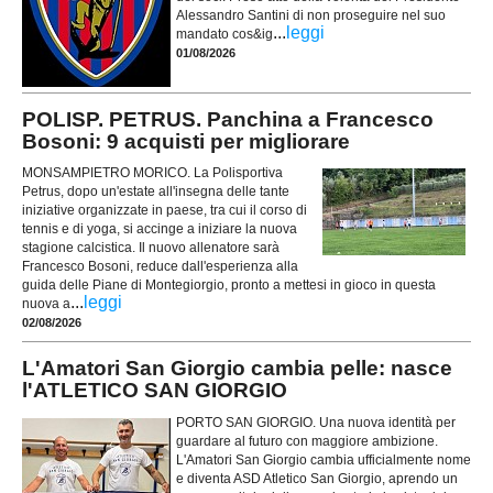
Alessandro Santini di non proseguire nel suo
...
leggi
mandato cos&ig
01/08/2026
POLISP. PETRUS. Panchina a Francesco
Bosoni: 9 acquisti per migliorare
MONSAMPIETRO MORICO. La Polisportiva
Petrus, dopo un'estate all'insegna delle tante
iniziative organizzate in paese, tra cui il corso di
tennis e di yoga, si accinge a iniziare la nuova
stagione calcistica. Il nuovo allenatore sarà
Francesco Bosoni, reduce dall'esperienza alla
guida delle Piane di Montegiorgio, pronto a mettesi in gioco in questa
...
leggi
nuova a
02/08/2026
L'Amatori San Giorgio cambia pelle: nasce
l'ATLETICO SAN GIORGIO
PORTO SAN GIORGIO. Una nuova identità per
guardare al futuro con maggiore ambizione.
L'Amatori San Giorgio cambia ufficialmente nome
e diventa ASD Atletico San Giorgio, aprendo un