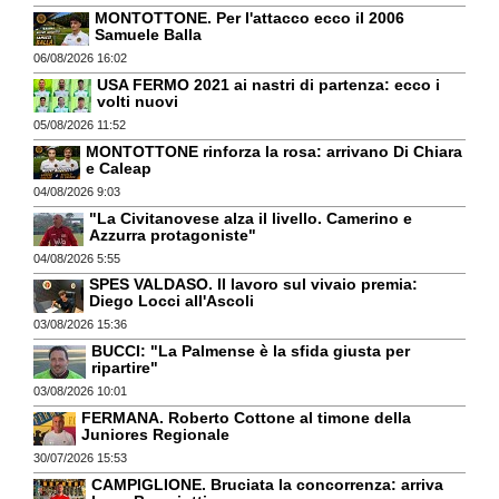
MONTOTTONE. Per l'attacco ecco il 2006
Samuele Balla
06/08/2026 16:02
USA FERMO 2021 ai nastri di partenza: ecco i
volti nuovi
05/08/2026 11:52
MONTOTTONE rinforza la rosa: arrivano Di Chiara
e Caleap
04/08/2026 9:03
"La Civitanovese alza il livello. Camerino e
Azzurra protagoniste"
04/08/2026 5:55
SPES VALDASO. Il lavoro sul vivaio premia:
Diego Locci all'Ascoli
03/08/2026 15:36
BUCCI: "La Palmense è la sfida giusta per
ripartire"
03/08/2026 10:01
FERMANA. Roberto Cottone al timone della
Juniores Regionale
30/07/2026 15:53
CAMPIGLIONE. Bruciata la concorrenza: arriva