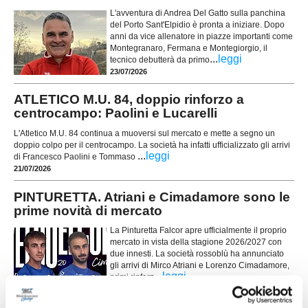
L'avventura di Andrea Del Gatto sulla panchina
del Porto Sant'Elpidio è pronta a iniziare. Dopo
anni da vice allenatore in piazze importanti come
Montegranaro, Fermana e Montegiorgio, il
...
leggi
tecnico debutterà da primo
23/07/2026
ATLETICO M.U. 84, doppio rinforzo a
centrocampo: Paolini e Lucarelli
L'Atletico M.U. 84 continua a muoversi sul mercato e mette a segno un
doppio colpo per il centrocampo. La società ha infatti ufficializzato gli arrivi
...
leggi
di Francesco Paolini e Tommaso
21/07/2026
PINTURETTA. Atriani e Cimadamore sono le
prime novità di mercato
La Pinturetta Falcor apre ufficialmente il proprio
mercato in vista della stagione 2026/2027 con
due innesti. La società rossoblù ha annunciato
gli arrivi di Mirco Atriani e Lorenzo Cimadamore,
...
leggi
primi rinforz
21/07/2026