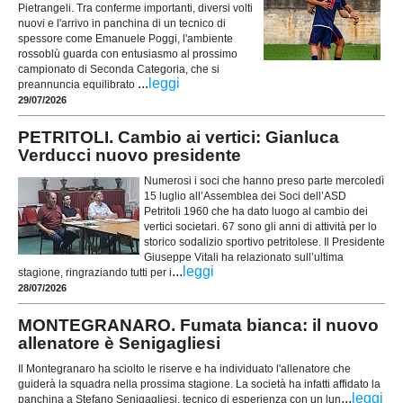
Pietrangeli. Tra conferme importanti, diversi volti
nuovi e l'arrivo in panchina di un tecnico di
spessore come Emanuele Poggi, l'ambiente
rossoblù guarda con entusiasmo al prossimo
campionato di Seconda Categoria, che si
...
leggi
preannuncia equilibrato
29/07/2026
PETRITOLI. Cambio ai vertici: Gianluca
Verducci nuovo presidente
Numerosi i soci che hanno preso parte mercoledì
15 luglio all’Assemblea dei Soci dell’ASD
Petritoli 1960 che ha dato luogo al cambio dei
vertici societari. 67 sono gli anni di attività per lo
storico sodalizio sportivo petritolese. Il Presidente
Giuseppe Vitali ha relazionato sull’ultima
...
leggi
stagione, ringraziando tutti per i
28/07/2026
MONTEGRANARO. Fumata bianca: il nuovo
allenatore è Senigagliesi
Il Montegranaro ha sciolto le riserve e ha individuato l'allenatore che
guiderà la squadra nella prossima stagione. La società ha infatti affidato la
...
leggi
panchina a Stefano Senigagliesi, tecnico di esperienza con un lun