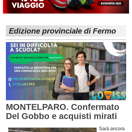
MACERATA
ECCELLENZA
REGIONALI
PESARO URBINO
PROMOZIONE
DIRETTA
Edizione provinciale di Fermo
Carica la tua Rosa
1^ CATEGORIA
2^ CATEGORIA
3^ CATEGORIA
GIOVANILI
MONTELPARO. Confermato
Del Gobbo e acquisti mirati
Sará ancora