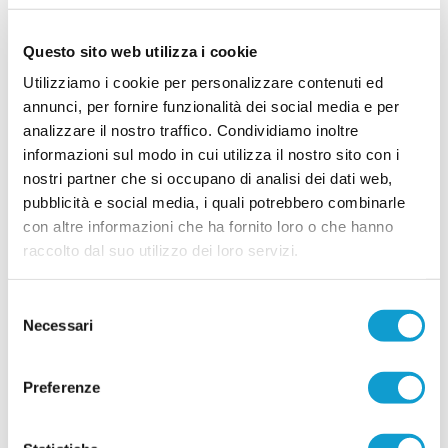
PORTO SANT'ELPIDIO. Cannoni nuovo DS:
"Ripartiamo con idee chiare"
Questo sito web utilizza i cookie
Ripartire da zero, puntando sui giovani del
territorio e su un forte senso di appartenenza. È
Utilizziamo i cookie per personalizzare contenuti ed
questa la missione di Alessandro Cannoni, nuovo
annunci, per fornire funzionalità dei social media e per
direttore sportivo del Porto Sant'Elpidio, chiamato
analizzare il nostro traffico. Condividiamo inoltre
a costruire la squadra che affronterà il prossimo
...
leggi
campionato di Promo
informazioni sul modo in cui utilizza il nostro sito con i
20/07/2026
nostri partner che si occupano di analisi dei dati web,
pubblicità e social media, i quali potrebbero combinarle
PIANE MG. Altri due rinforzi e sfilza di
riconferme
con altre informazioni che ha fornito loro o che hanno
raccolto dal suo utilizzo dei loro servizi.
Il Piane MG prosegue la costruzione della rosa in
vista della nuova stagione. Dopo i sei acquisti
annunciati nei giorni scorsi, la società ha
...
leggi
Selezione
ufficializzato altri
Necessari
20/07/2026
del
consenso
Vai all'edizione provinciale
Preferenze