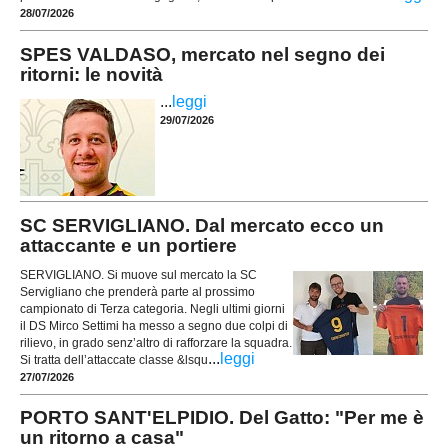
28/07/2026
SPES VALDASO, mercato nel segno dei
ritorni: le novità
...
leggi
29/07/2026
SC SERVIGLIANO. Dal mercato ecco un
attaccante e un portiere
SERVIGLIANO. Si muove sul mercato la SC
Servigliano che prenderà parte al prossimo
campionato di Terza categoria. Negli ultimi giorni
il DS Mirco Settimi ha messo a segno due colpi di
rilievo, in grado senz’altro di rafforzare la squadra.
...
leggi
Si tratta dell’attaccate classe &lsqu
27/07/2026
PORTO SANT'ELPIDIO. Del Gatto: "Per me è
un ritorno a casa"