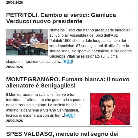
29/07/2026
PETRITOLI. Cambio ai vertici: Gianluca
Verducci nuovo presidente
Numerosi i soci che hanno preso parte mercoledì
15 luglio all’Assemblea dei Soci dell’ASD
Petritoli 1960 che ha dato luogo al cambio dei
vertici societari. 67 sono gli anni di attività per lo
storico sodalizio sportivo petritolese. Il Presidente
Giuseppe Vitali ha relazionato sull’ultima
...
leggi
stagione, ringraziando tutti per i
28/07/2026
MONTEGRANARO. Fumata bianca: il nuovo
allenatore è Senigagliesi
Il Montegranaro ha sciolto le riserve e ha
individuato l'allenatore che guiderà la squadra
nella prossima stagione. La società ha infatti
affidato la panchina a Stefano Senigagliesi,
...
leggi
tecnico di esperienza con un lun
28/07/2026
SPES VALDASO, mercato nel segno dei