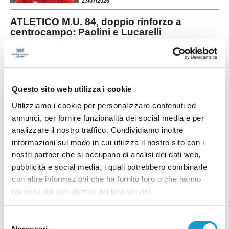
23/07/2026
ATLETICO M.U. 84, doppio rinforzo a
centrocampo: Paolini e Lucarelli
L'Atletico M.U. 84 continua a muoversi sul mercato
e mette a segno un doppio colpo per il
centrocampo. La società ha infatti ufficializzato gli
...
leggi
arrivi di Francesco Paolini e Tommaso
21/07/2026
Questo sito web utilizza i cookie
PINTURETTA. Atriani e Cimadamore sono le
Utilizziamo i cookie per personalizzare contenuti ed
prime novità di mercato
annunci, per fornire funzionalità dei social media e per
La Pinturetta Falcor apre ufficialmente il proprio
analizzare il nostro traffico. Condividiamo inoltre
mercato in vista della stagione 2026/2027 con
informazioni sul modo in cui utilizza il nostro sito con i
due innesti. La società rossoblù ha annunciato
nostri partner che si occupano di analisi dei dati web,
gli arrivi di Mirco Atriani e Lorenzo Cimadamore,
...
leggi
primi rinforz
pubblicità e social media, i quali potrebbero combinarle
21/07/2026
con altre informazioni che ha fornito loro o che hanno
PORTO SANT'ELPIDIO. Cannoni nuovo DS:
raccolto dal suo utilizzo dei loro servizi.
"Ripartiamo con idee chiare"
Ripartire da zero, puntando sui giovani del territorio e su un forte senso di
Selezione
appartenenza. È questa la missione di Alessandro Cannoni, nuovo