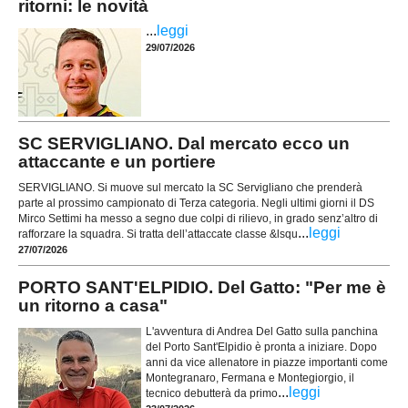
ritorni: le novità
...
leggi
29/07/2026
SC SERVIGLIANO. Dal mercato ecco un
attaccante e un portiere
SERVIGLIANO. Si muove sul mercato la SC Servigliano che prenderà
parte al prossimo campionato di Terza categoria. Negli ultimi giorni il DS
Mirco Settimi ha messo a segno due colpi di rilievo, in grado senz’altro di
...
leggi
rafforzare la squadra. Si tratta dell’attaccate classe &lsqu
27/07/2026
PORTO SANT'ELPIDIO. Del Gatto: "Per me è
un ritorno a casa"
L'avventura di Andrea Del Gatto sulla panchina
del Porto Sant'Elpidio è pronta a iniziare. Dopo
anni da vice allenatore in piazze importanti come
Montegranaro, Fermana e Montegiorgio, il
...
leggi
tecnico debutterà da primo