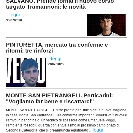
SALVANO. Prende forma il nuovo corso
targato Tramannoni: le novità
...
leggi
30/07/2026
PINTURETTA, mercato tra conferme e
ritorni: tre rinforzi
...
leggi
29/07/2026
MONTE SAN PIETRANGELI. Perticarini:
"Vogliamo far bene e riscattarci"
MONTE SAN PIETRANGELI. È tutto pronto per l'inizio della nuova stagione
in casa Monte San Pietrangeli. Tra conferme importanti, diversi volti nuovi e
l'arrivo in panchina di un tecnico di spessore come Emanuele Poggi,
l'ambiente rossoblù guarda con entusiasmo al prossimo campionato di
...
leggi
Seconda Categoria, che si preannuncia equilibrato