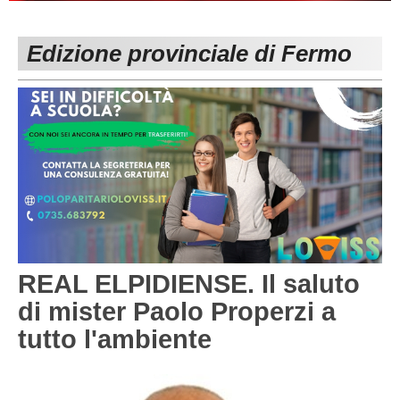
PESARO URBINO
PROMOZIONE
DIRETTA
Edizione provinciale di Fermo
Carica la tua Rosa
1^ CATEGORIA
2^ CATEGORIA
3^ CATEGORIA
GIOVANILI
REAL ELPIDIENSE. Il saluto
di mister Paolo Properzi a
tutto l'ambiente