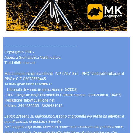
-------------------------------------------------------------
Copyright © 2001-
Agenzia Giornalistica Multimediale.
Tutti i diritti riservati.
Marcheingol.it è un marchio di TVP ITALY S.r.l. - PEC: tvpitaly@arubapec.it
P.IVA e C.F. 02078550445
Testata giornalistica iscritta a:
- Tribunale di Fermo (registrazione n. 5/2003)
- ROC -Registro degli Operatori di Comunicazione - (iscrizione n. 18487)
Redazione: info@quelliche.net
Infoline: 3464232265 - 3939481012
Le foto presenti su Marcheingol.it sono di proprietà e/o prese da Internet, e
quindi valutate di pubblico dominio.
Se i soggetti o gli autori avessero qualcosa in contrario alla pubblicazione,
non avranno che da segnalarlo alla redazione info@quelliche.net che