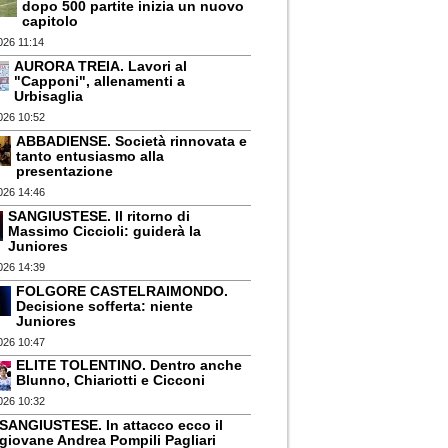
dopo 500 partite inizia un nuovo
capitolo
026 11:14
AURORA TREIA. Lavori al
"Capponi", allenamenti a
Urbisaglia
026 10:52
ABBADIENSE. Società rinnovata e
tanto entusiasmo alla
presentazione
026 14:46
SANGIUSTESE. Il ritorno di
Massimo Ciccioli: guiderà la
Juniores
026 14:39
FOLGORE CASTELRAIMONDO.
Decisione sofferta: niente
Juniores
026 10:47
ELITE TOLENTINO. Dentro anche
Blunno, Chiariotti e Cicconi
026 10:32
SANGIUSTESE. In attacco ecco il
giovane Andrea Pompili Pagliari