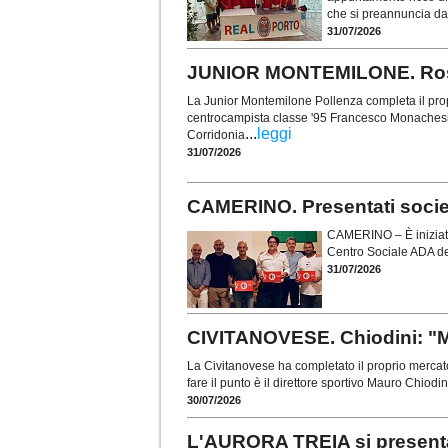
che si preannuncia da
31/07/2026
JUNIOR MONTEMILONE. Rosa
La Junior Montemilone Pollenza completa il prop
centrocampista classe '95 Francesco Monachesi (
...
leggi
Corridonia
31/07/2026
CAMERINO. Presentati società,
CAMERINO – È iniziato 
Centro Sociale ADA del
31/07/2026
CIVITANOVESE. Chiodini: "M
La Civitanovese ha completato il proprio mercato
fare il punto è il direttore sportivo Mauro Chiodi
30/07/2026
L'AURORA TREIA si presenta