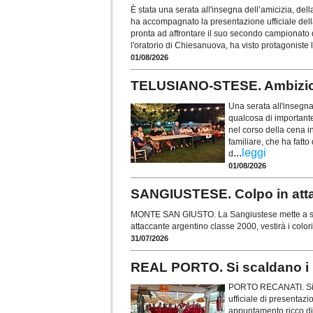
È stata una serata all'insegna dell’amicizia, del
ha accompagnato la presentazione ufficiale del
pronta ad affrontare il suo secondo campionato d
l'oratorio di Chiesanuova, ha visto protagoniste l
01/08/2026
TELUSIANO-STESE. Ambizion
Una serata all'insegna
qualcosa di importante
nel corso della cena i
familiare, che ha fatto
...
leggi
d
01/08/2026
SANGIUSTESE. Colpo in atta
MONTE SAN GIUSTO. La Sangiustese mette a segn
attaccante argentino classe 2000, vestirà i colo
31/07/2026
REAL PORTO. Si scaldano i m
PORTO RECANATI. Si è 
ufficiale di presentaz
appuntamento ricco di 