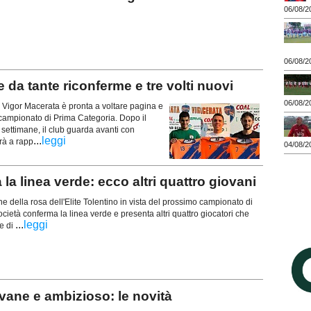
06/08/2
06/08/2
da tante riconferme e tre volti nuovi
06/08/2
a Vigor Macerata è pronta a voltare pagina e
 campionato di Prima Categoria. Dopo il
e settimane, il club guarda avanti con
...
leggi
rà a rapp
04/08/2
 linea verde: ecco altri quattro giovani
e della rosa dell'Elite Tolentino in vista del prossimo campionato di
cietà conferma la linea verde e presenta altri quattro giocatori che
...
leggi
e di
ane e ambizioso: le novità