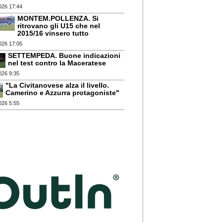
026 17:44
MONTEM.POLLENZA. Si
ritrovano gli U15 che nel
2015/16 vinsero tutto
026 17:05
SETTEMPEDA. Buone indicazioni
nel test contro la Maceratese
026 9:35
"La Civitanovese alza il livello.
Camerino e Azzurra protagoniste"
026 5:55