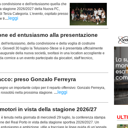
la condivisione e dell'entusiasmo quella che
la stagione 2026/2027 della Nuova FC,
i Terza Categoria. L'evento, ospitato presso
...
leggi
e tr
e ed entusiasmo alla presentazione
 dell'entusiasmo, della condivisione e della voglia di costruire
. Giovedì 30 luglio la Telusiano-Stese si è presentata ufficialmente
naugurale della nuova società, svoltasi in una location accogliente e
 da cornice a un evento partecipato da giocatori, staff tecnico,
cco: preso Gonzalo Ferreyra
o un importante colpo per il reparto offensivo: Gonzalo Ferreyra,
...
leggi
ri rossoblù nella prossima stagione.
otori in vista della stagione 2026/27
ULT
tenuta nella giornata di mercoledì 29 luglio, la conferenza stampa
ione del Real Porto in vista della stagione sportiva 2026/2027. Un
entusiasmo e ambizione, utile a tracciare le linee guida di un’annata