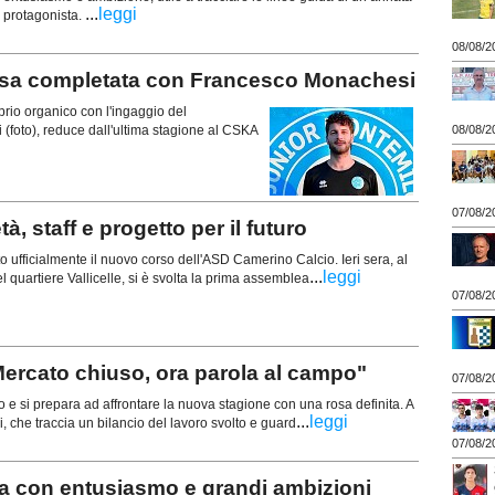
...
leggi
 protagonista.
08/08/2
 completata con Francesco Monachesi
rio organico con l'ingaggio del
foto), reduce dall'ultima stagione al CSKA
08/08/2
07/08/2
 staff e progetto per il futuro
ufficialmente il nuovo corso dell'ASD Camerino Calcio. Ieri sera, al
...
leggi
 quartiere Vallicelle, si è svolta la prima assemblea
07/08/2
ercato chiuso, ora parola al campo"
07/08/2
 e si prepara ad affrontare la nuova stagione con una rosa definita. A
...
leggi
ni, che traccia un bilancio del lavoro svolto e guard
07/08/2
 con entusiasmo e grandi ambizioni