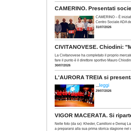
CAMERINO. Presentati società,
CAMERINO – È iniziato 
Centro Sociale ADA del
31/07/2026
CIVITANOVESE. Chiodini: "M
La Civitanovese ha completato il proprio mercato
fare il punto è il direttore sportivo Mauro Chiodi
30/07/2026
L'AURORA TREIA si presenta
...
leggi
29/07/2026
VIGOR MACERATA. Si riparte 
Nelle foto (da sx): Kheder, Camilloni e Demaj L
a prepararsi alla sua prima storica stagione nel