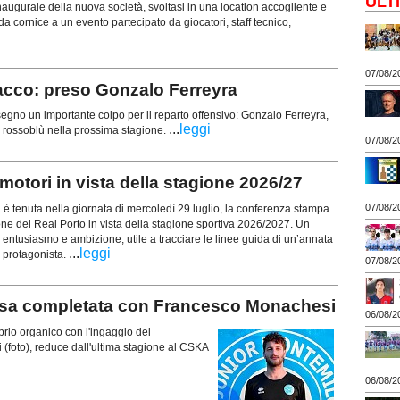
ULT
naugurale della nuova società, svoltasi in una location accogliente e
 da cornice a un evento partecipato da giocatori, staff tecnico,
07/08/2
cco: preso Gonzalo Ferreyra
o un importante colpo per il reparto offensivo: Gonzalo Ferreyra,
...
leggi
ri rossoblù nella prossima stagione.
07/08/2
otori in vista della stagione 2026/27
07/08/2
tenuta nella giornata di mercoledì 29 luglio, la conferenza stampa
ione del Real Porto in vista della stagione sportiva 2026/2027. Un
entusiasmo e ambizione, utile a tracciare le linee guida di un’annata
...
leggi
 protagonista.
07/08/2
 completata con Francesco Monachesi
06/08/2
rio organico con l'ingaggio del
foto), reduce dall'ultima stagione al CSKA
06/08/2