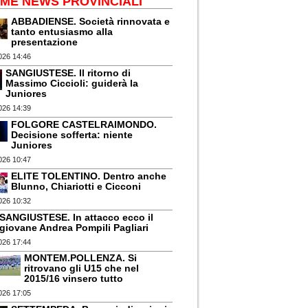
IME NEWS PROVINCIALI
ABBADIENSE. Società rinnovata e
tanto entusiasmo alla
presentazione
026 14:46
SANGIUSTESE. Il ritorno di
Massimo Ciccioli: guiderà la
Juniores
026 14:39
FOLGORE CASTELRAIMONDO.
Decisione sofferta: niente
Juniores
026 10:47
ELITE TOLENTINO. Dentro anche
Blunno, Chiariotti e Cicconi
026 10:32
SANGIUSTESE. In attacco ecco il
giovane Andrea Pompili Pagliari
026 17:44
MONTEM.POLLENZA. Si
ritrovano gli U15 che nel
2015/16 vinsero tutto
026 17:05