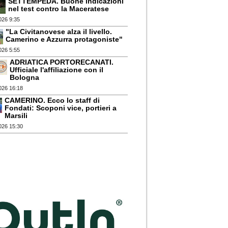
SETTEMPEDA. Buone indicazioni
nel test contro la Maceratese
026 9:35
"La Civitanovese alza il livello.
Camerino e Azzurra protagoniste"
026 5:55
ADRIATICA PORTORECANATI.
Ufficiale l'affiliazione con il
Bologna
026 16:18
CAMERINO. Ecco lo staff di
Fondati: Scoponi vice, portieri a
Marsili
026 15:30