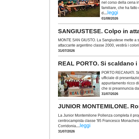
nel corso della cena i
familiare, che ha fatto
...
leggi
d
01/08/2026
SANGIUSTESE. Colpo in atta
MONTE SAN GIUSTO. La Sangiustese mette a segn
attaccante argentino classe 2000, vestirà i colo
31/07/2026
REAL PORTO. Si scaldano i m
PORTO RECANATI. Si è 
ufficiale di presentaz
appuntamento ricco di 
che si preannuncia da
31/07/2026
JUNIOR MONTEMILONE. Rosa
La Junior Montemilone Pollenza completa il prop
centrocampista classe '95 Francesco Monachesi (
...
leggi
Corridonia
31/07/2026