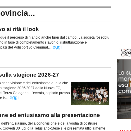
rovincia...
 si rifà il look
ue il percorso di rilancio anche fuori dal campo. La società rossoblù
 in fase di completamento i lavori di ristrutturazione e
...
leggi
 spazi del Polisportivo Comunal
 sulla stagione 2026-27
la condivisione e dell'entusiasmo quella che
la stagione 2026/2027 della Nuova FC,
i Terza Categoria. L'evento, ospitato presso
...
leggi
e tr
e ed entusiasmo alla presentazione
 dell'entusiasmo, della condivisione e della voglia di costruire
. Giovedì 30 luglio la Telusiano-Stese si è presentata ufficialmente