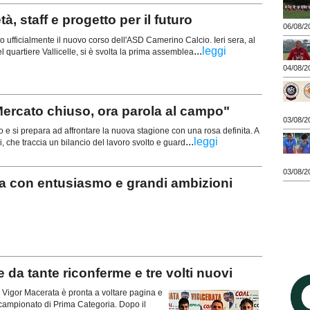
 staff e progetto per il futuro
06/08/2
ufficialmente il nuovo corso dell'ASD Camerino Calcio. Ieri sera, al
...
leggi
 quartiere Vallicelle, si è svolta la prima assemblea
04/08/2
ercato chiuso, ora parola al campo"
03/08/2
 e si prepara ad affrontare la nuova stagione con una rosa definita. A
...
leggi
ni, che traccia un bilancio del lavoro svolto e guard
03/08/2
 con entusiasmo e grandi ambizioni
da tante riconferme e tre volti nuovi
a Vigor Macerata è pronta a voltare pagina e
 campionato di Prima Categoria. Dopo il