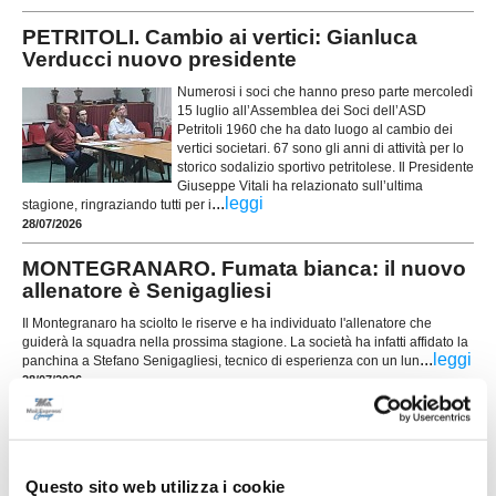
PETRITOLI. Cambio ai vertici: Gianluca
Verducci nuovo presidente
Numerosi i soci che hanno preso parte mercoledì
15 luglio all’Assemblea dei Soci dell’ASD
Petritoli 1960 che ha dato luogo al cambio dei
vertici societari. 67 sono gli anni di attività per lo
storico sodalizio sportivo petritolese. Il Presidente
Giuseppe Vitali ha relazionato sull’ultima
...
leggi
stagione, ringraziando tutti per i
28/07/2026
MONTEGRANARO. Fumata bianca: il nuovo
allenatore è Senigagliesi
Il Montegranaro ha sciolto le riserve e ha individuato l'allenatore che
guiderà la squadra nella prossima stagione. La società ha infatti affidato la
...
leggi
panchina a Stefano Senigagliesi, tecnico di esperienza con un lun
28/07/2026
SPES VALDASO, mercato nel segno dei
ritorni: le novità
...
leggi
Questo sito web utilizza i cookie