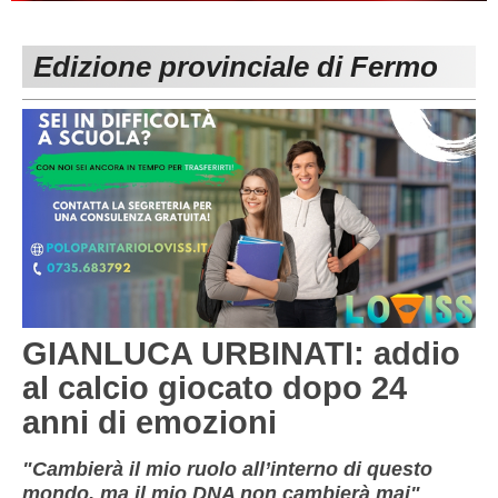
PESARO URBINO
PROMOZIONE
DIRETTA
Edizione provinciale di Fermo
Carica la tua Rosa
1^ CATEGORIA
2^ CATEGORIA
3^ CATEGORIA
GIOVANILI
GIANLUCA URBINATI: addio
al calcio giocato dopo 24
anni di emozioni
"Cambierà il mio ruolo all’interno di questo
mondo, ma il mio DNA non cambierà mai"