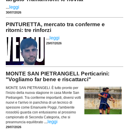
...
leggi
30/07/2026
PINTURETTA, mercato tra conferme e
ritorni: tre rinforzi
...
leggi
29/07/2026
MONTE SAN PIETRANGELI. Perticarini:
"Vogliamo far bene e riscattarci"
MONTE SAN PIETRANGELI. È tutto pronto per
l'inizio della nuova stagione in casa Monte San
Pietrangeli. Tra conferme importanti, diversi volti
nuovi e l'arrivo in panchina di un tecnico di
spessore come Emanuele Poggi, l'ambiente
rossoblù guarda con entusiasmo al prossimo
campionato di Seconda Categoria, che si
...
leggi
preannuncia equilibrato
29/07/2026