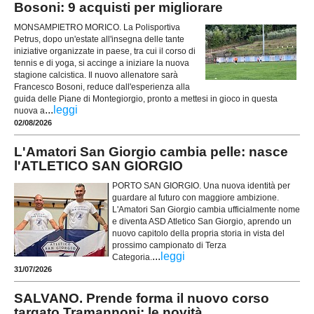
Bosoni: 9 acquisti per migliorare
MONSAMPIETRO MORICO. La Polisportiva
Petrus, dopo un'estate all'insegna delle tante
iniziative organizzate in paese, tra cui il corso di
tennis e di yoga, si accinge a iniziare la nuova
stagione calcistica. Il nuovo allenatore sarà
Francesco Bosoni, reduce dall'esperienza alla
guida delle Piane di Montegiorgio, pronto a mettesi in gioco in questa
...
leggi
nuova a
02/08/2026
L'Amatori San Giorgio cambia pelle: nasce
l'ATLETICO SAN GIORGIO
PORTO SAN GIORGIO. Una nuova identità per
guardare al futuro con maggiore ambizione.
L'Amatori San Giorgio cambia ufficialmente nome
e diventa ASD Atletico San Giorgio, aprendo un
nuovo capitolo della propria storia in vista del
prossimo campionato di Terza
...
leggi
Categoria.
31/07/2026
SALVANO. Prende forma il nuovo corso
targato Tramannoni: le novità