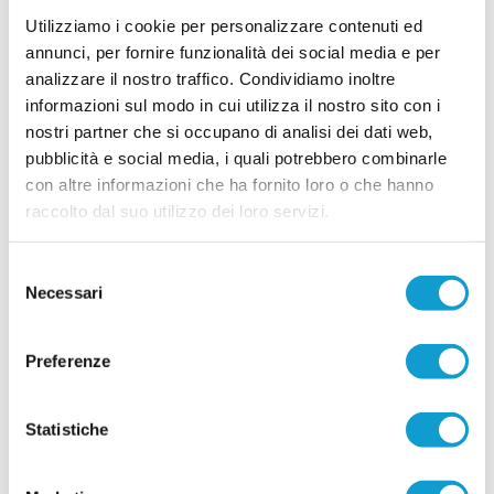
29/07/2026
Utilizziamo i cookie per personalizzare contenuti ed
annunci, per fornire funzionalità dei social media e per
analizzare il nostro traffico. Condividiamo inoltre
informazioni sul modo in cui utilizza il nostro sito con i
SC SERVIGLIANO. Dal mercato ecco un
nostri partner che si occupano di analisi dei dati web,
attaccante e un portiere
pubblicità e social media, i quali potrebbero combinarle
SERVIGLIANO. Si muove sul mercato la SC
con altre informazioni che ha fornito loro o che hanno
Servigliano che prenderà parte al prossimo
raccolto dal suo utilizzo dei loro servizi.
campionato di Terza categoria. Negli ultimi giorni
il DS Mirco Settimi ha messo a segno due colpi di
rilievo, in grado senz’altro di rafforzare la squadra.
...
leggi
Si tratta dell’attaccate classe &lsqu
Selezione
27/07/2026
Necessari
del
consenso
PORTO SANT'ELPIDIO. Del Gatto: "Per me è
un ritorno a casa"
Preferenze
L'avventura di Andrea Del Gatto sulla panchina
del Porto Sant'Elpidio è pronta a iniziare. Dopo
anni da vice allenatore in piazze importanti come
Statistiche
Montegranaro, Fermana e Montegiorgio, il
...
leggi
tecnico debutterà da primo
23/07/2026