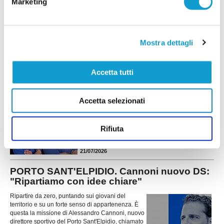
Marketing
ATLETICO M.U. 84, doppio rinforzo a
centrocampo: Paolini e Lucarelli
L'Atletico M.U. 84 continua a muoversi sul mercato e mette a segno un
Mostra dettagli
doppio colpo per il centrocampo. La società ha infatti ufficializzato gli arrivi
...
leggi
di Francesco Paolini e Tommaso
21/07/2026
Accetta tutti
PINTURETTA. Atriani e Cimadamore sono le
prime novità di mercato
Accetta selezionati
La Pinturetta Falcor apre ufficialmente il proprio
mercato in vista della stagione 2026/2027 con
due innesti. La società rossoblù ha annunciato
Rifiuta
gli arrivi di Mirco Atriani e Lorenzo Cimadamore,
...
leggi
primi rinforz
21/07/2026
PORTO SANT'ELPIDIO. Cannoni nuovo DS:
"Ripartiamo con idee chiare"
Ripartire da zero, puntando sui giovani del
territorio e su un forte senso di appartenenza. È
questa la missione di Alessandro Cannoni, nuovo
direttore sportivo del Porto Sant'Elpidio, chiamato