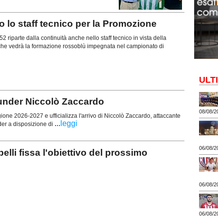
o staff tecnico per la Promozione
2 riparte dalla continuità anche nello staff tecnico in vista della
he vedrà la formazione rossoblù impegnata nel campionato di
ULT
'under Niccolò Zaccardo
08/08/2
gione 2026-2027 e ufficializza l'arrivo di Niccolò Zaccardo, attaccante
...
leggi
der a disposizione di
06/08/2
 fissa l'obiettivo del prossimo
06/08/2
06/08/2