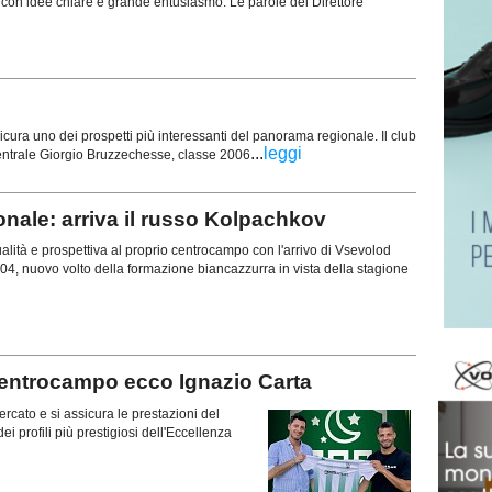
con idee chiare e grande entusiasmo. Le parole del Direttore
sicura uno dei prospetti più interessanti del panorama regionale. Il club
...
leggi
e centrale Giorgio Bruzzechesse, classe 2006
nale: arriva il russo Kolpachkov
lità e prospettiva al proprio centrocampo con l'arrivo di Vsevolod
4, nuovo volto della formazione biancazzurra in vista della stagione
centrocampo ecco Ignazio Carta
rcato e si assicura le prestazioni del
 profili più prestigiosi dell'Eccellenza