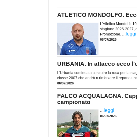
ATLETICO MONDOLFO. Ecco l
L'Atletico Mondolfo 195
stagione 2026-2027, c
...
leggi
Promozione.
08/07/2026
URBANIA. In attacco ecco l
L'Urbania continua a costruire la rosa per la sta
classe 2007 che andrà a rinforzare il reparto un
06/07/2026
FALCO ACQUALAGNA. Cappelli
campionato
...
leggi
06/07/2026