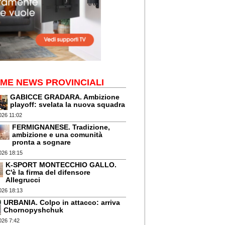
IME NEWS PROVINCIALI
GABICCE GRADARA. Ambizione
playoff: svelata la nuova squadra
026 11:02
FERMIGNANESE. Tradizione,
ambizione e una comunità
pronta a sognare
026 18:15
K-SPORT MONTECCHIO GALLO.
C'è la firma del difensore
Allegrucci
026 18:13
URBANIA. Colpo in attacco: arriva
Chornopyshchuk
026 7:42