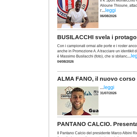
Il K Sport Montecchio G
Alioune Thioune, atta
...
leggi
l'
06/08/2026
BUSILACCHI svela i protagon
Con i campionati ormai alle porte e i roster ancor
anche in Promozione A. A tracciare un identikit d
...
le
è Massimo Busilacchi (foto), che si sbilanc
04/08/2026
ALMA FANO, il nuovo corso p
...
leggi
31/07/2026
PANTANO CALCIO. Presentat
Il Pantano Calcio del presidente Marco Albini Ric