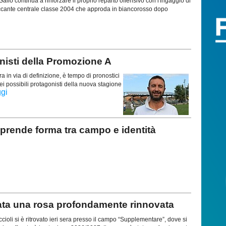
allo continua a rinforzare il proprio reparto offensivo con l'ingaggio di
ccante centrale classe 2004 che approda in biancorosso dopo
isti della Promozione A
a in via di definizione, è tempo di pronostici
ei possibili protagonisti della nuova stagione
ggi
rende forma tra campo e identità
a una rosa profondamente rinnovata
cioli si è ritrovato ieri sera presso il campo “Supplementare”, dove si