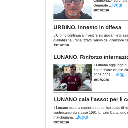
campionato regionale 
...
leggi
Generale
20/07/2026
URBINO. Innesto in difesa
L'Urbino continua a investire sui giovani e si as
gialloblù ha ufficializzato l'arrivo del difensor
13/07/2026
LUNANO. Rinforzo internazio
Il Lunano aggiunge qua
Kolpachkov, classe 200
...
leggi
2026-2027.
10/07/2026
LUNANO cala l'asso: per il 
Il Lunano mette a segno un autentico colpo di me
centrocampista classe 1991 Ignazio Carta, uno dei
...
leggi
marchigiana.
09/07/2026