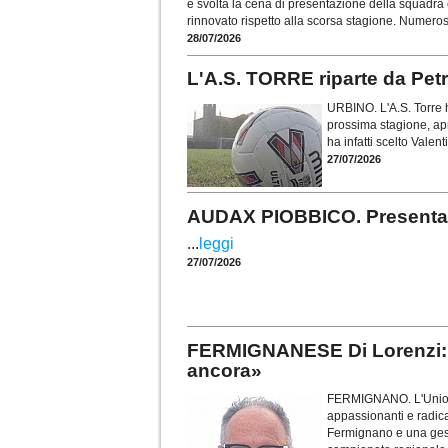
è svolta la cena di presentazione della squadra
rinnovato rispetto alla scorsa stagione. Numeros
28/07/2026
L'A.S. TORRE riparte da Petre
URBINO. L'A.S. Torre 
prossima stagione, apr
ha infatti scelto Valen
27/07/2026
AUDAX PIOBBICO. Presentata
...
leggi
27/07/2026
FERMIGNANESE Di Lorenzi: «I
ancora»
FERMIGNANO. L'Unione
appassionanti e radica
Fermignano e una gestio