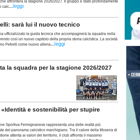
 che affronterà la stagione 2026/2027. Il gruppo è stato profondamente
...
leggi
i calc
lli: sarà lui il nuovo tecnico
ha ufficializzato la guida tecnica che accompagnerà la squadra nella
endo così un nuovo capitolo della propria storia calcistica. La società
...
leggi
tino Petrelli come nuovo allena
 la squadra per la stagione 2026/2027
dentità e sostenibilità per stupire
 Sportiva Fermignanese rappresenta una delle realtà più
te del panorama calcistico marchigiano. Tra il calore della tifoseria di
ne attenta ai valori del territorio, il club affronta il massimo