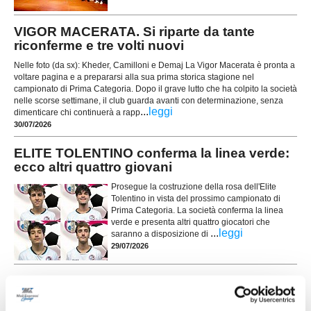
VIGOR MACERATA. Si riparte da tante
riconferme e tre volti nuovi
Nelle foto (da sx): Kheder, Camilloni e Demaj La Vigor Macerata è pronta a
voltare pagina e a prepararsi alla sua prima storica stagione nel
campionato di Prima Categoria. Dopo il grave lutto che ha colpito la società
nelle scorse settimane, il club guarda avanti con determinazione, senza
...
leggi
dimenticare chi continuerà a rapp
30/07/2026
ELITE TOLENTINO conferma la linea verde:
ecco altri quattro giovani
Prosegue la costruzione della rosa dell'Elite
Tolentino in vista del prossimo campionato di
Prima Categoria. La società conferma la linea
verde e presenta altri quattro giocatori che
...
leggi
saranno a disposizione di
29/07/2026
UNION PICENA, mercato giovane e
ambizioso: le novità