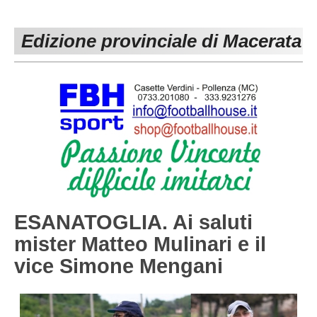
PESARO URBINO
PROMOZIONE
DIRETTA
Edizione provinciale di Macerata
Carica la tua Rosa
1^ CATEGORIA
2^ CATEGORIA
3^ CATEGORIA
GIOVANILI
ESANATOGLIA. Ai saluti
mister Matteo Mulinari e il
vice Simone Mengani