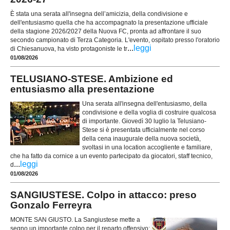
È stata una serata all'insegna dell’amicizia, della condivisione e
dell'entusiasmo quella che ha accompagnato la presentazione ufficiale
della stagione 2026/2027 della Nuova FC, pronta ad affrontare il suo
secondo campionato di Terza Categoria. L'evento, ospitato presso l'oratorio
...
leggi
di Chiesanuova, ha visto protagoniste le tr
01/08/2026
TELUSIANO-STESE. Ambizione ed
entusiasmo alla presentazione
Una serata all'insegna dell'entusiasmo, della
condivisione e della voglia di costruire qualcosa
di importante. Giovedì 30 luglio la Telusiano-
Stese si è presentata ufficialmente nel corso
della cena inaugurale della nuova società,
svoltasi in una location accogliente e familiare,
che ha fatto da cornice a un evento partecipato da giocatori, staff tecnico,
...
leggi
d
01/08/2026
SANGIUSTESE. Colpo in attacco: preso
Gonzalo Ferreyra
MONTE SAN GIUSTO. La Sangiustese mette a
segno un importante colpo per il reparto offensivo: