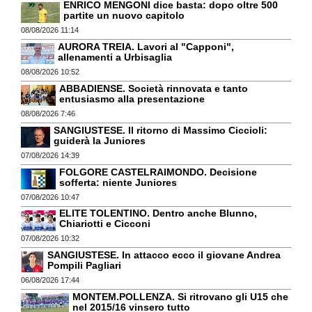
ENRICO MENGONI dice basta: dopo oltre 500
partite un nuovo capitolo
08/08/2026 11:14
AURORA TREIA. Lavori al "Capponi",
allenamenti a Urbisaglia
08/08/2026 10:52
ABBADIENSE. Società rinnovata e tanto
entusiasmo alla presentazione
08/08/2026 7:46
SANGIUSTESE. Il ritorno di Massimo Ciccioli:
guiderà la Juniores
07/08/2026 14:39
FOLGORE CASTELRAIMONDO. Decisione
sofferta: niente Juniores
07/08/2026 10:47
ELITE TOLENTINO. Dentro anche Blunno,
Chiariotti e Cicconi
07/08/2026 10:32
SANGIUSTESE. In attacco ecco il giovane Andrea
Pompili Pagliari
06/08/2026 17:44
MONTEM.POLLENZA. Si ritrovano gli U15 che
nel 2015/16 vinsero tutto