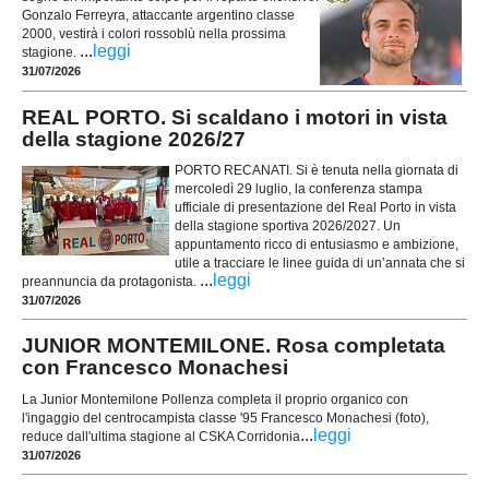
Gonzalo Ferreyra, attaccante argentino classe
2000, vestirà i colori rossoblù nella prossima
...
leggi
stagione.
31/07/2026
REAL PORTO. Si scaldano i motori in vista
della stagione 2026/27
PORTO RECANATI. Si è tenuta nella giornata di
mercoledì 29 luglio, la conferenza stampa
ufficiale di presentazione del Real Porto in vista
della stagione sportiva 2026/2027. Un
appuntamento ricco di entusiasmo e ambizione,
utile a tracciare le linee guida di un’annata che si
...
leggi
preannuncia da protagonista.
31/07/2026
JUNIOR MONTEMILONE. Rosa completata
con Francesco Monachesi
La Junior Montemilone Pollenza completa il proprio organico con
l'ingaggio del centrocampista classe '95 Francesco Monachesi (foto),
...
leggi
reduce dall'ultima stagione al CSKA Corridonia
31/07/2026