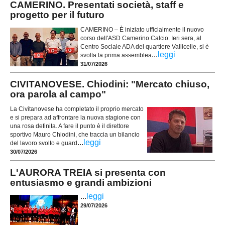
CAMERINO. Presentati società, staff e
progetto per il futuro
CAMERINO – È iniziato ufficialmente il nuovo
corso dell'ASD Camerino Calcio. Ieri sera, al
Centro Sociale ADA del quartiere Vallicelle, si è
...
leggi
svolta la prima assemblea
31/07/2026
CIVITANOVESE. Chiodini: "Mercato chiuso,
ora parola al campo"
La Civitanovese ha completato il proprio mercato
e si prepara ad affrontare la nuova stagione con
una rosa definita. A fare il punto è il direttore
sportivo Mauro Chiodini, che traccia un bilancio
...
leggi
del lavoro svolto e guard
30/07/2026
L'AURORA TREIA si presenta con
entusiasmo e grandi ambizioni
...
leggi
29/07/2026