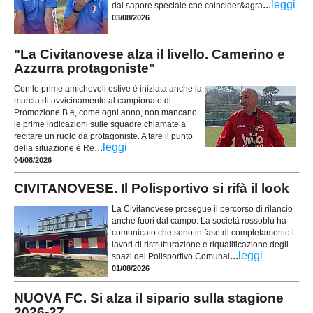
...
leggi
dal sapore speciale che coincider&agra
03/08/2026
"La Civitanovese alza il livello. Camerino e
Azzurra protagoniste"
Con le prime amichevoli estive è iniziata anche la
marcia di avvicinamento al campionato di
Promozione B e, come ogni anno, non mancano
le prime indicazioni sulle squadre chiamate a
recitare un ruolo da protagoniste. A fare il punto
...
leggi
della situazione è Re
04/08/2026
CIVITANOVESE. Il Polisportivo si rifà il look
La Civitanovese prosegue il percorso di rilancio
anche fuori dal campo. La società rossoblù ha
comunicato che sono in fase di completamento i
lavori di ristrutturazione e riqualificazione degli
...
leggi
spazi del Polisportivo Comunal
01/08/2026
NUOVA FC. Si alza il sipario sulla stagione
2026-27