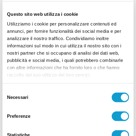
POTENZA PICENA. La Union Picena continua a
costruire con decisione la rosa che affronterà la
stagione 2026/2027, puntando su un mix di
Questo sito web utilizza i cookie
giovani talenti, giocatori già pronti per la categoria
e figure di esperienza nell'area tecnica. Il club di
Utilizziamo i cookie per personalizzare contenuti ed
Potenza Picena ha ufficializzato una serie di
annunci, per fornire funzionalità dei social media e per
innesti che confermano la volontà di dare
...
leggi
analizzare il nostro traffico. Condividiamo inoltre
contin
29/07/2026
informazioni sul modo in cui utilizza il nostro sito con i
nostri partner che si occupano di analisi dei dati web,
LORESE. Prende forma la nuova squadra di
pubblicità e social media, i quali potrebbero combinarle
mister Malatesta
con altre informazioni che ha fornito loro o che hanno
...
leggi
raccolto dal suo utilizzo dei loro servizi.
28/07/2026
Selezione
Necessari
del
consenso
Vai all'edizione provinciale
Preferenze
Statistiche