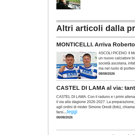
Altri articoli dalla p
MONTICELLI. Arriva Roberto D
ASCOLI PICENO. Il Mon
un nuovo calciatore bi
società ascolana, infat
ma nel ruolo di portier
08/08/2026
CASTEL DI LAMA al via: tanti 
CASTEL DI LAMA. Con il raduno e i primi allenam
il via alla stagione 2026-2027. La preparazione, i
agli ordini di mister Simone Oresti (foto), chia
...
leggi
farsi
06/08/2026