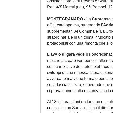
Assistenti: Valle di Pesaro e Skura di
Reti: 43’ Moretti (rig.), 95’ Pompei, 1
MONTEGRANARO -
La
Cuprense
c
off al cardiopalma, superando l’
Adria
supplementari. Al Comunale “La Croc
straordinaria e in un clima infuocato 
protagonisti con una rimonta che si c
L’avvio di gara
vede il Portorecanat
riuscire a creare veri pericoli alla 
con le iniziative dei fratelli Zahraoui
sviluppi di una rimessa laterale, sen
avversario ma viene fermato per fallo
sulla fascia sinistra, superando due d
ci prova quindi dalla distanza, ma la
Al 18’ gli arancioni reclamano un cal
contrasto con Santarelli, ma il direttor