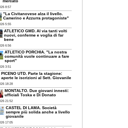
mercato
026 8:57
"La Civitanovese alza il livello.
Camerino e Azzurra protagoniste"
026 5:55
ATLETICO GMD. Al via tanti volti
nuovi, conferme e voglia di far
bene
026 6:56
ATLETICO PORCHIA. "La nostra
comunità vuole continuare a fare
sport"
026 3:51
PICENO UTD. Parte la stagione:
aperte le iscrizioni al Sett. Giovanile
026 18:28
MONTALTO. Due giovani innesti:
ufficiali Toska e Di Donato
026 21:52
CASTEL DI LAMA. Società
sempre più solida anche a livello
giovanile
026 17:05