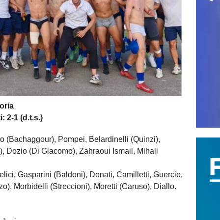
oria
2-1 (d.t.s.)
(Bachaggour), Pompei, Belardinelli (Quinzi),
i), Dozio (Di Giacomo), Zahraoui Ismail, Mihali
i, Gasparini (Baldoni), Donati, Camilletti, Guercio,
o), Morbidelli (Streccioni), Moretti (Caruso), Diallo.