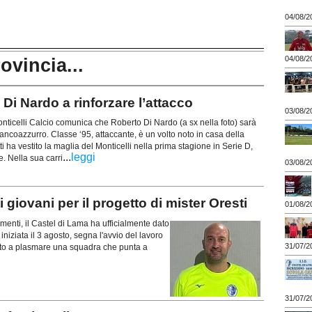
04/08/2
04/08/2
rovincia...
i Nardo a rinforzare l’attacco
03/08/2
ticelli Calcio comunica che Roberto Di Nardo (a sx nella foto) sarà
ancoazzurro. Classe ‘95, attaccante, è un volto noto in casa della
ti ha vestito la maglia del Monticelli nella prima stagione in Serie D,
...
leggi
e. Nella sua carri
03/08/2
giovani per il progetto di mister Oresti
01/08/2
enti, il Castel di Lama ha ufficialmente dato
niziata il 3 agosto, segna l'avvio del lavoro
31/07/2
mato a plasmare una squadra che punta a
31/07/2