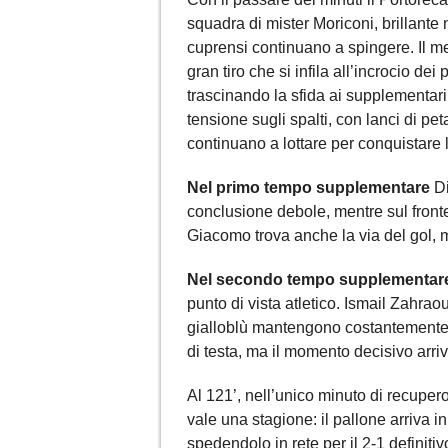
squadra di mister Moriconi, brillante
cuprensi continuano a spingere. Il me
gran tiro che si infila all’incrocio dei
trascinando la sfida ai supplementari
tensione sugli spalti, con lanci di pe
continuano a lottare per conquistare
Nel primo tempo supplementare
Di
conclusione debole, mentre sul front
Giacomo trova anche la via del gol, m
Nel secondo tempo supplementar
punto di vista atletico. Ismail Zahrao
gialloblù mantengono costantemente l
di testa, ma il momento decisivo arriv
Al 121’, nell’unico minuto di recupero
vale una stagione: il pallone arriva in
spedendolo in rete per il 2-1 definitivo