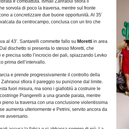
librata e combattuta. Ismail Zahraoui sfiora il
e sorvola di poco la traversa, mentre sul fronte
scono a concretizzare due buone opportunità. Al 35’
cavalcata da centrocampo, conclusa con un tiro che
riva al 43’. Santarelli commette fallo su
Moretti
in area
. Dal dischetto si presenta lo stesso Moretti, che
e precisa sotto l’incrocio dei pali, spiazzando Levko
o prima dell’intervallo.
cia e prende progressivamente il controllo della
ahraoui sfiora il pareggio su punizione dal limite.
sta fuori misura, ma sono i gialloblù a costruire le
l costringe Piangerelli a una grande parata, mentre
 pieno la traversa con una conclusione violentissima
se aumenta ulteriormente e Petrini, servito ancora da
ere avversario.
anati accusa la fatica e si abbassa sempre di più. La