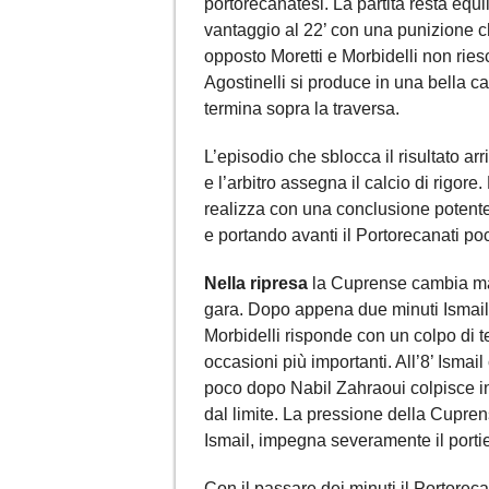
portorecanatesi. La partita resta equi
vantaggio al 22’ con una punizione ch
opposto Moretti e Morbidelli non rie
Agostinelli si produce in una bella 
termina sopra la traversa.
L’episodio che sblocca il risultato ar
e l’arbitro assegna il calcio di rigore
realizza con una conclusione potente 
e portando avanti il Portorecanati poc
Nella ripresa
la Cuprense cambia mar
gara. Dopo appena due minuti Ismail Z
Morbidelli risponde con un colpo di te
occasioni più importanti. All’8’ Ismai
poco dopo Nabil Zahraoui colpisce in
dal limite. La pressione della Cupren
Ismail, impegna severamente il porti
Con il passare dei minuti il Portorec