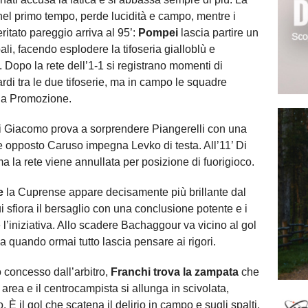
 nel primo tempo, perde lucidità e campo, mentre i
ritato pareggio arriva al 95’:
Pompei
lascia partire un
 pali, facendo esplodere la tifoseria gialloblù e
. Dopo la rete dell’1-1 si registrano momenti di
tardi tra le due tifoserie, ma in campo le squadre
 la Promozione.
 Giacomo prova a sorprendere Piangerelli con una
e opposto Caruso impegna Levko di testa. All’11’ Di
a la rete viene annullata per posizione di fuorigioco.
e
la Cuprense appare decisamente più brillante dal
ui sfiora il bersaglio con una conclusione potente e i
’iniziativa. Allo scadere Bachaggour va vicino al gol
a quando ormai tutto lascia pensare ai rigori.
 concesso dall’arbitro,
Franchi trova la zampata
che
 area e il centrocampista si allunga in scivolata,
. È il gol che scatena il delirio in campo e sugli spalti,