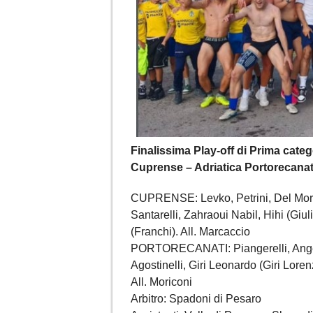
Finalissima Play-off di Prima categ
Cuprense – Adriatica Portorecanati: 
CUPRENSE: Levko, Petrini, Del Moro 
Santarelli, Zahraoui Nabil, Hihi (Giul
(Franchi). All. Marcaccio
PORTORECANATI: Piangerelli, Angelic
Agostinelli, Giri Leonardo (Giri Lorenz
All. Moriconi
Arbitro: Spadoni di Pesaro