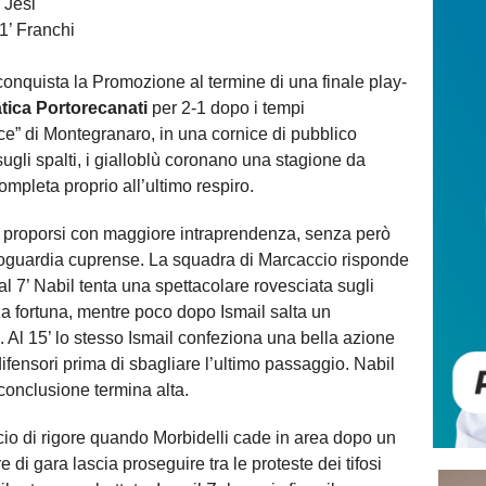
 Jesi
21’ Franchi
onquista la Promozione al termine di una finale play-
tica Portorecanati
per 2-1 dopo i tempi
e” di Montegranaro, in una cornice di pubblico
sugli spalti, i gialloblù coronano una stagione da
ompleta proprio all’ultimo respiro.
i proporsi con maggiore intraprendenza, senza però
retroguardia cuprense. La squadra di Marcaccio risponde
: al 7’ Nabil tenta una spettacolare rovesciata sugli
za fortuna, mentre poco dopo Ismail salta un
. Al 15’ lo stesso Ismail confeziona una bella azione
ifensori prima di sbagliare l’ultimo passaggio. Nabil
 conclusione termina alta.
cio di rigore quando Morbidelli cade in area dopo un
e di gara lascia proseguire tra le proteste dei tifosi