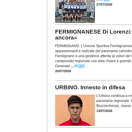
27/07/2026
FERMIGNANESE Di Lorenzi: «I
ancora»
FERMIGNANO. L'Unione Sportiva Fermignanese r
appassionanti e radicate del panorama calcistico 
Fermignano e una gestione attenta ai valori del te
campionato regionale con idee chiare e grande 
...
leggi
Generale
20/07/2026
URBINO. Innesto in difesa
L'Urbino continua a inv
panorama regionale. Il 
Bruzzechesse, classe
13/07/2026