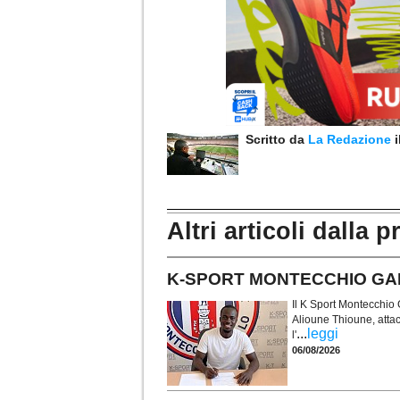
Scritto da
La Redazione
Altri articoli dalla p
K-SPORT MONTECCHIO GALLO.
Il K Sport Montecchio G
Alioune Thioune, atta
...
leggi
l'
06/08/2026