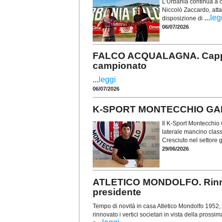
L'Urbania continua a co
Niccolò Zaccardo, atta
...
leg
disposizione di
06/07/2026
FALCO ACQUALAGNA. Cappelli
campionato
...
leggi
06/07/2026
K-SPORT MONTECCHIO GALLO. 
Il K-Sport Montecchio G
laterale mancino class
Cresciuto nel settore 
29/06/2026
ATLETICO MONDOLFO. Rinnov
presidente
Tempo di novità in casa Atletico Mondolfo 1952,
rinnovato i vertici societari in vista della pros