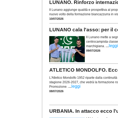
LUNANO. Rinforzo internazio
Il Lunano aggiunge qualità e prospettiva al pro
nuovo volto della formazione biancazzurra in vi
10/07/2026
LUNANO cala l'asso: per il 
Il Lunano mette a segn
centrocampista classe 
...
leggi
marchigiana.
09/07/2026
ATLETICO MONDOLFO. Ecco l
L'Atletico Mondolfo 1952 riparte dalla continuità 
stagione 2026-2027, che vedrà la formazione r
...
leggi
Promozione.
08/07/2026
URBANIA. In attacco ecco l