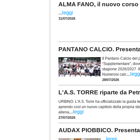
ALMA FANO, il nuovo corso p
...
leggi
31/07/2026
PANTANO CALCIO. Presentat
Il Pantano Calcio del p
“Supplementare”, dove 
stagione 2026/2027. Il
...
legg
Numerosi calc
28/07/2026
L'A.S. TORRE riparte da Petre
URBINO. L'A.S. Torre ha ufficializzato la guida
aprendo così un nuovo capitolo della propria stor
...
leggi
allena
27/07/2026
AUDAX PIOBBICO. Presentata
...
leggi