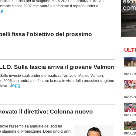
struire la rosa per la stagione 2026-2027 e ufficializza l'arrivo di
ccante classe 2007 che andrà a rinforzare il reparto under a
gi
 fissa l'obiettivo del prossimo
ULT
Sulla fascia arriva il giovane Valmori
06/08/2
allo investe sugli under e ufficializza l'arrivo di Matteo Valmori,
e 2006 che andrà a rinforzare la rosa in vista della prossima stagione.
...
leggi
giova
06/08/2
ato il direttivo: Colonna nuovo
06/08/2
 dove l'assemblea annuale dei soci ha
sima stagione di Promozione. Dopo undici anni
06/08/2