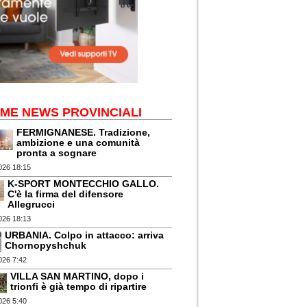
IME NEWS PROVINCIALI
FERMIGNANESE. Tradizione,
ambizione e una comunità
pronta a sognare
026 18:15
K-SPORT MONTECCHIO GALLO.
C'è la firma del difensore
Allegrucci
026 18:13
URBANIA. Colpo in attacco: arriva
Chornopyshchuk
026 7:42
VILLA SAN MARTINO, dopo i
trionfi è già tempo di ripartire
026 5:40