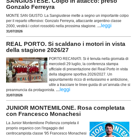
SANGIUSTESE. Colpo in attacco: preso
Gonzalo Ferreyra
MONTE SAN GIUSTO. La Sangiustese mette a segno un importante colpo
per il reparto offensivo: Gonzalo Ferreyra, attaccante argentino classe
...
leggi
2000, vestirà i colori rossoblù nella prossima stagione.
31/07/2026
REAL PORTO. Si scaldano i motori in vista
della stagione 2026/27
PORTO RECANATI. Si è tenuta nella giornata di
mercoledì 29 luglio, la conferenza stampa
ufficiale di presentazione del Real Porto in vista
della stagione sportiva 2026/2027. Un
appuntamento ricco di entusiasmo e ambizione,
utile a tracciare le linee guida di un’annata che si
...
leggi
preannuncia da protagonista.
31/07/2026
JUNIOR MONTEMILONE. Rosa completata
con Francesco Monachesi
La Junior Montemilone Pollenza completa il
proprio organico con l'ingaggio del
centrocampista classe '95 Francesco Monachesi