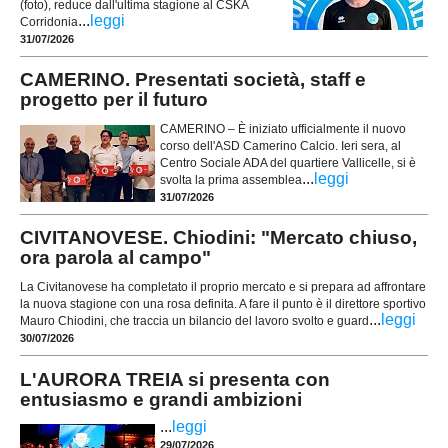
(foto), reduce dall'ultima stagione al CSKA
...
leggi
Corridonia
31/07/2026
CAMERINO. Presentati società, staff e
progetto per il futuro
CAMERINO – È iniziato ufficialmente il nuovo
corso dell'ASD Camerino Calcio. Ieri sera, al
Centro Sociale ADA del quartiere Vallicelle, si è
...
leggi
svolta la prima assemblea
31/07/2026
CIVITANOVESE. Chiodini: "Mercato chiuso,
ora parola al campo"
La Civitanovese ha completato il proprio mercato e si prepara ad affrontare
la nuova stagione con una rosa definita. A fare il punto è il direttore sportivo
...
leggi
Mauro Chiodini, che traccia un bilancio del lavoro svolto e guard
30/07/2026
L'AURORA TREIA si presenta con
entusiasmo e grandi ambizioni
...
leggi
29/07/2026