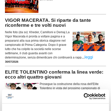
VIGOR MACERATA. Si riparte da tante
riconferme e tre volti nuovi
Nelle foto (da sx): Kheder, Camilloni e Demaj La
Vigor Macerata è pronta a voltare pagina e a
prepararsi alla sua prima storica stagione nel
campionato di Prima Categoria. Dopo il grave
lutto che ha colpito la società nelle scorse
settimane, il club guarda avanti con
...
leggi
determinazione, senza dimenticare chi continuerà a rapp
30/07/2026
ELITE TOLENTINO conferma la linea verde:
ecco altri quattro giovani
Prosegue la costruzione della rosa dell'Elite
Tolentino in vista del prossimo campionato di
Prima Categoria. La società conferma la linea
verde e presenta altri quattro giocatori che
...
leggi
saranno a disposizione di
29/07/2026