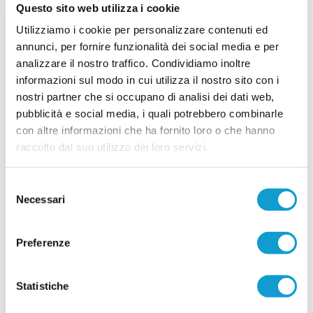
Questo sito web utilizza i cookie
UNION PICENA, mercato giovane e
Utilizziamo i cookie per personalizzare contenuti ed
ambizioso: le novità
annunci, per fornire funzionalità dei social media e per
POTENZA PICENA. La Union Picena continua a costruire con decisione la
analizzare il nostro traffico. Condividiamo inoltre
rosa che affronterà la stagione 2026/2027, puntando su un mix di giovani
talenti, giocatori già pronti per la categoria e figure di esperienza nell'area
informazioni sul modo in cui utilizza il nostro sito con i
tecnica. Il club di Potenza Picena ha ufficializzato una serie di innesti che
nostri partner che si occupano di analisi dei dati web,
...
leggi
confermano la volontà di dare contin
pubblicità e social media, i quali potrebbero combinarle
29/07/2026
con altre informazioni che ha fornito loro o che hanno
LORESE. Prende forma la nuova squadra di
raccolto dal suo utilizzo dei loro servizi.
mister Malatesta
...
leggi
Selezione
28/07/2026
Necessari
del
consenso
Preferenze
RICCI: "Mercato importante, ora dobbiamo
diventare una squadra"
Statistiche
...
leggi