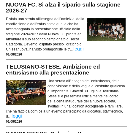
NUOVA FC. Si alza il sipario sulla stagione
2026-27
È stata una serata all'insegna dell’amicizia, della
condivisione e dell'entusiasmo quella che ha
accompagnato la presentazione ufficiale della
stagione 2026/2027 della Nuova FC, pronta ad
affrontare il suo secondo campionato di Terza
Categoria. L'evento, ospitato presso l'oratorio di
...
leggi
Chiesanuova, ha visto protagoniste le tr
01/08/2026
TELUSIANO-STESE. Ambizione ed
entusiasmo alla presentazione
Una serata all'insegna dell'entusiasmo, della
condivisione e della voglia di costruire qualcosa
di importante. Giovedì 30 luglio la Telusiano-
Stese si è presentata ufficialmente nel corso
della cena inaugurale della nuova società,
svoltasi in una location accogliente e familiare,
che ha fatto da cornice a un evento partecipato da giocatori, staff tecnico,
...
leggi
d
01/08/2026