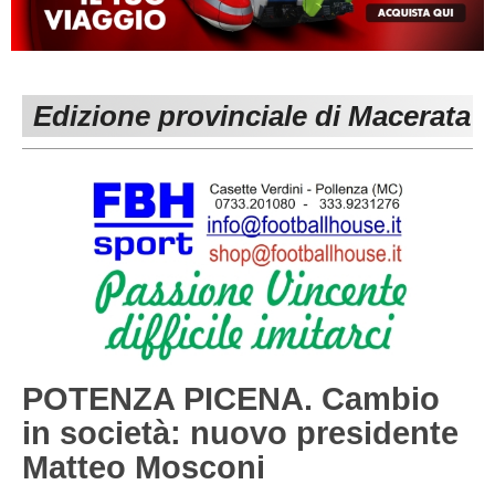
MACERATA
ECCELLENZA
REGIONALI
PESARO URBINO
PROMOZIONE
DIRETTA
Edizione provinciale di Macerata
Carica la tua Rosa
1^ CATEGORIA
2^ CATEGORIA
3^ CATEGORIA
GIOVANILI
POTENZA PICENA. Cambio
in società: nuovo presidente
Matteo Mosconi