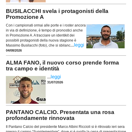
BUSILACCHI svela i protagonisti della
Promozione A
Con i campionati ormai alle porte e i roster ancora
in via di definizione, è tempo di pronostici anche
in Promozione A. A tracciare un identikit dei
possibili protagonisti della nuova stagione è
...
leggi
Massimo Busilacchi (foto), che si sbilanc
04/08/2026
ALMA FANO, il nuovo corso prende forma
tra campo e identità
...
leggi
31/07/2026
PANTANO CALCIO. Presentata una rosa
profondamente rinnovata
Il Pantano Calcio del presidente Marco Albini Riccioli si è ritrovato ieri sera
presso il campo “Supplementare”, dove si è svolta la cena di presentazione