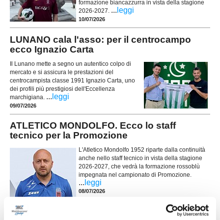
formazione biancazzurra in vista della stagione
...
leggi
2026-2027.
10/07/2026
LUNANO cala l'asso: per il centrocampo
ecco Ignazio Carta
Il Lunano mette a segno un autentico colpo di
mercato e si assicura le prestazioni del
centrocampista classe 1991 Ignazio Carta, uno
dei profili più prestigiosi dell'Eccellenza
...
leggi
marchigiana.
09/07/2026
ATLETICO MONDOLFO. Ecco lo staff
tecnico per la Promozione
L'Atletico Mondolfo 1952 riparte dalla continuità
anche nello staff tecnico in vista della stagione
2026-2027, che vedrà la formazione rossoblù
impegnata nel campionato di Promozione.
...
leggi
08/07/2026
URBANIA. In attacco ecco l'under Niccolò