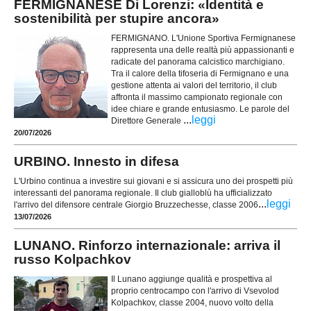
FERMIGNANESE Di Lorenzi: «Identità e
sostenibilità per stupire ancora»
FERMIGNANO. L'Unione Sportiva Fermignanese
rappresenta una delle realtà più appassionanti e
radicate del panorama calcistico marchigiano.
Tra il calore della tifoseria di Fermignano e una
gestione attenta ai valori del territorio, il club
affronta il massimo campionato regionale con
idee chiare e grande entusiasmo. Le parole del
...
leggi
Direttore Generale
20/07/2026
URBINO. Innesto in difesa
L'Urbino continua a investire sui giovani e si assicura uno dei prospetti più
interessanti del panorama regionale. Il club gialloblù ha ufficializzato
...
leggi
l'arrivo del difensore centrale Giorgio Bruzzechesse, classe 2006
13/07/2026
LUNANO. Rinforzo internazionale: arriva il
russo Kolpachkov
Il Lunano aggiunge qualità e prospettiva al
proprio centrocampo con l'arrivo di Vsevolod
Kolpachkov, classe 2004, nuovo volto della