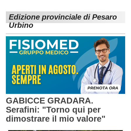
PESARO URBINO
PROMOZIONE
DIRETTA
Edizione provinciale di Pesaro
Carica la tua Rosa
1^ CATEGORIA
Urbino
2^ CATEGORIA
3^ CATEGORIA
GIOVANILI
GABICCE GRADARA.
Serafini: "Torno qui per
dimostrare il mio valore"