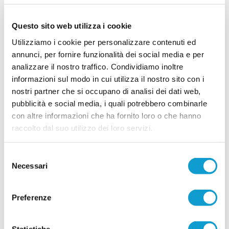
Zaccardo
L'Urbania continua a costruire la rosa per la stagione 2026-2027 e
Questo sito web utilizza i cookie
ufficializza l'arrivo di Niccolò Zaccardo, attaccante classe 2007 che andrà a
...
leggi
rinforzare il reparto under a disposizione di
Utilizziamo i cookie per personalizzare contenuti ed
06/07/2026
annunci, per fornire funzionalità dei social media e per
FALCO ACQUALAGNA. Cappelli fissa
analizzare il nostro traffico. Condividiamo inoltre
l'obiettivo del prossimo campionato
informazioni sul modo in cui utilizza il nostro sito con i
...
leggi
nostri partner che si occupano di analisi dei dati web,
06/07/2026
pubblicità e social media, i quali potrebbero combinarle
con altre informazioni che ha fornito loro o che hanno
raccolto dal suo utilizzo dei loro servizi.
Selezione
K-SPORT MONTECCHIO GALLO. Sulla
Necessari
del
fascia arriva il giovane Valmori
consenso
Il K-Sport Montecchio Gallo investe sugli under e
ufficializza l'arrivo di Matteo Valmori, laterale
Preferenze
mancino classe 2006 che andrà a rinforzare la
rosa in vista della prossima stagione. Cresciuto
...
leggi
nel settore giova
29/06/2026