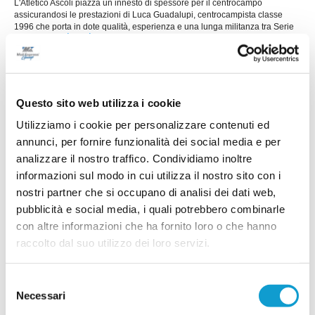
L'Atletico Ascoli piazza un innesto di spessore per il centrocampo
assicurandosi le prestazioni di Luca Guadalupi, centrocampista classe
1996 che porta in dote qualità, esperienza e una lunga militanza tra Serie
...
leggi
C e Serie D
17/07/2026
ATLETICO ASCOLI. Colpo Bianchimano:
ufficiale l'arrivo del centravanti
Questo sito web utilizza i cookie
L'Atletico Ascoli inaugura la preparazione estiva
Utilizziamo i cookie per personalizzare contenuti ed
con un colpo di spessore per il reparto offensivo.
Il club bianconero ha ufficializzato l'ingaggio
annunci, per fornire funzionalità dei social media e per
dell'attaccante Andrea Bianchimano, classe
analizzare il nostro traffico. Condividiamo inoltre
...
leggi
1996, che si mette a disposizione di m
informazioni sul modo in cui utilizza il nostro sito con i
16/07/2026
nostri partner che si occupano di analisi dei dati web,
CASTIGNANO. In difesa arriva Andrea
pubblicità e social media, i quali potrebbero combinarle
Carminucci
con altre informazioni che ha fornito loro o che hanno
Il Castignano continua a rinforzare la rosa in vista
raccolto dal suo utilizzo dei loro servizi.
della nuova stagione e ufficializza l'ingaggio del
difensore centrale Andrea Carminucci, classe '95
chiamato a dare solidità ed esperienza al reparto
Selezione
arretrato biancorosso. Carminucci arriva dopo le
Necessari
del
ultime esperienze con Vis Stella e Azzurra SBT,
ma può vantare un curriculum importante
consenso