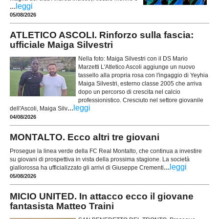
...
leggi
05/08/2026
ATLETICO ASCOLI. Rinforzo sulla fascia:
ufficiale Maiga Silvestri
Nella foto: Maiga Silvestri con il DS Mario
Marzetti L'Atletico Ascoli aggiunge un nuovo
tassello alla propria rosa con l'ingaggio di Yeyhia
Maiga Silvestri, esterno classe 2005 che arriva
dopo un percorso di crescita nel calcio
professionistico. Cresciuto nel settore giovanile
...
leggi
dell'Ascoli, Maiga Silv
04/08/2026
MONTALTO. Ecco altri tre giovani
Prosegue la linea verde della FC Real Montalto, che continua a investire
su giovani di prospettiva in vista della prossima stagione. La società
...
leggi
giallorossa ha ufficializzato gli arrivi di Giuseppe Crementi
05/08/2026
MICIO UNITED. In attacco ecco il giovane
fantasista Matteo Traini