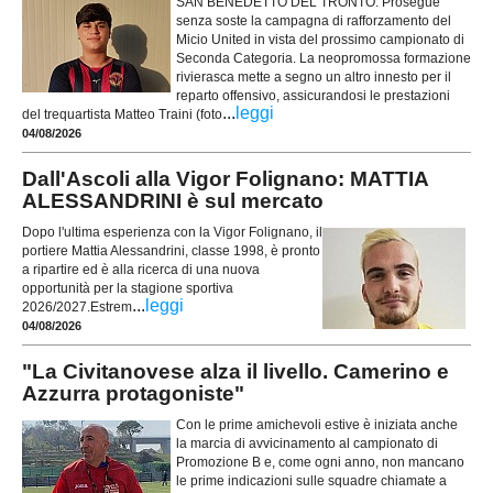
SAN BENEDETTO DEL TRONTO. Prosegue
senza soste la campagna di rafforzamento del
Micio United in vista del prossimo campionato di
Seconda Categoria. La neopromossa formazione
rivierasca mette a segno un altro innesto per il
reparto offensivo, assicurandosi le prestazioni
...
leggi
del trequartista Matteo Traini (foto
04/08/2026
Dall'Ascoli alla Vigor Folignano: MATTIA
ALESSANDRINI è sul mercato
Dopo l'ultima esperienza con la Vigor Folignano, il
portiere Mattia Alessandrini, classe 1998, è pronto
a ripartire ed è alla ricerca di una nuova
opportunità per la stagione sportiva
...
leggi
2026/2027.Estrem
04/08/2026
"La Civitanovese alza il livello. Camerino e
Azzurra protagoniste"
Con le prime amichevoli estive è iniziata anche
la marcia di avvicinamento al campionato di
Promozione B e, come ogni anno, non mancano
le prime indicazioni sulle squadre chiamate a