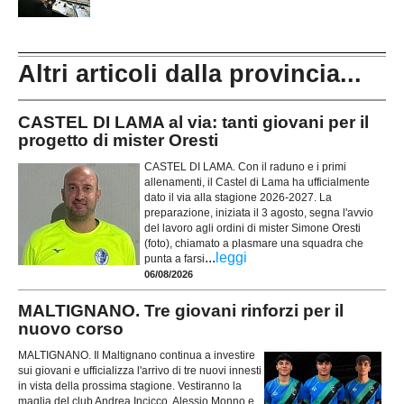
Altri articoli dalla provincia...
CASTEL DI LAMA al via: tanti giovani per il
progetto di mister Oresti
CASTEL DI LAMA. Con il raduno e i primi
allenamenti, il Castel di Lama ha ufficialmente
dato il via alla stagione 2026-2027. La
preparazione, iniziata il 3 agosto, segna l'avvio
del lavoro agli ordini di mister Simone Oresti
(foto), chiamato a plasmare una squadra che
...
leggi
punta a farsi
06/08/2026
MALTIGNANO. Tre giovani rinforzi per il
nuovo corso
MALTIGNANO. Il Maltignano continua a investire
sui giovani e ufficializza l'arrivo di tre nuovi innesti
in vista della prossima stagione. Vestiranno la
maglia del club Andrea Incicco, Alessio Monno e