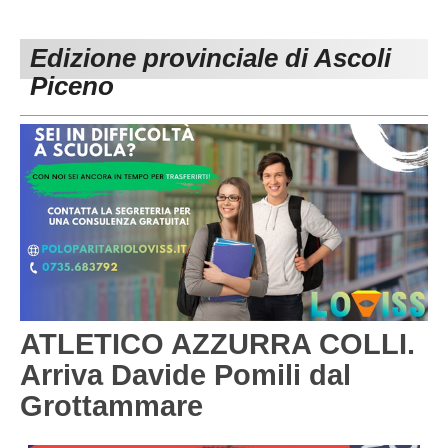
PESARO URBINO
PROMOZIONE
DIRETTA
Edizione provinciale di Ascoli
Carica la tua Rosa
1^ CATEGORIA
Piceno
2^ CATEGORIA
3^ CATEGORIA
GIOVANILI
ATLETICO AZZURRA COLLI.
Arriva Davide Pomili dal
Grottammare