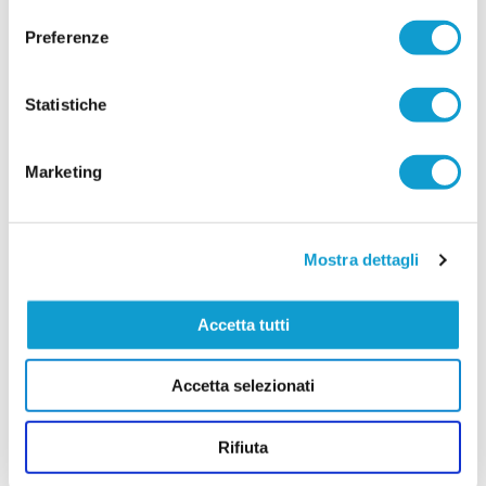
...
leggi
maturato
16/07/2026
Preferenze
CASTIGNANO. A difendere i pali arriva Luca
Perozzi
Statistiche
Il Castignano rinforza il reparto portieri in vista
della prossima stagione con l'arrivo di Luca
Perozzi, nuovo estremo difensore biancorosso.
Marketing
Reduce dalle esperienze con Azzurra Mariner e
Azzurra SBT, tra Promozione e Prima Categoria,
Perozzi porta in dote esperienza, affidabilità e
una buona conoscenza dei campionati
...
leggi
regionali.
Mostra dettagli
14/07/2026
Vai all'edizione provinciale
Accetta tutti
Accetta selezionati
Rifiuta