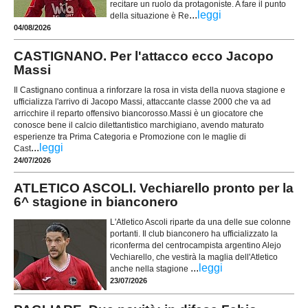
recitare un ruolo da protagoniste. A fare il punto
...
leggi
della situazione è Re
04/08/2026
CASTIGNANO. Per l'attacco ecco Jacopo
Massi
Il Castignano continua a rinforzare la rosa in vista della nuova stagione e
ufficializza l'arrivo di Jacopo Massi, attaccante classe 2000 che va ad
arricchire il reparto offensivo biancorosso.Massi è un giocatore che
conosce bene il calcio dilettantistico marchigiano, avendo maturato
esperienze tra Prima Categoria e Promozione con le maglie di
...
leggi
Cast
24/07/2026
ATLETICO ASCOLI. Vechiarello pronto per la
6^ stagione in bianconero
L'Atletico Ascoli riparte da una delle sue colonne
portanti. Il club bianconero ha ufficializzato la
riconferma del centrocampista argentino Alejo
Vechiarello, che vestirà la maglia dell'Atletico
...
leggi
anche nella stagione
23/07/2026