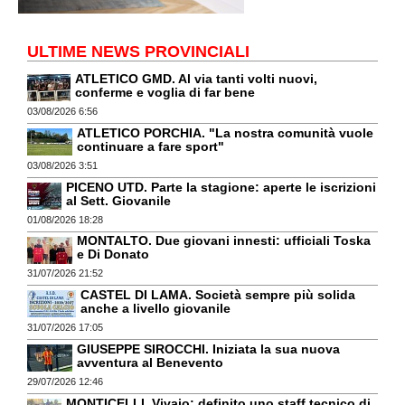
ULTIME NEWS PROVINCIALI
ATLETICO GMD. Al via tanti volti nuovi,
conferme e voglia di far bene
03/08/2026 6:56
ATLETICO PORCHIA. "La nostra comunità vuole
continuare a fare sport"
03/08/2026 3:51
PICENO UTD. Parte la stagione: aperte le iscrizioni
al Sett. Giovanile
01/08/2026 18:28
MONTALTO. Due giovani innesti: ufficiali Toska
e Di Donato
31/07/2026 21:52
CASTEL DI LAMA. Società sempre più solida
anche a livello giovanile
31/07/2026 17:05
GIUSEPPE SIROCCHI. Iniziata la sua nuova
avventura al Benevento
29/07/2026 12:46
MONTICELLI. Vivaio: definito uno staff tecnico di