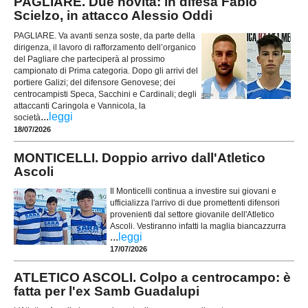
PAGLIARE. Due novità: in difesa Fabio
Scielzo, in attacco Alessio Oddi
PAGLIARE. Va avanti senza soste, da parte della
dirigenza, il lavoro di rafforzamento dell’organico
del Pagliare che parteciperà al prossimo
campionato di Prima categoria. Dopo gli arrivi del
portiere Galizi; del difensore Genovese; dei
centrocampisti Speca, Sacchini e Cardinali; degli
attaccanti Caringola e Vannicola, la
...
leggi
società
18/07/2026
MONTICELLI. Doppio arrivo dall'Atletico
Ascoli
Il Monticelli continua a investire sui giovani e
ufficializza l'arrivo di due promettenti difensori
provenienti dal settore giovanile dell'Atletico
Ascoli. Vestiranno infatti la maglia biancazzurra
...
leggi
17/07/2026
ATLETICO ASCOLI. Colpo a centrocampo: è
fatta per l'ex Samb Guadalupi