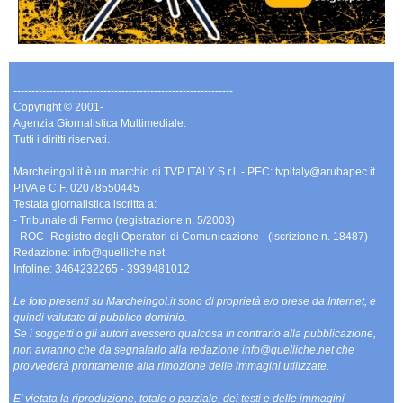
-------------------------------------------------------------
Copyright © 2001-
Agenzia Giornalistica Multimediale.
Tutti i diritti riservati.
Marcheingol.it è un marchio di TVP ITALY S.r.l. - PEC: tvpitaly@arubapec.it
P.IVA e C.F. 02078550445
Testata giornalistica iscritta a:
- Tribunale di Fermo (registrazione n. 5/2003)
- ROC -Registro degli Operatori di Comunicazione - (iscrizione n. 18487)
Redazione: info@quelliche.net
Infoline: 3464232265 - 3939481012
Le foto presenti su Marcheingol.it sono di proprietà e/o prese da Internet, e
quindi valutate di pubblico dominio.
Se i soggetti o gli autori avessero qualcosa in contrario alla pubblicazione,
non avranno che da segnalarlo alla redazione info@quelliche.net che
provvederà prontamente alla rimozione delle immagini utilizzate.
E' vietata la riproduzione, totale o parziale, dei testi e delle immagini