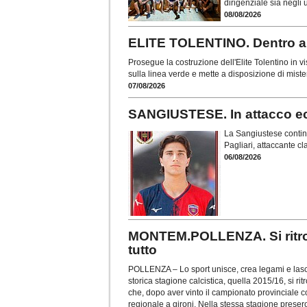
dirigenziale sia negli
08/08/2026
ELITE TOLENTINO. Dentro an
Prosegue la costruzione dell'Elite Tolentino in 
sulla linea verde e mette a disposizione di miste
07/08/2026
SANGIUSTESE. In attacco ecc
La Sangiustese continua
Pagliari, attaccante c
06/08/2026
MONTEM.POLLENZA. Si ritrov
tutto
POLLENZA – Lo sport unisce, crea legami e lascia
storica stagione calcistica, quella 2015/16, si r
che, dopo aver vinto il campionato provinciale 
regionale a gironi. Nella stessa stagione presero