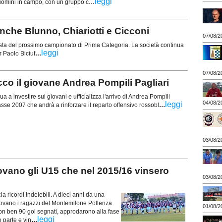
...
leggi
 uomini in campo, con un gruppo c
che Blunno, Chiariotti e Cicconi
07/08/2
vista del prossimo campionato di Prima Categoria. La società continua
...
leggi
r Paolo Biciuf
07/08/2
o il giovane Andrea Pompili Pagliari
 a investire sui giovani e ufficializza l'arrivo di Andrea Pompili
04/08/2
...
leggi
lasse 2007 che andrà a rinforzare il reparto offensivo rossobl
03/08/2
ano gli U15 che nel 2015/16 vinsero
03/08/2
 ricordi indelebili. A dieci anni da una
itrovano i ragazzi del Montemilone Pollenza
01/08/2
con ben 90 gol segnati, approdarono alla fase
...
leggi
 parte e vin