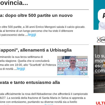
rovincia...
 dopo oltre 500 partite un nuovo
 oltre 500 partite, a 38 anni Enrico Mengoni saluta il calcio giocato.
 al termine di un lungo percorso che ha visto il difensore
...
leggi
i palcoscenici della
pponi", allenamenti a Urbisaglia
rminando la sua terza settimana di
 della stagione. Quella che si concluderà
alle ore 18:00, allo “Scarfiotti” di Potenza
...
leggi
ca di novità
ata e tanto entusiasmo alla
ata ufficialmente la rosa dell'Abbadiense che affronterà il campionato
6/27. La società della frazione di Santa Maria in Selva si appresta a
one con entusiasmo, puntando su diverse novità sia a livello
ULT