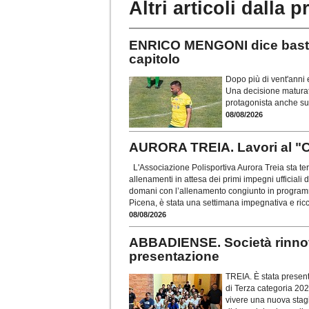
Altri articoli dalla p
ENRICO MENGONI dice basta:
capitolo
Dopo più di vent'anni e
Una decisione maturata
protagonista anche su
08/08/2026
AURORA TREIA. Lavori al "Ca
L'Associazione Polisportiva Aurora Treia sta te
allenamenti in attesa dei primi impegni ufficiali
domani con l’allenamento congiunto in programma 
Picena, è stata una settimana impegnativa e ric
08/08/2026
ABBADIENSE. Società rinnov
presentazione
TREIA. È stata present
di Terza categoria 202
vivere una nuova stagi