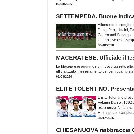
06/08/2026
SETTEMPEDA. Buone indicazi
Allenamento congiunto
Dutto, Pepi, Uncini, P
Guermandi.Settempeda 
Codoni, Scocco, Sfrap
06/08/2026
MACERATESE. Ufficiale il te
La Maceratese aggiunge un nuovo tassello alla r
ufficializzato il tesseramento del centrocampista
01/08/2026
ELITE TOLENTINO. Presentati 
L’Elite Tolentino prese
Volunni Daniel, 1992 d
esperienza. Nella sua 
Ha disputato campionat
31/07/2026
CHIESANUOVA riabbraccia 