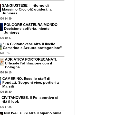
SANGIUSTESE. Il ritorno di
Massimo Ciccioli: guiderà la
Juniores
026 14:39
FOLGORE CASTELRAIMONDO.
Decisione sofferta: niente
Juniores
026 10:47
"La Civitanovese alza il livello.
Camerino e Azzurra protagoniste"
026 5:55
ADRIATICA PORTORECANATI.
Ufficiale l'affiliazione con il
Bologna
026 16:18
CAMERINO. Ecco lo staff di
Fondati: Scoponi vice, portieri a
Marsili
026 15:30
CIVITANOVESE. Il Polisportivo si
rifà il look
026 17:35
NUOVA FC. Si alza il sipario sulla