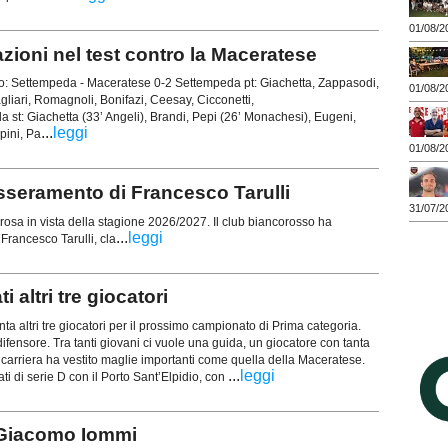
01/08/2
oni nel test contro la Maceratese
: Settempeda - Maceratese 0-2 Settempeda pt: Giachetta, Zappasodi,
01/08/2
agliari, Romagnoli, Bonifazi, Ceesay, Cicconetti,
st: Giachetta (33’ Angeli), Brandi, Pepi (26’ Monachesi), Eugeni,
...
leggi
pini, Pa
01/08/2
sseramento di Francesco Tarulli
31/07/2
osa in vista della stagione 2026/2027. Il club biancorosso ha
...
leggi
 Francesco Tarulli, cla
altri tre giocatori
nta altri tre giocatori per il prossimo campionato di Prima categoria.
ifensore. Tra tanti giovani ci vuole una guida, un giocatore con tanta
carriera ha vestito maglie importanti come quella della Maceratese.
...
leggi
i di serie D con il Porto Sant’Elpidio, con
Giacomo Iommi