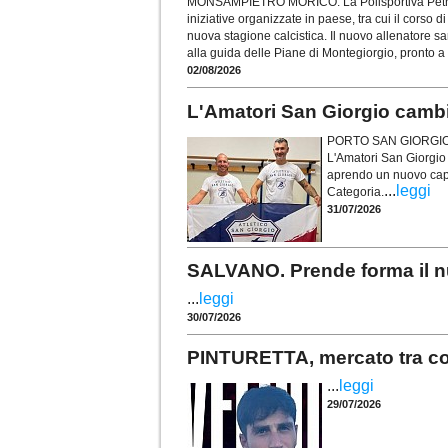
MONSAMPIETRO MORICO. La Polisportiva Petrus,
iniziative organizzate in paese, tra cui il corso di
nuova stagione calcistica. Il nuovo allenatore 
alla guida delle Piane di Montegiorgio, pronto a
02/08/2026
L'Amatori San Giorgio camb
PORTO SAN GIORGIO. U
L'Amatori San Giorgio
aprendo un nuovo capit
...
leggi
Categoria.
31/07/2026
SALVANO. Prende forma il nu
...
leggi
30/07/2026
PINTURETTA, mercato tra conf
...
leggi
29/07/2026