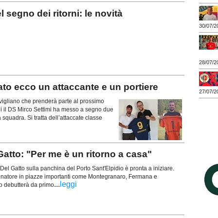
egno dei ritorni: le novità
30/07/2
28/07/2
o ecco un attaccante e un portiere
27/07/2
gliano che prenderà parte al prossimo
ni il DS Mirco Settimi ha messo a segno due
la squadra. Si tratta dell’attaccate classe
tto: "Per me è un ritorno a casa"
Del Gatto sulla panchina del Porto Sant'Elpidio è pronta a iniziare.
enatore in piazze importanti come Montegranaro, Fermana e
...
leggi
co debutterà da primo