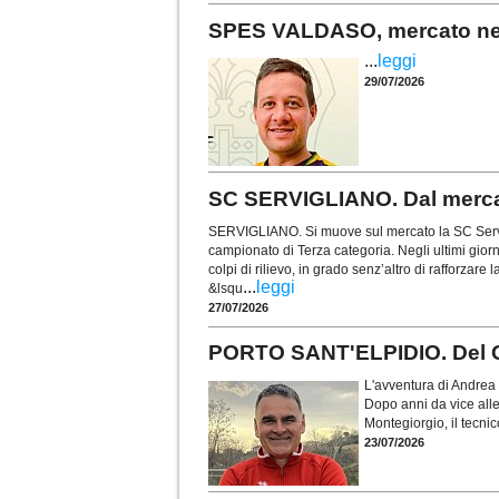
SPES VALDASO, mercato nel s
...
leggi
29/07/2026
SC SERVIGLIANO. Dal mercat
SERVIGLIANO. Si muove sul mercato la SC Servi
campionato di Terza categoria. Negli ultimi gior
colpi di rilievo, in grado senz’altro di rafforzare 
...
leggi
&lsqu
27/07/2026
PORTO SANT'ELPIDIO. Del Ga
L'avventura di Andrea 
Dopo anni da vice all
Montegiorgio, il tecni
23/07/2026