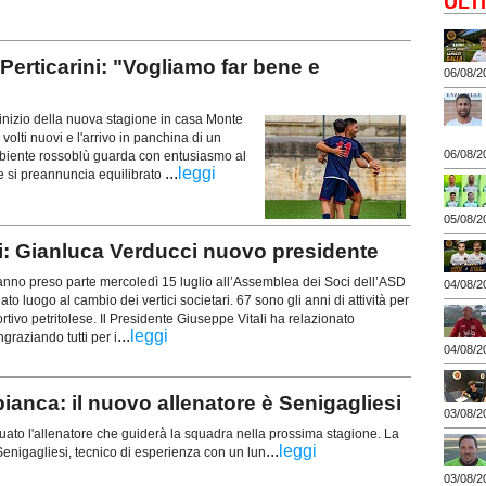
ULT
ticarini: "Vogliamo far bene e
06/08/2
nizio della nuova stagione in casa Monte
volti nuovi e l'arrivo in panchina di un
06/08/2
biente rossoblù guarda con entusiasmo al
...
leggi
 si preannuncia equilibrato
05/08/2
i: Gianluca Verducci nuovo presidente
anno preso parte mercoledì 15 luglio all’Assemblea dei Soci dell’ASD
04/08/2
ato luogo al cambio dei vertici societari. 67 sono gli anni di attività per
ortivo petritolese. Il Presidente Giuseppe Vitali ha relazionato
...
leggi
ngraziando tutti per i
04/08/2
a: il nuovo allenatore è Senigagliesi
03/08/2
iduato l'allenatore che guiderà la squadra nella prossima stagione. La
...
leggi
 Senigagliesi, tecnico di esperienza con un lun
03/08/2