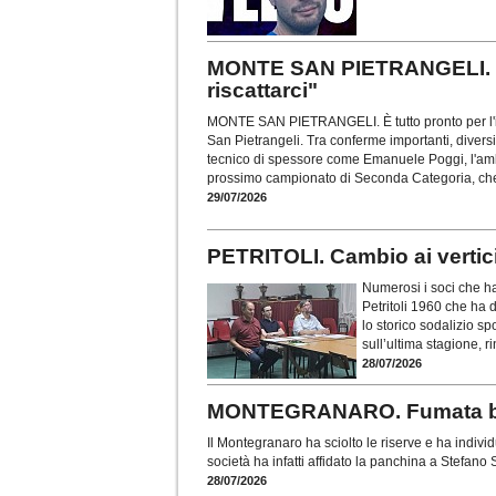
MONTE SAN PIETRANGELI. Per
riscattarci"
MONTE SAN PIETRANGELI. È tutto pronto per l'i
San Pietrangeli. Tra conferme importanti, diversi 
tecnico di spessore come Emanuele Poggi, l'am
prossimo campionato di Seconda Categoria, che
29/07/2026
PETRITOLI. Cambio ai vertic
Numerosi i soci che h
Petritoli 1960 che ha d
lo storico sodalizio sp
sull’ultima stagione, ri
28/07/2026
MONTEGRANARO. Fumata bianc
Il Montegranaro ha sciolto le riserve e ha indiv
società ha infatti affidato la panchina a Stefano
28/07/2026