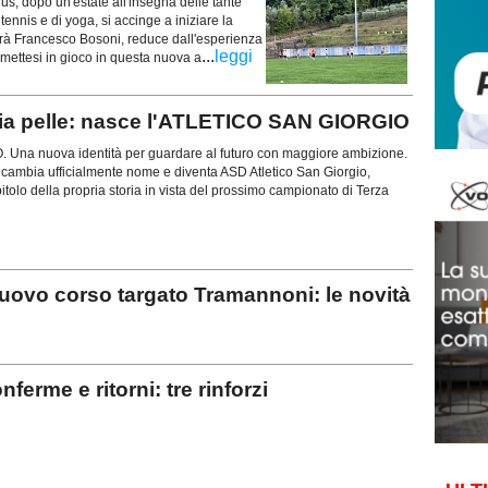
 dopo un'estate all'insegna delle tante
 tennis e di yoga, si accinge a iniziare la
sarà Francesco Bosoni, reduce dall'esperienza
...
leggi
 mettesi in gioco in questa nuova a
ia pelle: nasce l'ATLETICO SAN GIORGIO
na nuova identità per guardare al futuro con maggiore ambizione.
 cambia ufficialmente nome e diventa ASD Atletico San Giorgio,
olo della propria storia in vista del prossimo campionato di Terza
ovo corso targato Tramannoni: le novità
erme e ritorni: tre rinforzi