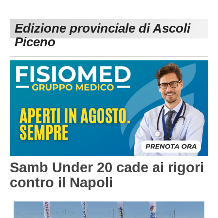
PESARO URBINO
PROMOZIONE
DIRETTA
Edizione provinciale di Ascoli
Carica la tua Rosa
1^ CATEGORIA
Piceno
2^ CATEGORIA
3^ CATEGORIA
GIOVANILI
Samb Under 20 cade ai rigori
contro il Napoli