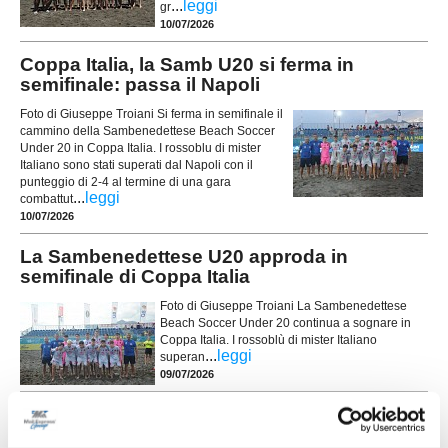
...
leggi
gr
10/07/2026
Coppa Italia, la Samb U20 si ferma in
semifinale: passa il Napoli
Foto di Giuseppe Troiani Si ferma in semifinale il
cammino della Sambenedettese Beach Soccer
Under 20 in Coppa Italia. I rossoblu di mister
Italiano sono stati superati dal Napoli con il
punteggio di 2-4 al termine di una gara
...
leggi
combattut
10/07/2026
La Sambenedettese U20 approda in
semifinale di Coppa Italia
Foto di Giuseppe Troiani La Sambenedettese
Beach Soccer Under 20 continua a sognare in
Coppa Italia. I rossoblù di mister Italiano
...
leggi
superan
09/07/2026
La Samb Next Gen A trionfa nella Fase
Regionale della Serie B