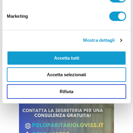
semifinale di Coppa Italia al termine di una
partita semplicemente spettacolare, battendo il
...
leggi
Viareggio con il punteggio di
Marketing
19/06/2026
Vai all'edizione provinciale
Mostra dettagli
Accetta tutti
Accetta selezionati
Rifiuta