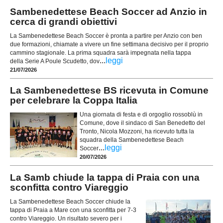
Sambenedettese Beach Soccer ad Anzio in
cerca di grandi obiettivi
La Sambenedettese Beach Soccer è pronta a partire per Anzio con ben
due formazioni, chiamate a vivere un fine settimana decisivo per il proprio
cammino stagionale. La prima squadra sarà impegnata nella tappa
...
leggi
della Serie A Poule Scudetto, dov
21/07/2026
La Sambenedettese BS ricevuta in Comune
per celebrare la Coppa Italia
Una giornata di festa e di orgoglio rossoblù in
Comune, dove il sindaco di San Benedetto del
Tronto, Nicola Mozzoni, ha ricevuto tutta la
squadra della Sambenedettese Beach
...
leggi
Soccer
20/07/2026
La Samb chiude la tappa di Praia con una
sconfitta contro Viareggio
La Sambenedettese Beach Soccer chiude la
tappa di Praia a Mare con una sconfitta per 7-3
contro Viareggio. Un risultato severo per i