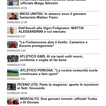
ufficiale Maiga Silvestri
04/08/2026 18:35
MICIO UNITED. In attacco ecco il giovane
fantasista Matteo Traini
04/08/2026 12:28
Dall'Ascoli alla Vigor Folignano: MATTIA
ALESSANDRINI è sul mercato
04/08/2026 8:57
"La Civitanovese alza il livello. Camerino e
Azzurra protagoniste"
04/08/2026 5:55
ATLETICO GMD. Al via tanti volti nuovi,
conferme e voglia di far bene
03/08/2026 6:56
ATLETICO PORCHIA. "La nostra comunità vuole
continuare a fare sport"
03/08/2026 3:51
PICENO UTD. Parte la stagione: aperte le iscrizioni
al Sett. Giovanile
01/08/2026 18:28
MONTALTO. Due giovani innesti: ufficiali Toska
e Di Donato