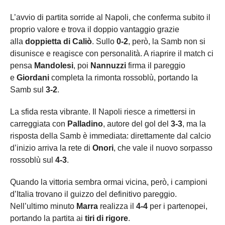
L’avvio di partita sorride al Napoli, che conferma subito il
proprio valore e trova il doppio vantaggio grazie
alla
doppietta di Caliò
. Sullo
0-2
, però, la Samb non si
disunisce e reagisce con personalità. A riaprire il match ci
pensa
Mandolesi
, poi
Nannuzzi
firma il pareggio
e
Giordani
completa la rimonta rossoblù, portando la
Samb sul
3-2
.
La sfida resta vibrante. Il Napoli riesce a rimettersi in
carreggiata con
Palladino
, autore del gol del
3-3
, ma la
risposta della Samb è immediata: direttamente dal calcio
d’inizio arriva la rete di
Onori
, che vale il nuovo sorpasso
rossoblù sul
4-3
.
Quando la vittoria sembra ormai vicina, però, i campioni
d’Italia trovano il guizzo del definitivo pareggio.
Nell’ultimo minuto
Marra
realizza il
4-4
per i partenopei,
portando la partita ai
tiri di rigore
.