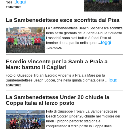
...
leggi
ross
13/07/2026
La Sambenedettese esce sconfitta dal Pisa
La Sambenedettese Beach Soccer esce sconfitta
nella sesta giornata della Serie A Poule Scudetto.
I rossoblù sono stati battuti 8-0 dal Pisa al
...
leggi
termine di una partita nella quale
12/07/2026
Esordio vincente per la Samb a Praia a
Mare: battuto il Cagliari
Foto di Giuseppe Troiani Esordio vincente a Praia a Mare per la
...
leggi
Sambenedettese Beach Soccer, che nella quinta giornata della
10/07/2026
La Sambenedettese Under 20 chiude la
Coppa Italia al terzo posto
Foto di Giuseppe Troiani La Sambenedettese
Beach Soccer Under 20 chiude nel migliore dei
modi il proprio percorso stagionale,
conquistando il terzo posto in Coppa Italia