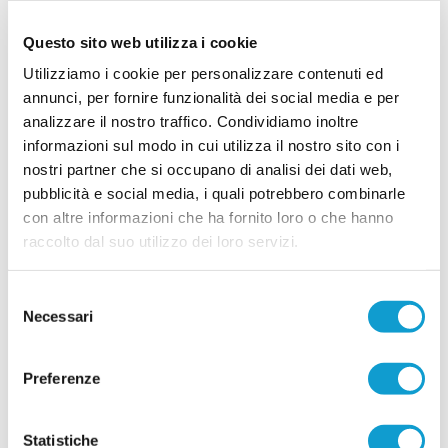
...
leggi
29/06/2026
Questo sito web utilizza i cookie
Sambenedettese, la Coppa Italia è tua:
Utilizziamo i cookie per personalizzare contenuti ed
battuto Napoli in finale
annunci, per fornire funzionalità dei social media e per
analizzare il nostro traffico. Condividiamo inoltre
Foto di Giuseppe Troiani La Sambenedettese
Beach Soccer torna sul tetto d’Italia e lo fa nel
informazioni sul modo in cui utilizza il nostro sito con i
...
leggi
modo più bello: battendo il Napoli per
nostri partner che si occupano di analisi dei dati web,
22/06/2026
pubblicità e social media, i quali potrebbero combinarle
con altre informazioni che ha fornito loro o che hanno
Sambenedettese in finale di Coppa Italia,
raccolto dal suo utilizzo dei loro servizi.
battuto il Catania
Foto di Giuseppe Troiani La Sambenedettese
Selezione
Beach Soccer vola in finale di Coppa Italia dopo
aver superato il We Beach Catania per 5-
Necessari
del
...
leggi
9
consenso
20/06/2026
Preferenze
Sambenedettese da urlo: supera Viareggio e
vola in semifinale di Coppa
Statistiche
La Sambenedettese Beach Soccer vola in