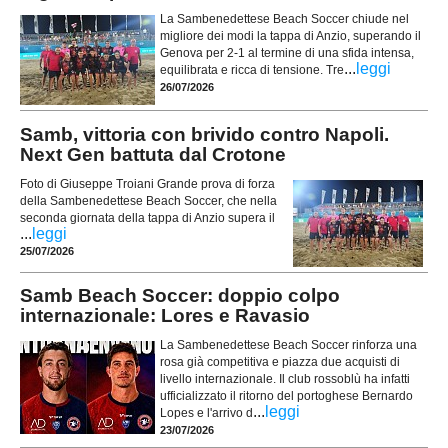
La Sambenedettese Beach Soccer chiude nel
migliore dei modi la tappa di Anzio, superando il
Genova per 2-1 al termine di una sfida intensa,
...
leggi
equilibrata e ricca di tensione. Tre
26/07/2026
Samb, vittoria con brivido contro Napoli.
Next Gen battuta dal Crotone
Foto di Giuseppe Troiani Grande prova di forza
della Sambenedettese Beach Soccer, che nella
seconda giornata della tappa di Anzio supera il
...
leggi
25/07/2026
Samb Beach Soccer: doppio colpo
internazionale: Lores e Ravasio
La Sambenedettese Beach Soccer rinforza una
rosa già competitiva e piazza due acquisti di
livello internazionale. Il club rossoblù ha infatti
ufficializzato il ritorno del portoghese Bernardo
...
leggi
Lopes e l'arrivo d
23/07/2026