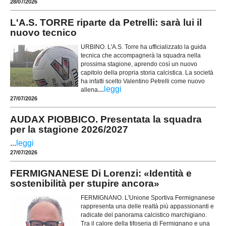
28/07/2026
L'A.S. TORRE riparte da Petrelli: sarà lui il
nuovo tecnico
URBINO. L'A.S. Torre ha ufficializzato la guida
tecnica che accompagnerà la squadra nella
prossima stagione, aprendo così un nuovo
capitolo della propria storia calcistica. La società
ha infatti scelto Valentino Petrelli come nuovo
...
leggi
allena
27/07/2026
AUDAX PIOBBICO. Presentata la squadra
per la stagione 2026/2027
...
leggi
27/07/2026
FERMIGNANESE Di Lorenzi: «Identità e
sostenibilità per stupire ancora»
FERMIGNANO. L'Unione Sportiva Fermignanese
rappresenta una delle realtà più appassionanti e
radicate del panorama calcistico marchigiano.
Tra il calore della tifoseria di Fermignano e una