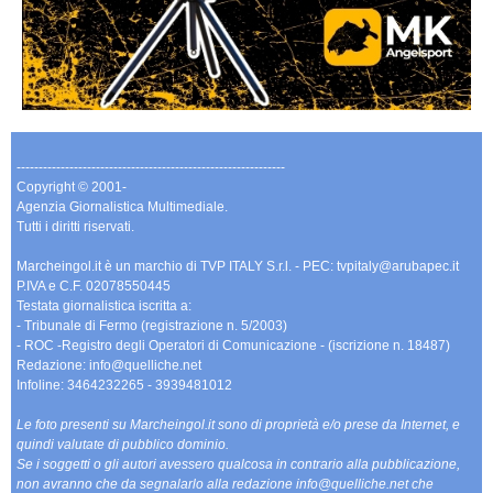
-------------------------------------------------------------
Copyright © 2001-
Agenzia Giornalistica Multimediale.
Tutti i diritti riservati.
Marcheingol.it è un marchio di TVP ITALY S.r.l. - PEC: tvpitaly@arubapec.it
P.IVA e C.F. 02078550445
Testata giornalistica iscritta a:
- Tribunale di Fermo (registrazione n. 5/2003)
- ROC -Registro degli Operatori di Comunicazione - (iscrizione n. 18487)
Redazione: info@quelliche.net
Infoline: 3464232265 - 3939481012
Le foto presenti su Marcheingol.it sono di proprietà e/o prese da Internet, e
quindi valutate di pubblico dominio.
Se i soggetti o gli autori avessero qualcosa in contrario alla pubblicazione,
non avranno che da segnalarlo alla redazione info@quelliche.net che