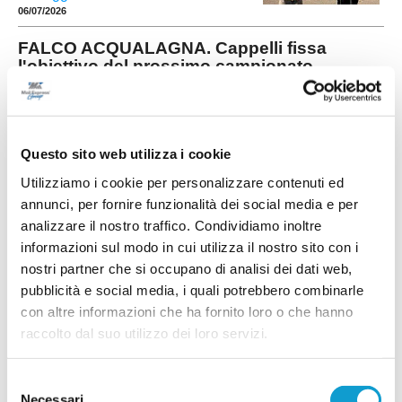
06/07/2026
FALCO ACQUALAGNA. Cappelli fissa
l'obiettivo del prossimo campionato
...
leggi
06/07/2026
Questo sito web utilizza i cookie
Utilizziamo i cookie per personalizzare contenuti ed
annunci, per fornire funzionalità dei social media e per
K-SPORT MONTECCHIO GALLO. Sulla
analizzare il nostro traffico. Condividiamo inoltre
fascia arriva il giovane Valmori
informazioni sul modo in cui utilizza il nostro sito con i
Il K-Sport Montecchio Gallo investe sugli under e ufficializza l'arrivo di
nostri partner che si occupano di analisi dei dati web,
Matteo Valmori, laterale mancino classe 2006 che andrà a rinforzare la
...
leggi
rosa in vista della prossima stagione. Cresciuto nel settore giova
pubblicità e social media, i quali potrebbero combinarle
29/06/2026
con altre informazioni che ha fornito loro o che hanno
raccolto dal suo utilizzo dei loro servizi.
ATLETICO MONDOLFO. Rinnovato il
direttivo: Colonna nuovo presidente
Selezione
Tempo di novità in casa Atletico Mondolfo 1952,
dove l'assemblea annuale dei soci ha rinnovato i
Necessari