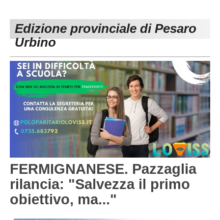
PESARO URBINO
PROMOZIONE
DIRETTA
Edizione provinciale di Pesaro
Carica la tua Rosa
1^ CATEGORIA
Urbino
2^ CATEGORIA
3^ CATEGORIA
GIOVANILI
FERMIGNANESE. Pazzaglia
rilancia: "Salvezza il primo
obiettivo, ma..."