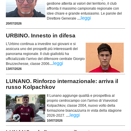
gestione attenta ai valori del territorio, il club
affronta il massimo campionato regionale con
idee chiare e grande entusiasmo. Le parole del
...
leggi
Direttore Generale
20/07/2026
URBINO. Innesto in difesa
L'Urbino continua a investire sui giovani e si
assicura uno dei prospetti più interessanti del
panorama regionale. Il club gialloblù ha
ufficializzato l'arrivo del difensore centrale Giorgio
...
leggi
Bruzzechesse, classe 2006
13/07/2026
LUNANO. Rinforzo internazionale: arriva il
russo Kolpachkov
Il Lunano aggiunge qualità e prospettiva al
proprio centrocampo con l'arrivo di Vsevolod
Kolpachkov, classe 2004, nuovo volto della
formazione biancazzurra in vista della stagione
...
leggi
2026-2027.
10/07/2026