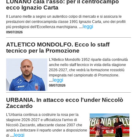
LUNANO cala l'asso: per il centrocampo
ecco Ignazio Carta
Il Lunano mette a segno un autentico colpo di mercato e si assicura le
prestazioni del centrocampista classe 1991 Ignazio Carta, uno dei profili
...
leggi
più prestigiosi dell'Eccellenza marchigiana.
09/07/2026
ATLETICO MONDOLFO. Ecco lo staff
tecnico per la Promozione
L'Atletico Mondolfo 1952 riparte dalla continuità
anche nello staff tecnico in vista della stagione
2026-2027, che vedrà la formazione rossoblù
impegnata nel campionato di Promozione.
...
leggi
08/07/2026
URBANIA. In attacco ecco l'under Niccolò
Zaccardo
L'Urbania continua a costruire la rosa per la
stagione 2026-2027 e ufficializza l'arrivo di
Niccolò Zaccardo, attaccante classe 2007 che
andrà a rinforzare il reparto under a disposizione
...
leggi
di