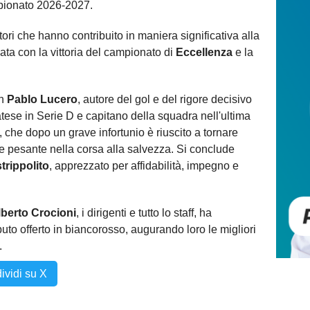
mpionato 2026-2027.
atori che hanno contribuito in maniera significativa alla
ata con la vittoria del campionato di
Eccellenza
e la
on
Pablo Lucero
, autore del gol e del rigore decisivo
tese in Serie D e capitano della squadra nell'ultima
, che dopo un grave infortunio è riuscito a tornare
e pesante nella corsa alla salvezza. Si conclude
rippolito
, apprezzato per affidabilità, impegno e
lberto Crocioni
, i dirigenti e tutto lo staff, ha
ributo offerto in biancorosso, augurando loro le migliori
.
ividi su X