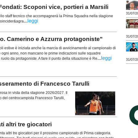
ondati: Scoponi vice, portieri a Marsili
31/07/2
lo staff tecnico che accompagnerà la Prima Squadra nella stagione
...
leggi
coincider&agra
31/07/2
llo. Camerino e Azzurra protagoniste"
i estive è iniziata anche la marcia di avvicinamento al campionato di
ogni anno, non mancano le prime indicazioni sulle squadre
...
leggi
 ruolo da protagoniste. A fare il punto della situazione è Re
31/07/2
sseramento di Francesco Tarulli
osa in vista della stagione 2026/2027. Il
to del centrocampista Francesco Tarulli,
altri tre giocatori
nta altri tre giocatori per il prossimo campionato di Prima categoria.