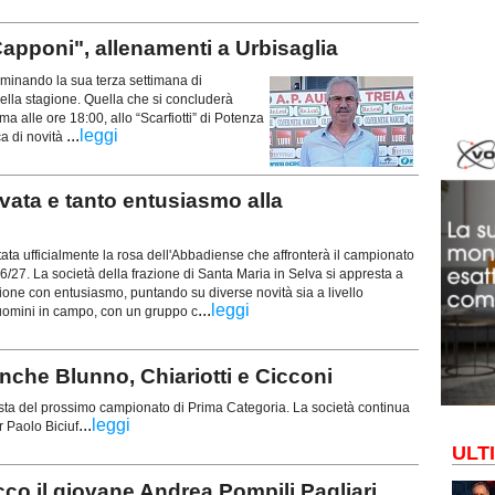
pponi", allenamenti a Urbisaglia
rminando la sua terza settimana di
 della stagione. Quella che si concluderà
alle ore 18:00, allo “Scarfiotti” di Potenza
...
leggi
ca di novità
ata e tanto entusiasmo alla
ata ufficialmente la rosa dell'Abbadiense che affronterà il campionato
6/27. La società della frazione di Santa Maria in Selva si appresta a
one con entusiasmo, puntando su diverse novità sia a livello
...
leggi
 uomini in campo, con un gruppo c
che Blunno, Chiariotti e Cicconi
vista del prossimo campionato di Prima Categoria. La società continua
...
leggi
r Paolo Biciuf
ULT
o il giovane Andrea Pompili Pagliari