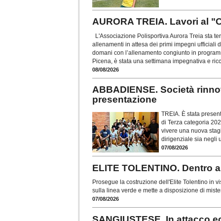
AURORA TREIA. Lavori al "Ca
L'Associazione Polisportiva Aurora Treia sta te
allenamenti in attesa dei primi impegni ufficiali
domani con l’allenamento congiunto in programma 
Picena, è stata una settimana impegnativa e ric
08/08/2026
ABBADIENSE. Società rinnov
presentazione
TREIA. È stata present
di Terza categoria 202
vivere una nuova stagi
dirigenziale sia negli
07/08/2026
ELITE TOLENTINO. Dentro an
Prosegue la costruzione dell'Elite Tolentino in 
sulla linea verde e mette a disposizione di miste
07/08/2026
SANGIUSTESE. In attacco ecc