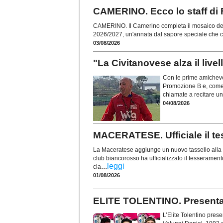
CAMERINO. Ecco lo staff di F
CAMERINO. Il Camerino completa il mosaico del
2026/2027, un'annata dal sapore speciale che 
03/08/2026
"La Civitanovese alza il live
Con le prime amichevol
Promozione B e, come 
chiamate a recitare un
04/08/2026
MACERATESE. Ufficiale il te
La Maceratese aggiunge un nuovo tassello alla r
club biancorosso ha ufficializzato il tesseramen
...
leggi
cla
01/08/2026
ELITE TOLENTINO. Presentati 
L’Elite Tolentino prese