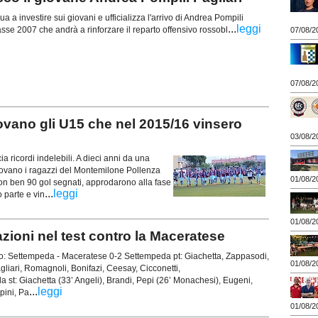
 a investire sui giovani e ufficializza l'arrivo di Andrea Pompili
...
leggi
lasse 2007 che andrà a rinforzare il reparto offensivo rossobl
07/08/2
07/08/2
ano gli U15 che nel 2015/16 vinsero
03/08/2
 ricordi indelebili. A dieci anni da una
itrovano i ragazzi del Montemilone Pollenza
01/08/2
con ben 90 gol segnati, approdarono alla fase
...
leggi
 parte e vin
01/08/2
oni nel test contro la Maceratese
: Settempeda - Maceratese 0-2 Settempeda pt: Giachetta, Zappasodi,
01/08/2
agliari, Romagnoli, Bonifazi, Ceesay, Cicconetti,
st: Giachetta (33’ Angeli), Brandi, Pepi (26’ Monachesi), Eugeni,
...
leggi
pini, Pa
01/08/2