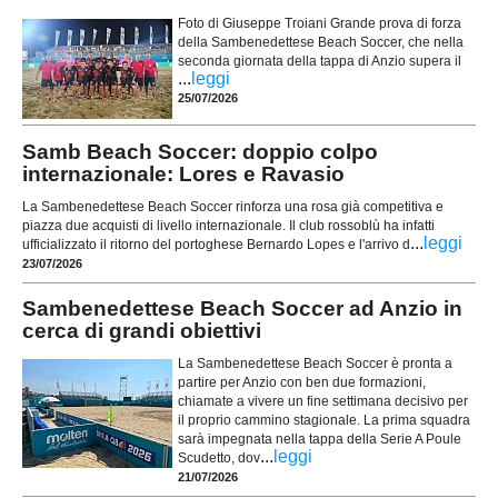
Foto di Giuseppe Troiani Grande prova di forza
della Sambenedettese Beach Soccer, che nella
seconda giornata della tappa di Anzio supera il
...
leggi
25/07/2026
Samb Beach Soccer: doppio colpo
internazionale: Lores e Ravasio
La Sambenedettese Beach Soccer rinforza una rosa già competitiva e
piazza due acquisti di livello internazionale. Il club rossoblù ha infatti
...
leggi
ufficializzato il ritorno del portoghese Bernardo Lopes e l'arrivo d
23/07/2026
Sambenedettese Beach Soccer ad Anzio in
cerca di grandi obiettivi
La Sambenedettese Beach Soccer è pronta a
partire per Anzio con ben due formazioni,
chiamate a vivere un fine settimana decisivo per
il proprio cammino stagionale. La prima squadra
sarà impegnata nella tappa della Serie A Poule
...
leggi
Scudetto, dov
21/07/2026