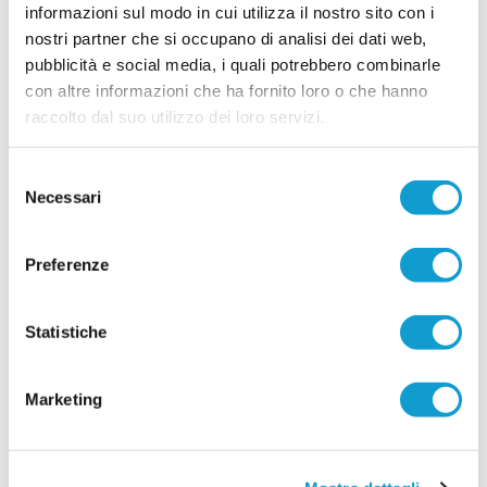
informazioni sul modo in cui utilizza il nostro sito con i
Foto di Giuseppe Troiani La Sambenedettese
Beach Soccer torna sul tetto d’Italia e lo fa nel
nostri partner che si occupano di analisi dei dati web,
...
leggi
modo più bello: battendo il Napoli per
pubblicità e social media, i quali potrebbero combinarle
22/06/2026
con altre informazioni che ha fornito loro o che hanno
raccolto dal suo utilizzo dei loro servizi.
Sambenedettese in finale di Coppa Italia,
battuto il Catania
Selezione
Foto di Giuseppe Troiani La Sambenedettese
Necessari
Beach Soccer vola in finale di Coppa Italia dopo
del
aver superato il We Beach Catania per 5-
consenso
...
leggi
9
20/06/2026
Preferenze
Vai all'edizione provinciale
Statistiche
Marketing