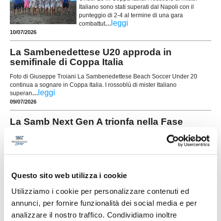
Italiano sono stati superati dal Napoli con il
punteggio di 2-4 al termine di una gara
...
leggi
combattut
10/07/2026
La Sambenedettese U20 approda in
semifinale di Coppa Italia
Foto di Giuseppe Troiani La Sambenedettese Beach Soccer Under 20
continua a sognare in Coppa Italia. I rossoblù di mister Italiano
...
leggi
superan
09/07/2026
La Samb Next Gen A trionfa nella Fase
Regionale della Serie B
...
leggi
29/06/2026
Questo sito web utilizza i cookie
Utilizziamo i cookie per personalizzare contenuti ed
Sambenedettese, la Coppa Italia è tua:
annunci, per fornire funzionalità dei social media e per
battuto Napoli in finale
analizzare il nostro traffico. Condividiamo inoltre