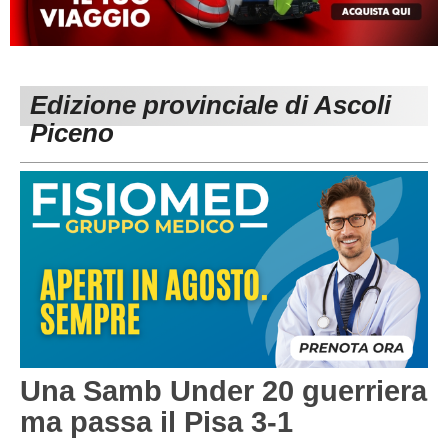
MACERATA
ECCELLENZA
REGIONALI
PESARO URBINO
PROMOZIONE
DIRETTA
Edizione provinciale di Ascoli
Carica la tua Rosa
1^ CATEGORIA
Piceno
2^ CATEGORIA
3^ CATEGORIA
GIOVANILI
Una Samb Under 20 guerriera
ma passa il Pisa 3-1