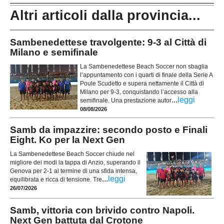
Altri articoli dalla provincia...
Sambenedettese travolgente: 9-3 al Città di
Milano e semifinale
La Sambenedettese Beach Soccer non sbaglia
l’appuntamento con i quarti di finale della Serie A
Poule Scudetto e supera nettamente il Città di
Milano per 9-3, conquistando l’accesso alla
...
leggi
semifinale. Una prestazione autor
08/08/2026
Samb da impazzire: secondo posto e Finali
Eight. Ko per la Next Gen
La Sambenedettese Beach Soccer chiude nel
migliore dei modi la tappa di Anzio, superando il
Genova per 2-1 al termine di una sfida intensa,
...
leggi
equilibrata e ricca di tensione. Tre
26/07/2026
Samb, vittoria con brivido contro Napoli.
Next Gen battuta dal Crotone