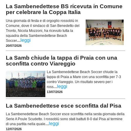
La Sambenedettese BS ricevuta in Comune
per celebrare la Coppa Italia
Una giornata di festa e di orgoglio rossoblù in
Comune, dove il sindaco di San Benedetto del
Tronto, Nicola Mozzoni, ha ricevuto tutta la
squadra della Sambenedettese Beach
...
leggi
Soccer
20/07/2026
La Samb chiude la tappa di Praia con una
sconfitta contro Viareggio
La Sambenedettese Beach Soccer chiude la
tappa di Praia a Mare con una sconfitta per 7-3
contro Viareggio. Un risultato severo per i
...
leggi
ross
13/07/2026
La Sambenedettese esce sconfitta dal Pisa
La Sambenedettese Beach Soccer esce sconfitta nella sesta giornata della
Serie A Poule Scudetto. I rossoblù sono stati battuti 8-0 dal Pisa al termine
...
leggi
di una partita nella quale
12/07/2026