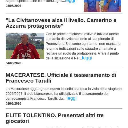
...
leggi
sapore speciale che coincider&agra
03/08/2026
"La Civitanovese alza il livello. Camerino e
Azzurra protagoniste"
Con le prime amichevoli estive è iniziata anche
la marcia di avvicinamento al campionato di
Promozione B e, come ogni anno, non mancano
le prime indicazioni sulle squadre chiamate a
recitare un ruolo da protagoniste. A fare il punto
...
leggi
della situazione è Re
04/08/2026
MACERATESE. Ufficiale il tesseramento di
Francesco Tarulli
La Maceratese aggiunge un nuovo tassello alla rosa in vista della stagione
2026/2027. Il club biancorosso ha ufficializzato il tesseramento del
...
leggi
centrocampista Francesco Tarulli, cla
01/08/2026
ELITE TOLENTINO. Presentati altri tre
giocatori