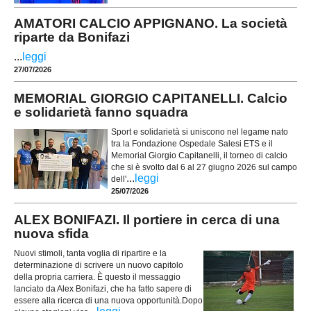
AMATORI CALCIO APPIGNANO. La società
riparte da Bonifazi
...
leggi
27/07/2026
MEMORIAL GIORGIO CAPITANELLI. Calcio
e solidarietà fanno squadra
Sport e solidarietà si uniscono nel legame nato
tra la Fondazione Ospedale Salesi ETS e il
Memorial Giorgio Capitanelli, il torneo di calcio
che si è svolto dal 6 al 27 giugno 2026 sul campo
...
leggi
dell'
25/07/2026
ALEX BONIFAZI. Il portiere in cerca di una
nuova sfida
Nuovi stimoli, tanta voglia di ripartire e la
determinazione di scrivere un nuovo capitolo
della propria carriera. È questo il messaggio
lanciato da Alex Bonifazi, che ha fatto sapere di
essere alla ricerca di una nuova opportunità.Dopo