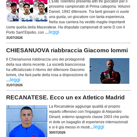
L’Elite Tolentino presenta altri tre giocatori per il
prossimo campionato di Prima categoria. Volunni
Daniel, 1992 difensore. Tra tanti giovani ci vuole
una guida, un giocatore con tanta esperienza.
Nella sua carriera ha vestito maglie importanti
come quella della Maceratese. Ha disputato campionati di serie D con il
...
leggi
Porto Sant’Elpidio, con
31/07/2026
CHIESANUOVA riabbraccia Giacomo Iommi
Il Chiesanuova riabbraccia uno dei protagonisti
della sua storia recente. La società biancorossa
ha ufficializzato il ritorno del difensore Giacomo
Iommi, che farà parte della rosa a disposizione di
...
leggi
31/07/2026
RECANATESE. Ecco un ex Atletico Madrid
La Recanatese aggiunge qualità al proprio
reparto offensivo con l'ingaggio di Alejandro
Ginard, esterno spagnolo classe 2003 che porta
in dote un bagaglio di esperienze internazionali
...
leggi
e si è già messo in mostr
30/07/2026