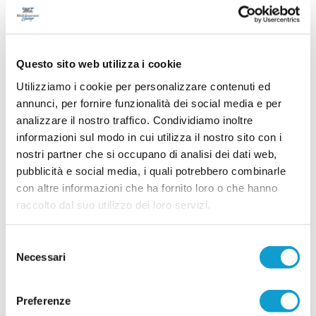
Giornata ricca di annunci in casa Trodica, che
continua a consolidare il proprio progetto in vista
della stagione 2026/2027 intervenendo sia
sull'organizzazione societaria sia sul mercato
...
leggi
della prima squadra.
Questo sito web utilizza i cookie
23/07/2026
Utilizziamo i cookie per personalizzare contenuti ed
AURORA TREIA. Arriva un altro big: ufficiale
annunci, per fornire funzionalità dei social media e per
Luca Senigagliesi
analizzare il nostro traffico. Condividiamo inoltre
L'Associazione Polisportiva Aurora Treia
informazioni sul modo in cui utilizza il nostro sito con i
comunica ufficialmente di aver acquisito le
nostri partner che si occupano di analisi dei dati web,
prestazioni sportive di Luca Senigagliesi per la
...
leggi
stagione 2026/2027.
pubblicità e social media, i quali potrebbero combinarle
23/07/2026
con altre informazioni che ha fornito loro o che hanno
raccolto dal suo utilizzo dei loro servizi.
SETTEMPEDA. Arriva Luca Romagnoli a
completare il pacchetto under
Selezione
La Settempeda completa il pacchetto degli under
Necessari
del
con l'arrivo del classe 2008 Luca Romagnoli.
consenso
L'esterno biancorosso arriva dalla Maceratese,
...
leggi
dove si è messo in evidenza con la for
Preferenze
23/07/2026