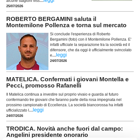
...
leggi
alcune stagioni viss
25/07/2026
ROBERTO BERGAMINI saluta il
Montemilone Pollenza e torna sul mercato
Si conclude l'esperienza di Roberto
Bergamini (foto) con il Montemilone Pollenza. E'
infatti ufficiale la separazione tra la società ed il
difensore, che da oggi è ufficialmente svincolato
...
leggi
e
24/07/2026
MATELICA. Confermati i giovani Montella e
Pecci, promosso Rafanelli
Il Matelica continua a investire sul proprio vivaio e guarda al futuro
confermando tre giovani che faranno parte della rosa impegnata nel
prossimo campionato di Eccellenza. La società biancorossa ha infatti
...
leggi
ufficializzato l
24/07/2026
TRODICA. Novità anche fuori dal campo:
Angelini presidente onorario