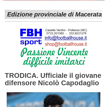
PESARO URBINO
PROMOZIONE
DIRETTA
Edizione provinciale di Macerata
Carica la tua Rosa
1^ CATEGORIA
2^ CATEGORIA
3^ CATEGORIA
GIOVANILI
TRODICA. Ufficiale il giovane
difensore Nicolò Capodaglio