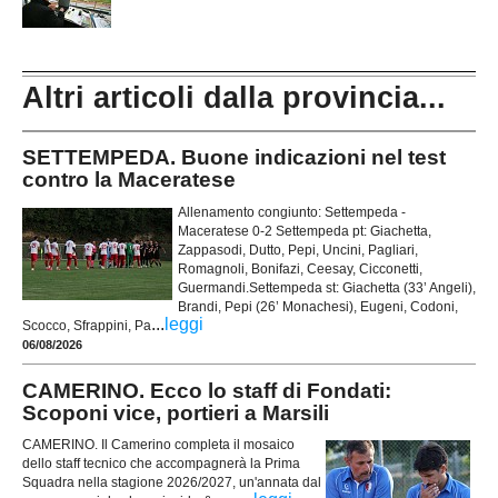
Altri articoli dalla provincia...
SETTEMPEDA. Buone indicazioni nel test
contro la Maceratese
Allenamento congiunto: Settempeda -
Maceratese 0-2 Settempeda pt: Giachetta,
Zappasodi, Dutto, Pepi, Uncini, Pagliari,
Romagnoli, Bonifazi, Ceesay, Cicconetti,
Guermandi.Settempeda st: Giachetta (33’ Angeli),
Brandi, Pepi (26’ Monachesi), Eugeni, Codoni,
...
leggi
Scocco, Sfrappini, Pa
06/08/2026
CAMERINO. Ecco lo staff di Fondati:
Scoponi vice, portieri a Marsili
CAMERINO. Il Camerino completa il mosaico
dello staff tecnico che accompagnerà la Prima
Squadra nella stagione 2026/2027, un'annata dal