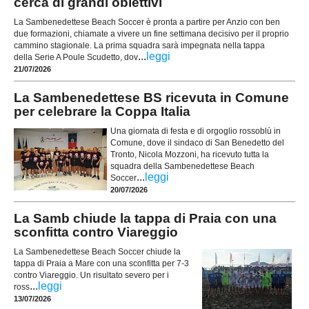
cerca di grandi obiettivi
La Sambenedettese Beach Soccer è pronta a partire per Anzio con ben
due formazioni, chiamate a vivere un fine settimana decisivo per il proprio
cammino stagionale. La prima squadra sarà impegnata nella tappa
...
leggi
della Serie A Poule Scudetto, dov
21/07/2026
La Sambenedettese BS ricevuta in Comune
per celebrare la Coppa Italia
Una giornata di festa e di orgoglio rossoblù in
Comune, dove il sindaco di San Benedetto del
Tronto, Nicola Mozzoni, ha ricevuto tutta la
squadra della Sambenedettese Beach
...
leggi
Soccer
20/07/2026
La Samb chiude la tappa di Praia con una
sconfitta contro Viareggio
La Sambenedettese Beach Soccer chiude la
tappa di Praia a Mare con una sconfitta per 7-3
contro Viareggio. Un risultato severo per i
...
leggi
ross
13/07/2026