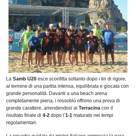
La
Samb U20
esce sconfitta soltanto dopo i tiri di rigore,
al termine di una partita intensa, equilibrata e giocata con
grande personalità. Davanti a una beach arena
completamente piena, i rossoblù offrono una prova di
grande carattere, arrendendosi al
Terracina
con il
risultato finale di
4-2
dopo l’
1-1
maturato nei tempi
regolamentari.
La squadra guidata da mister Italiano approccia la gara