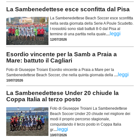
La Sambenedettese esce sconfitta dal Pisa
La Sambenedettese Beach Soccer esce sconfitta
nella sesta giornata della Serie A Poule Scudetto.
I rossoblù sono stati battuti 8-0 dal Pisa al
...
leggi
termine di una partita nella quale
12/07/2026
Esordio vincente per la Samb a Praia a
Mare: battuto il Cagliari
Foto di Giuseppe Troiani Esordio vincente a Praia a Mare per la
...
leggi
Sambenedettese Beach Soccer, che nella quinta giornata della
10/07/2026
La Sambenedettese Under 20 chiude la
Coppa Italia al terzo posto
Foto di Giuseppe Troiani La Sambenedettese
Beach Soccer Under 20 chiude nel migliore dei
modi il proprio percorso stagionale,
conquistando il terzo posto in Coppa Italia
...
leggi
gr
10/07/2026