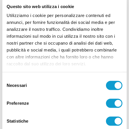
Questo sito web utilizza i cookie
Sambenedettese, la Coppa Italia è tua:
battuto Napoli in finale
Utilizziamo i cookie per personalizzare contenuti ed
annunci, per fornire funzionalità dei social media e per
Foto di Giuseppe Troiani La Sambenedettese
analizzare il nostro traffico. Condividiamo inoltre
Beach Soccer torna sul tetto d’Italia e lo fa nel
...
leggi
modo più bello: battendo il Napoli per
informazioni sul modo in cui utilizza il nostro sito con i
22/06/2026
nostri partner che si occupano di analisi dei dati web,
pubblicità e social media, i quali potrebbero combinarle
Sambenedettese in finale di Coppa Italia,
con altre informazioni che ha fornito loro o che hanno
battuto il Catania
raccolto dal suo utilizzo dei loro servizi.
Foto di Giuseppe Troiani La Sambenedettese
Beach Soccer vola in finale di Coppa Italia dopo
aver superato il We Beach Catania per 5-
Selezione
...
leggi
9
Necessari
del
20/06/2026
consenso
Sambenedettese da urlo: supera Viareggio e
Preferenze
vola in semifinale di Coppa
La Sambenedettese Beach Soccer vola in
semifinale di Coppa Italia al termine di una
Statistiche
partita semplicemente spettacolare, battendo il