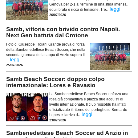
Genova per 2-1 al termine di una sfida intensa,
...
leggi
equilibrata e ricca di tensione. Tre
26/07/2026
Samb, vittoria con brivido contro Napoli.
Next Gen battuta dal Crotone
Foto di Giuseppe Troiani Grande prova di forza
della Sambenedettese Beach Soccer, che nella
seconda giornata della tappa di Anzio supera il
...
leggi
25/07/2026
Samb Beach Soccer: doppio colpo
internazionale: Lores e Ravasio
La Sambenedettese Beach Soccer rinforza una
rosa già competitiva e piazza due acquisti di
livello internazionale. Il club rossoblù ha infatti
ufficializzato il ritorno del portoghese Bernardo
...
leggi
Lopes e l'arrivo d
23/07/2026
Sambenedettese Beach Soccer ad Anzio in