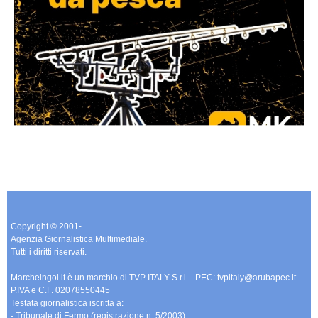
-------------------------------------------------------------
Copyright © 2001-
Agenzia Giornalistica Multimediale.
Tutti i diritti riservati.
Marcheingol.it è un marchio di TVP ITALY S.r.l. - PEC: tvpitaly@arubapec.it
P.IVA e C.F. 02078550445
Testata giornalistica iscritta a:
- Tribunale di Fermo (registrazione n. 5/2003)