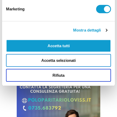
...
leggi
Viareggio con il punteggio di
19/06/2026
Marketing
Vai all'edizione provinciale
Mostra dettagli
Accetta tutti
Accetta selezionati
Rifiuta