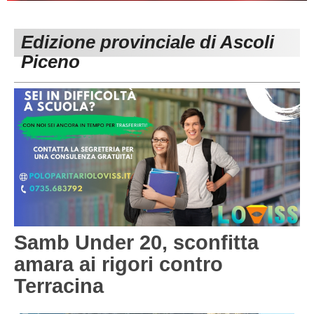
PESARO URBINO
PROMOZIONE
DIRETTA
Edizione provinciale di Ascoli
Carica la tua Rosa
1^ CATEGORIA
Piceno
2^ CATEGORIA
3^ CATEGORIA
GIOVANILI
Samb Under 20, sconfitta
amara ai rigori contro
Terracina