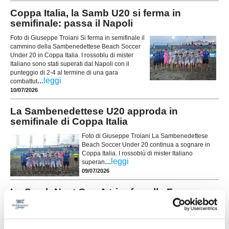
Coppa Italia, la Samb U20 si ferma in
semifinale: passa il Napoli
Foto di Giuseppe Troiani Si ferma in semifinale il
cammino della Sambenedettese Beach Soccer
Under 20 in Coppa Italia. I rossoblu di mister
Italiano sono stati superati dal Napoli con il
punteggio di 2-4 al termine di una gara
...
leggi
combattut
10/07/2026
La Sambenedettese U20 approda in
semifinale di Coppa Italia
Foto di Giuseppe Troiani La Sambenedettese
Beach Soccer Under 20 continua a sognare in
Coppa Italia. I rossoblù di mister Italiano
...
leggi
superan
09/07/2026
La Samb Next Gen A trionfa nella Fase
Regionale della Serie B
...
leggi
29/06/2026