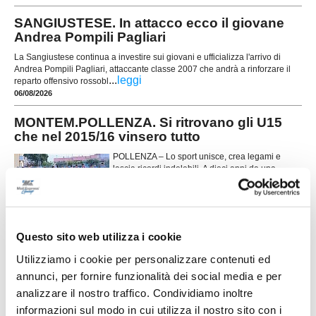
SANGIUSTESE. In attacco ecco il giovane
Andrea Pompili Pagliari
La Sangiustese continua a investire sui giovani e ufficializza l'arrivo di
Andrea Pompili Pagliari, attaccante classe 2007 che andrà a rinforzare il
...
leggi
reparto offensivo rossobl
06/08/2026
MONTEM.POLLENZA. Si ritrovano gli U15
che nel 2015/16 vinsero tutto
POLLENZA – Lo sport unisce, crea legami e
lascia ricordi indelebili. A dieci anni da una
storica stagione calcistica, quella 2015/16, si
ritrovano i ragazzi del Montemilone Pollenza che,
dopo aver vinto il campionato provinciale con
ben 90 gol segnati, approdarono alla fase regionale a gironi. Nella stessa
...
leggi
stagione presero parte e vin
Questo sito web utilizza i cookie
06/08/2026
Utilizziamo i cookie per personalizzare contenuti ed
SETTEMPEDA. Buone indicazioni nel test
annunci, per fornire funzionalità dei social media e per
contro la Maceratese
analizzare il nostro traffico. Condividiamo inoltre
Allenamento congiunto: Settempeda - Maceratese
informazioni sul modo in cui utilizza il nostro sito con i