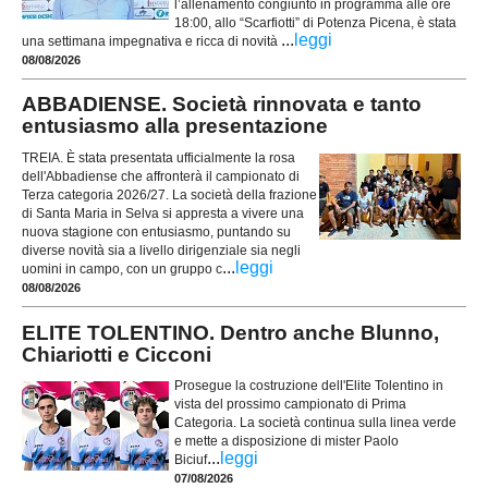
l’allenamento congiunto in programma alle ore
18:00, allo “Scarfiotti” di Potenza Picena, è stata
...
leggi
una settimana impegnativa e ricca di novità
08/08/2026
ABBADIENSE. Società rinnovata e tanto
entusiasmo alla presentazione
TREIA. È stata presentata ufficialmente la rosa
dell'Abbadiense che affronterà il campionato di
Terza categoria 2026/27. La società della frazione
di Santa Maria in Selva si appresta a vivere una
nuova stagione con entusiasmo, puntando su
diverse novità sia a livello dirigenziale sia negli
...
leggi
uomini in campo, con un gruppo c
08/08/2026
ELITE TOLENTINO. Dentro anche Blunno,
Chiariotti e Cicconi
Prosegue la costruzione dell'Elite Tolentino in
vista del prossimo campionato di Prima
Categoria. La società continua sulla linea verde
e mette a disposizione di mister Paolo
...
leggi
Biciuf
07/08/2026