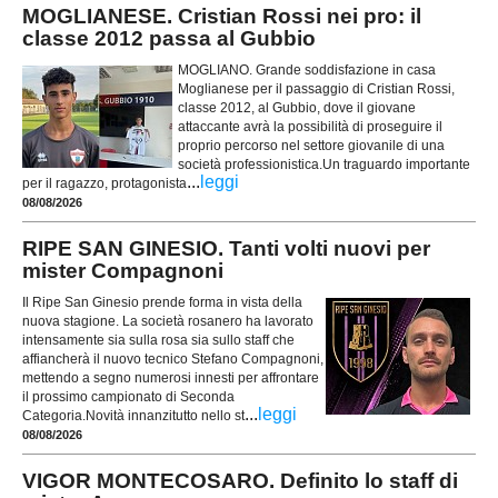
MOGLIANESE. Cristian Rossi nei pro: il
classe 2012 passa al Gubbio
MOGLIANO. Grande soddisfazione in casa
Moglianese per il passaggio di Cristian Rossi,
classe 2012, al Gubbio, dove il giovane
attaccante avrà la possibilità di proseguire il
proprio percorso nel settore giovanile di una
società professionistica.Un traguardo importante
...
leggi
per il ragazzo, protagonista
08/08/2026
RIPE SAN GINESIO. Tanti volti nuovi per
mister Compagnoni
Il Ripe San Ginesio prende forma in vista della
nuova stagione. La società rosanero ha lavorato
intensamente sia sulla rosa sia sullo staff che
affiancherà il nuovo tecnico Stefano Compagnoni,
mettendo a segno numerosi innesti per affrontare
il prossimo campionato di Seconda
...
leggi
Categoria.Novità innanzitutto nello st
08/08/2026
VIGOR MONTECOSARO. Definito lo staff di