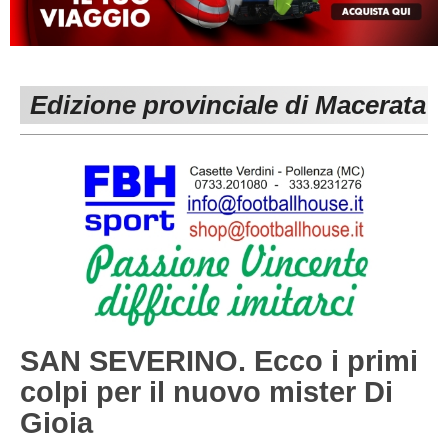
MACERATA
ECCELLENZA
REGIONALI
PESARO URBINO
PROMOZIONE
DIRETTA
Edizione provinciale di Macerata
Carica la tua Rosa
1^ CATEGORIA
2^ CATEGORIA
3^ CATEGORIA
GIOVANILI
SAN SEVERINO. Ecco i primi
colpi per il nuovo mister Di
Gioia