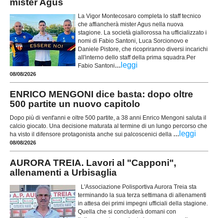
mister Agus
La Vigor Montecosaro completa lo staff tecnico
che affiancherà mister Agus nella nuova
stagione. La società giallorossa ha ufficializzato i
nomi di Fabio Santoni, Luca Sorcionovo e
Daniele Pistore, che ricopriranno diversi incarichi
all'interno dello staff della prima squadra.Per
...
leggi
Fabio Santoni
08/08/2026
ENRICO MENGONI dice basta: dopo oltre
500 partite un nuovo capitolo
Dopo più di vent'anni e oltre 500 partite, a 38 anni Enrico Mengoni saluta il
calcio giocato. Una decisione maturata al termine di un lungo percorso che
...
leggi
ha visto il difensore protagonista anche sui palcoscenici della
08/08/2026
AURORA TREIA. Lavori al "Capponi",
allenamenti a Urbisaglia
L'Associazione Polisportiva Aurora Treia sta
terminando la sua terza settimana di allenamenti
in attesa dei primi impegni ufficiali della stagione.
Quella che si concluderà domani con