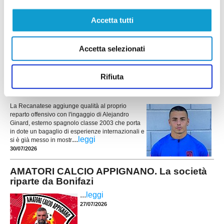
CHIESANUOVA riabbraccia Giacomo Iommi
Accetta tutti
Il Chiesanuova riabbraccia uno dei protagonisti
della sua storia recente. La società biancorossa
ha ufficializzato il ritorno del difensore Giacomo
Accetta selezionati
Iommi, che farà parte della rosa a disposizione di
...
leggi
31/07/2026
Rifiuta
RECANATESE. Ecco un ex Atletico Madrid
La Recanatese aggiunge qualità al proprio
reparto offensivo con l'ingaggio di Alejandro
Ginard, esterno spagnolo classe 2003 che porta
in dote un bagaglio di esperienze internazionali e
...
leggi
si è già messo in mostr
30/07/2026
AMATORI CALCIO APPIGNANO. La società
riparte da Bonifazi
...
leggi
27/07/2026