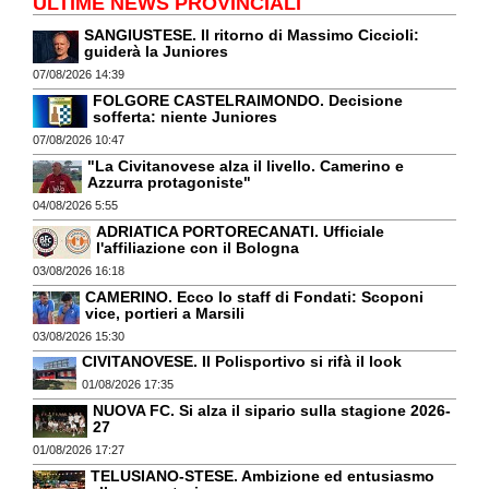
ULTIME NEWS PROVINCIALI
SANGIUSTESE. Il ritorno di Massimo Ciccioli:
guiderà la Juniores
07/08/2026 14:39
FOLGORE CASTELRAIMONDO. Decisione
sofferta: niente Juniores
07/08/2026 10:47
"La Civitanovese alza il livello. Camerino e
Azzurra protagoniste"
04/08/2026 5:55
ADRIATICA PORTORECANATI. Ufficiale
l'affiliazione con il Bologna
03/08/2026 16:18
CAMERINO. Ecco lo staff di Fondati: Scoponi
vice, portieri a Marsili
03/08/2026 15:30
CIVITANOVESE. Il Polisportivo si rifà il look
01/08/2026 17:35
NUOVA FC. Si alza il sipario sulla stagione 2026-
27
01/08/2026 17:27
TELUSIANO-STESE. Ambizione ed entusiasmo