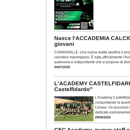
Nasce l'ACCADEMIA CALCIO
giovani
CHIARAVALLE. Una nuova realtà sportiva è pron
calcistico marchigiano. È nata ufficialmente l'A
autonoma e indipendente che si propone di diven
04/07/2026
L'ACADEMY CASTELFIDARDO t
Castelfidardo"
L'Academy Castelfidard
conquistando la quarta
Cerasa. Un successo che
dedicato esclusivament
29/06/2026
CFC Academy, nuovo staff e 