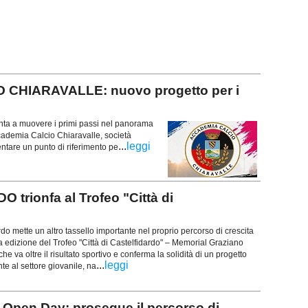
 CHIARAVALLE: nuovo progetto per i
ta a muovere i primi passi nel panorama
ccademia Calcio Chiaravalle, società
...
leggi
tare un punto di riferimento pe
rionfa al Trofeo "Città di
o mette un altro tassello importante nel proprio percorso di crescita
 edizione del Trofeo "Città di Castelfidardo" – Memorial Graziano
 va oltre il risultato sportivo e conferma la solidità di un progetto
...
leggi
e al settore giovanile, na
Open Day: prosegue il percorso di