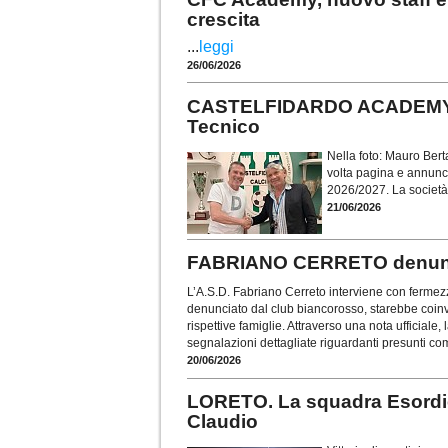
crescita
...
leggi
26/06/2026
CASTELFIDARDO ACADEMY. Ma
Tecnico
Nella foto: Mauro Bert
volta pagina e annunci
2026/2027. La società 
21/06/2026
FABRIANO CERRETO denuncia:
L’A.S.D. Fabriano Cerreto interviene con ferme
denunciato dal club biancorosso, starebbe coinvo
rispettive famiglie. Attraverso una nota ufficiale,
segnalazioni dettagliate riguardanti presunti co
20/06/2026
LORETO. La squadra Esordien
Claudio