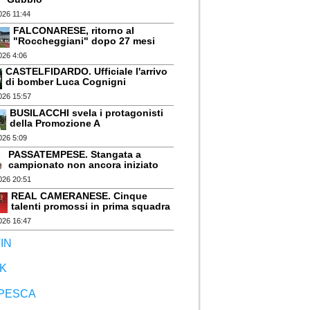
026 11:44
FALCONARESE, ritorno al
"Roccheggiani" dopo 27 mesi
026 4:06
CASTELFIDARDO. Ufficiale l'arrivo
di bomber Luca Cognigni
026 15:57
BUSILACCHI svela i protagonisti
della Promozione A
026 5:09
PASSATEMPESE. Stangata a
campionato non ancora iniziato
026 20:51
REAL CAMERANESE. Cinque
talenti promossi in prima squadra
026 16:47