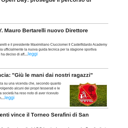
uro Bertarelli nuovo Direttore
arelli e il presidente Maximiliano Ciucciomei Il Castelfidardo Academy
a ufficialmente la nuova guida tecnica per la stagione sportiva
...
leggi
ha deciso di aff
 "Giù le mani dai nostri ragazzi"
zza su una vicenda che, secondo quanto
lgendo alcuni dei propri tesserati e le
 la società ha reso noto di aver ricevuto
...
leggi
m
ti vince il Torneo Serafini di San