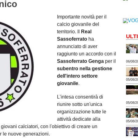
unico
Importante novità per il
calcio giovanile del
territorio. Il
Real
ULT
Sassoferrato
ha
annunciato di aver
raggiunto un accordo con il
Sassoferrato Genga
per il
06/08/2
subentro nella gestione
dell'intero settore
05/08/2
giovanile
.
L'intesa consentirà di
05/08/2
riunire sotto un'unica
organizzazione tutte le
attività dedicate alla
05/08/2
iovani calciatori, con l'obiettivo di creare un
er le nuove generazioni.