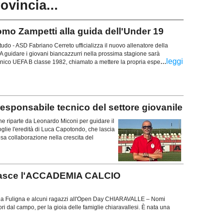
rovincia...
 Zampetti alla guida dell'Under 19
tudo - ASD Fabriano Cerreto ufficializza il nuovo allenatore della
 guidare i giovani biancazzurri nella prossima stagione sarà
...
leggi
nico UEFA B classe 1982, chiamato a mettere la propria espe
sponsabile tecnico del settore giovanile
e riparte da Leonardo Miconi per guidare il
oglie l'eredità di Luca Capotondo, che lascia
osa collaborazione nella crescita del
o: nasce l'ACCADEMIA CALCIO
cola Fuligna e alcuni ragazzi all'Open Day CHIARAVALLE – Nomi
ori dal campo, per la gioia delle famiglie chiaravallesi. È nata una