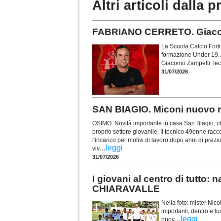
Altri articoli dalla p
FABRIANO CERRETO. Giacomo
La Scuola Calcio Forti
formazione Under 19. A
Giacomo Zampetti, tec
31/07/2026
SAN BIAGIO. Miconi nuovo re
OSIMO. Novità importante in casa San Biagio, ch
proprio settore giovanile. Il tecnico 49enne racc
l'incarico per motivi di lavoro dopo anni di prezi
...
leggi
viv
31/07/2026
I giovani al centro di tutt
CHIARAVALLE
Nella foto: mister Ni
importanti, dentro e fu
...
leggi
nuov