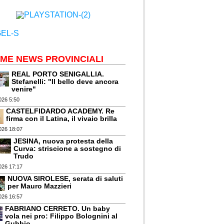
IME NEWS PROVINCIALI
REAL PORTO SENIGALLIA.
Stefanelli: "Il bello deve ancora
venire"
026 5:50
CASTELFIDARDO ACADEMY. Re
firma con il Latina, il vivaio brilla
026 18:07
JESINA, nuova protesta della
Curva: striscione a sostegno di
Trudo
026 17:17
NUOVA SIROLESE, serata di saluti
per Mauro Mazzieri
026 16:57
FABRIANO CERRETO. Un baby
vola nei pro: Filippo Bolognini al
Gubbio