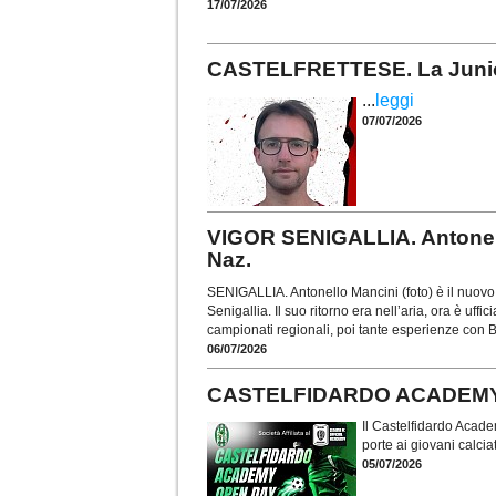
17/07/2026
CASTELFRETTESE. La Juniore
...
leggi
07/07/2026
VIGOR SENIGALLIA. Antonell
Naz.
SENIGALLIA. Antonello Mancini (foto) è il nuovo
Senigallia. Il suo ritorno era nell’aria, ora è uf
campionati regionali, poi tante esperienze con 
06/07/2026
CASTELFIDARDO ACADEMY. Al 
Il Castelfidardo Acade
porte ai giovani calciat
05/07/2026