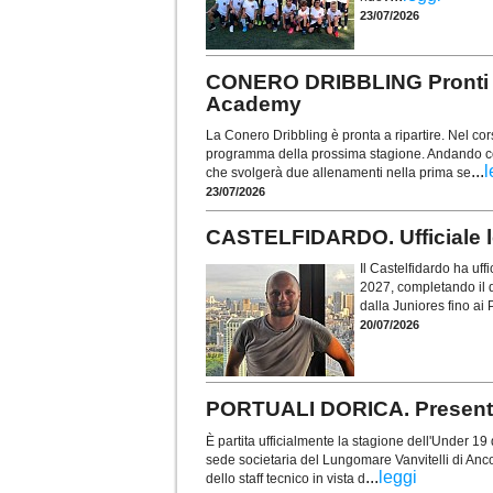
23/07/2026
CONERO DRIBBLING Pronti a r
Academy
La Conero Dribbling è pronta a ripartire. Nel corso
programma della prossima stagione. Andando con
...
l
che svolgerà due allenamenti nella prima se
23/07/2026
CASTELFIDARDO. Ufficiale lo
Il Castelfidardo ha uff
2027, completando il 
dalla Juniores fino ai 
20/07/2026
PORTUALI DORICA. Presentat
È partita ufficialmente la stagione dell'Under 19 d
sede societaria del Lungomare Vanvitelli di Anc
...
leggi
dello staff tecnico in vista d