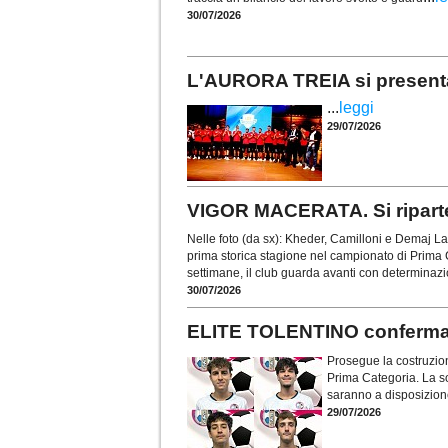
30/07/2026
L'AURORA TREIA si presenta
...
leggi
29/07/2026
VIGOR MACERATA. Si riparte 
Nelle foto (da sx): Kheder, Camilloni e Demaj La
prima storica stagione nel campionato di Prima C
settimane, il club guarda avanti con determinaz
30/07/2026
ELITE TOLENTINO conferma la
Prosegue la costruzion
Prima Categoria. La so
saranno a disposizion
29/07/2026