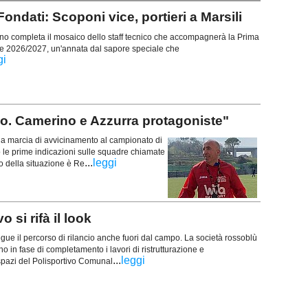
ondati: Scoponi vice, portieri a Marsili
 completa il mosaico dello staff tecnico che accompagnerà la Prima
e 2026/2027, un'annata dal sapore speciale che
gi
llo. Camerino e Azzurra protagoniste"
 la marcia di avvicinamento al campionato di
e prime indicazioni sulle squadre chiamate
...
leggi
to della situazione è Re
 si rifà il look
ue il percorso di rilancio anche fuori dal campo. La società rossoblù
 in fase di completamento i lavori di ristrutturazione e
...
leggi
 spazi del Polisportivo Comunal