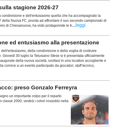
 sulla stagione 2026-27
lla condivisione e dell'entusiasmo quella che ha accompagnato la
7 della Nuova FC, pronta ad affrontare il suo secondo campionato di
...
leggi
orio di Chiesanuova, ha visto protagoniste le tr
e ed entusiasmo alla presentazione
 dell'entusiasmo, della condivisione e della voglia di costruire
. Giovedì 30 luglio la Telusiano-Stese si è presentata ufficialmente
naugurale della nuova società, svoltasi in una location accogliente e
 da cornice a un evento partecipato da giocatori, staff tecnico,
cco: preso Gonzalo Ferreyra
no un importante colpo per il reparto
 classe 2000, vestirà i colori rossoblù nella