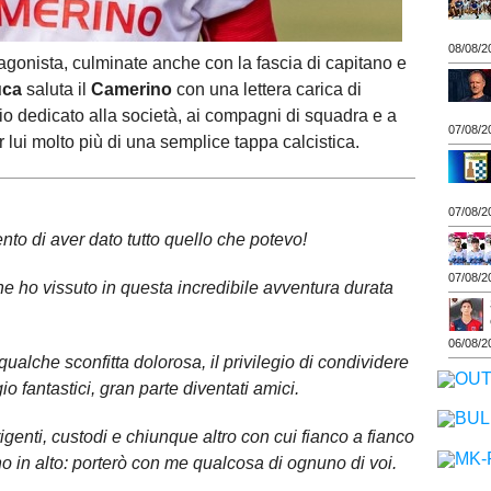
08/08/2
agonista, culminate anche con la fascia di capitano e
uca
saluta il
Camerino
con una lettera carica di
 dedicato alla società, ai compagni di squadra e a
07/08/2
er lui molto più di una semplice tappa calcistica.
07/08/2
to di aver dato tutto quello che potevo!
07/08/2
e ho vissuto in questa incredibile avventura durata
06/08/2
, qualche sconfitta dolorosa, il privilegio di condividere
o fantastici, gran parte diventati amici.
dirigenti, custodi e chiunque altro con cui fianco a fianco
o in alto: porterò con me qualcosa di ognuno di voi.