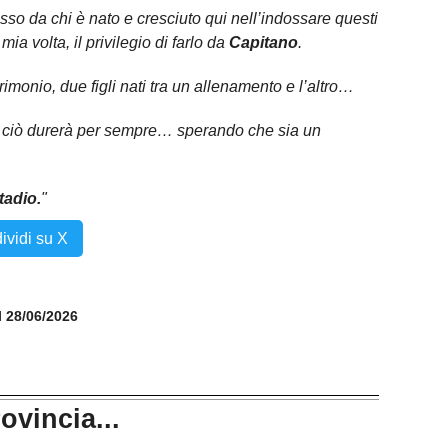
esso da chi è nato e cresciuto qui nell’indossare questi
ia volta, il privilegio di farlo da
Capitano
.
imonio, due figli nati tra un allenamento e l’altro…
tto ciò durerà per sempre… sperando che sia un
tadio.
"
ividi su X
il 28/06/2026
rovincia...