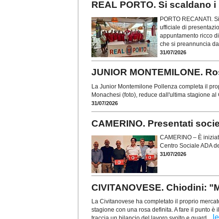
REAL PORTO. Si scaldano i m
PORTO RECANATI. Si è 
ufficiale di presentaz
appuntamento ricco di 
che si preannuncia da
31/07/2026
JUNIOR MONTEMILONE. Rosa
La Junior Montemilone Pollenza completa il prop
Monachesi (foto), reduce dall'ultima stagione a
31/07/2026
CAMERINO. Presentati società,
CAMERINO – È iniziato 
Centro Sociale ADA del
31/07/2026
CIVITANOVESE. Chiodini: "M
La Civitanovese ha completato il proprio mercato
stagione con una rosa definita. A fare il punto è 
...
l
traccia un bilancio del lavoro svolto e guard