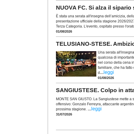
NUOVA FC. Si alza il sipario
È stata una serata all'insegna dell’amicizia, de
presentazione ufficiale della stagione 2026/202
Terza Categoria. L'evento, ospitato presso l'orat
01/08/2026
TELUSIANO-STESE. Ambizion
Una serata all'insegna
qualcosa di importante
nel corso della cena i
familiare, che ha fatto
...
leggi
d
01/08/2026
SANGIUSTESE. Colpo in atta
MONTE SAN GIUSTO. La Sangiustese mette a seg
offensivo: Gonzalo Ferreyra, attaccante argentino
...
leggi
prossima stagione.
31/07/2026