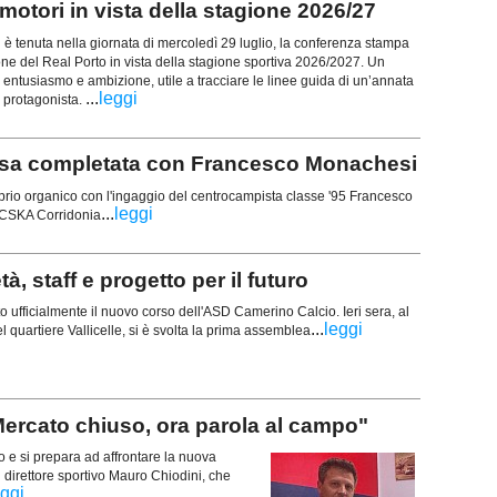
otori in vista della stagione 2026/27
tenuta nella giornata di mercoledì 29 luglio, la conferenza stampa
ione del Real Porto in vista della stagione sportiva 2026/2027. Un
entusiasmo e ambizione, utile a tracciare le linee guida di un’annata
...
leggi
 protagonista.
 completata con Francesco Monachesi
rio organico con l'ingaggio del centrocampista classe '95 Francesco
...
leggi
l CSKA Corridonia
 staff e progetto per il futuro
ufficialmente il nuovo corso dell'ASD Camerino Calcio. Ieri sera, al
...
leggi
 quartiere Vallicelle, si è svolta la prima assemblea
ercato chiuso, ora parola al campo"
 e si prepara ad affrontare la nuova
il direttore sportivo Mauro Chiodini, che
eggi