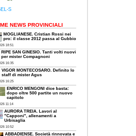
IME NEWS PROVINCIALI
MOGLIANESE. Cristian Rossi nei
pro: il classe 2012 passa al Gubbio
026 18:51
RIPE SAN GINESIO. Tanti volti nuovi
per mister Compagnoni
026 16:35
VIGOR MONTECOSARO. Definito lo
staff di mister Agus
026 16:25
ENRICO MENGONI dice basta:
dopo oltre 500 partite un nuovo
capitolo
026 11:14
AURORA TREIA. Lavori al
"Capponi", allenamenti a
Urbisaglia
026 10:52
ABBADIENSE. Società rinnovata e