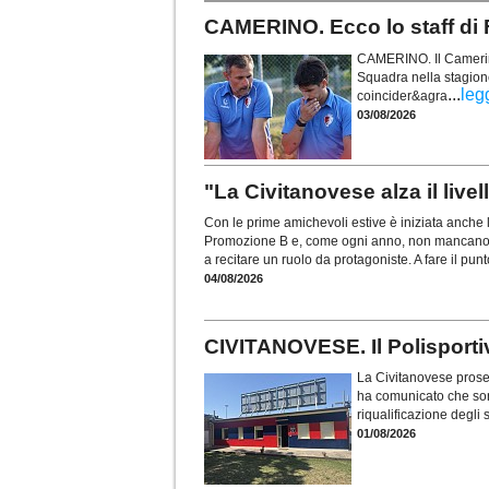
CAMERINO. Ecco lo staff di F
CAMERINO. Il Camerino
Squadra nella stagion
...
leg
coincider&agra
03/08/2026
"La Civitanovese alza il live
Con le prime amichevoli estive è iniziata anche
Promozione B e, come ogni anno, non mancano l
a recitare un ruolo da protagoniste. A fare il pun
04/08/2026
CIVITANOVESE. Il Polisportivo
La Civitanovese proseg
ha comunicato che sono
riqualificazione degli
01/08/2026