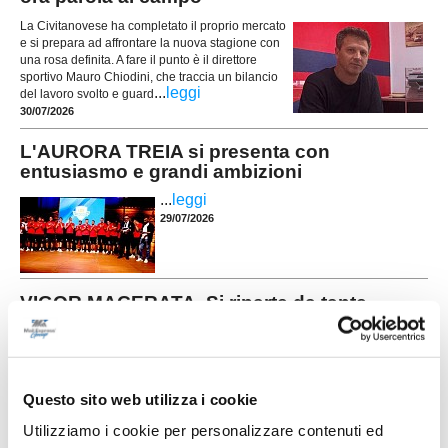
La Civitanovese ha completato il proprio mercato
e si prepara ad affrontare la nuova stagione con
una rosa definita. A fare il punto è il direttore
sportivo Mauro Chiodini, che traccia un bilancio
...
leggi
del lavoro svolto e guard
30/07/2026
L'AURORA TREIA si presenta con
entusiasmo e grandi ambizioni
...
leggi
29/07/2026
VIGOR MACERATA. Si riparte da tante
riconferme e tre volti nuovi
Nelle foto (da sx): Kheder, Camilloni e Demaj La Vigor Macerata è pronta a
voltare pagina e a prepararsi alla sua prima storica stagione nel
campionato di Prima Categoria. Dopo il grave lutto che ha colpito la società
Questo sito web utilizza i cookie
nelle scorse settimane, il club guarda avanti con determinazione, senza
...
leggi
dimenticare chi continuerà a rapp
Utilizziamo i cookie per personalizzare contenuti ed
30/07/2026