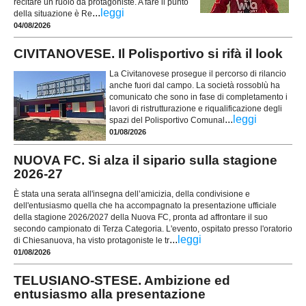
recitare un ruolo da protagoniste. A fare il punto
...
leggi
della situazione è Re
04/08/2026
CIVITANOVESE. Il Polisportivo si rifà il look
La Civitanovese prosegue il percorso di rilancio
anche fuori dal campo. La società rossoblù ha
comunicato che sono in fase di completamento i
lavori di ristrutturazione e riqualificazione degli
...
leggi
spazi del Polisportivo Comunal
01/08/2026
NUOVA FC. Si alza il sipario sulla stagione
2026-27
È stata una serata all'insegna dell’amicizia, della condivisione e
dell'entusiasmo quella che ha accompagnato la presentazione ufficiale
della stagione 2026/2027 della Nuova FC, pronta ad affrontare il suo
secondo campionato di Terza Categoria. L'evento, ospitato presso l'oratorio
...
leggi
di Chiesanuova, ha visto protagoniste le tr
01/08/2026
TELUSIANO-STESE. Ambizione ed
entusiasmo alla presentazione