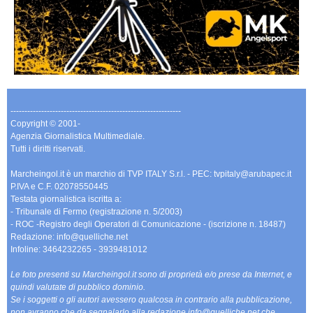
-------------------------------------------------------------
Copyright © 2001-
Agenzia Giornalistica Multimediale.
Tutti i diritti riservati.
Marcheingol.it è un marchio di TVP ITALY S.r.l. - PEC: tvpitaly@arubapec.it
P.IVA e C.F. 02078550445
Testata giornalistica iscritta a:
- Tribunale di Fermo (registrazione n. 5/2003)
- ROC -Registro degli Operatori di Comunicazione - (iscrizione n. 18487)
Redazione: info@quelliche.net
Infoline: 3464232265 - 3939481012
Le foto presenti su Marcheingol.it sono di proprietà e/o prese da Internet, e
quindi valutate di pubblico dominio.
Se i soggetti o gli autori avessero qualcosa in contrario alla pubblicazione,
non avranno che da segnalarlo alla redazione info@quelliche.net che