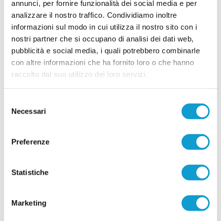
annunci, per fornire funzionalità dei social media e per
ELITE TOLENTINO conferma la linea verde:
analizzare il nostro traffico. Condividiamo inoltre
ecco altri quattro giovani
informazioni sul modo in cui utilizza il nostro sito con i
nostri partner che si occupano di analisi dei dati web,
Prosegue la costruzione della rosa dell'Elite
Tolentino in vista del prossimo campionato di
pubblicità e social media, i quali potrebbero combinarle
Prima Categoria. La società conferma la linea
con altre informazioni che ha fornito loro o che hanno
verde e presenta altri quattro giocatori che
...
leggi
saranno a disposizione di
raccolto dal suo utilizzo dei loro servizi.
29/07/2026
Selezione
UNION PICENA, mercato giovane e
Necessari
del
ambizioso: le novità
consenso
POTENZA PICENA. La Union Picena continua a
costruire con decisione la rosa che affronterà la
Preferenze
stagione 2026/2027, puntando su un mix di
giovani talenti, giocatori già pronti per la categoria
e figure di esperienza nell'area tecnica. Il club di
Potenza Picena ha ufficializzato una serie di
Statistiche
innesti che confermano la volontà di dare
...
leggi
contin
29/07/2026
Marketing
LORESE. Prende forma la nuova squadra di