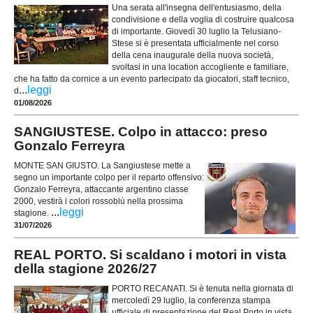
Una serata all'insegna dell'entusiasmo, della
condivisione e della voglia di costruire qualcosa
di importante. Giovedì 30 luglio la Telusiano-
Stese si è presentata ufficialmente nel corso
della cena inaugurale della nuova società,
svoltasi in una location accogliente e familiare,
che ha fatto da cornice a un evento partecipato da giocatori, staff tecnico,
...
leggi
d
01/08/2026
SANGIUSTESE. Colpo in attacco: preso
Gonzalo Ferreyra
MONTE SAN GIUSTO. La Sangiustese mette a
segno un importante colpo per il reparto offensivo:
Gonzalo Ferreyra, attaccante argentino classe
2000, vestirà i colori rossoblù nella prossima
...
leggi
stagione.
31/07/2026
REAL PORTO. Si scaldano i motori in vista
della stagione 2026/27
PORTO RECANATI. Si è tenuta nella giornata di
mercoledì 29 luglio, la conferenza stampa
ufficiale di presentazione del Real Porto in vista