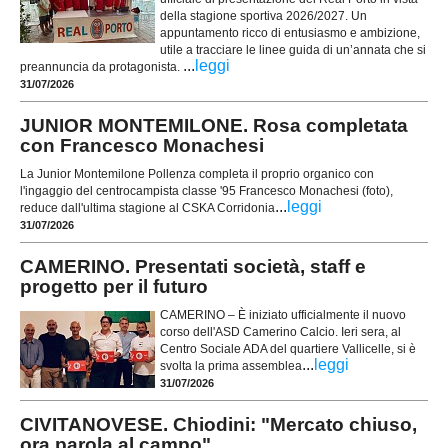
della stagione sportiva 2026/2027. Un
appuntamento ricco di entusiasmo e ambizione,
utile a tracciare le linee guida di un’annata che si
...
leggi
preannuncia da protagonista.
31/07/2026
JUNIOR MONTEMILONE. Rosa completata
con Francesco Monachesi
La Junior Montemilone Pollenza completa il proprio organico con
l'ingaggio del centrocampista classe '95 Francesco Monachesi (foto),
...
leggi
reduce dall'ultima stagione al CSKA Corridonia
31/07/2026
CAMERINO. Presentati società, staff e
progetto per il futuro
CAMERINO – È iniziato ufficialmente il nuovo
corso dell'ASD Camerino Calcio. Ieri sera, al
Centro Sociale ADA del quartiere Vallicelle, si è
...
leggi
svolta la prima assemblea
31/07/2026
CIVITANOVESE. Chiodini: "Mercato chiuso,
ora parola al campo"