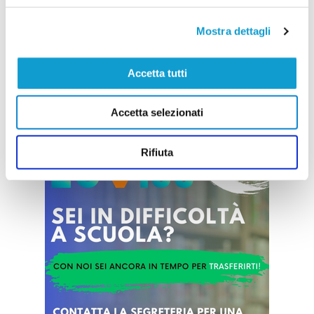
mister Malatesta
...
leggi
Mostra dettagli
28/07/2026
Accetta tutti
Accetta selezionati
Vai all'edizione provinciale
Rifiuta