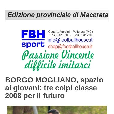
PESARO URBINO
PROMOZIONE
DIRETTA
Edizione provinciale di Macerata
Carica la tua Rosa
1^ CATEGORIA
2^ CATEGORIA
3^ CATEGORIA
GIOVANILI
BORGO MOGLIANO, spazio
ai giovani: tre colpi classe
2008 per il futuro