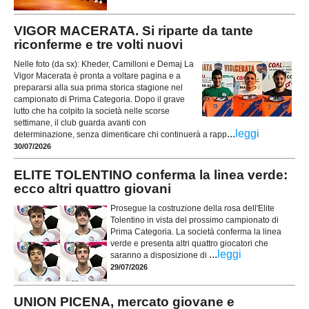
VIGOR MACERATA. Si riparte da tante
riconferme e tre volti nuovi
Nelle foto (da sx): Kheder, Camilloni e Demaj La
Vigor Macerata è pronta a voltare pagina e a
prepararsi alla sua prima storica stagione nel
campionato di Prima Categoria. Dopo il grave
lutto che ha colpito la società nelle scorse
settimane, il club guarda avanti con
...
leggi
determinazione, senza dimenticare chi continuerà a rapp
30/07/2026
ELITE TOLENTINO conferma la linea verde:
ecco altri quattro giovani
Prosegue la costruzione della rosa dell'Elite
Tolentino in vista del prossimo campionato di
Prima Categoria. La società conferma la linea
verde e presenta altri quattro giocatori che
...
leggi
saranno a disposizione di
29/07/2026
UNION PICENA, mercato giovane e