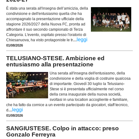
È stata una serata all'insegna dell’amicizia, della
condivisione e dell'entusiasmo quella che ha
accompagnato la presentazione ufficiale della
stagione 2026/2027 della Nuova FC, pronta ad
affrontare il suo secondo campionato di Terza
Categoria. L'evento, ospitato presso l'oratorio di
...
leggi
Chiesanuova, ha visto protagoniste le tr
01/08/2026
TELUSIANO-STESE. Ambizione ed
entusiasmo alla presentazione
Una serata all'insegna dell'entusiasmo, della
condivisione e della voglia di costruire qualcosa
di importante. Giovedì 30 luglio la Telusiano-
Stese si è presentata ufficialmente nel corso
della cena inaugurale della nuova società,
svoltasi in una location accogliente e familiare,
che ha fatto da cornice a un evento partecipato da giocatori, staff tecnico,
...
leggi
d
01/08/2026
SANGIUSTESE. Colpo in attacco: preso
Gonzalo Ferreyra