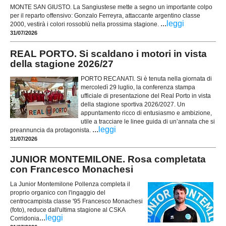
MONTE SAN GIUSTO. La Sangiustese mette a segno un importante colpo
per il reparto offensivo: Gonzalo Ferreyra, attaccante argentino classe
...
leggi
2000, vestirà i colori rossoblù nella prossima stagione.
31/07/2026
REAL PORTO. Si scaldano i motori in vista
della stagione 2026/27
PORTO RECANATI. Si è tenuta nella giornata di
mercoledì 29 luglio, la conferenza stampa
ufficiale di presentazione del Real Porto in vista
della stagione sportiva 2026/2027. Un
appuntamento ricco di entusiasmo e ambizione,
utile a tracciare le linee guida di un’annata che si
...
leggi
preannuncia da protagonista.
31/07/2026
JUNIOR MONTEMILONE. Rosa completata
con Francesco Monachesi
La Junior Montemilone Pollenza completa il
proprio organico con l'ingaggio del
centrocampista classe '95 Francesco Monachesi
(foto), reduce dall'ultima stagione al CSKA
...
leggi
Corridonia