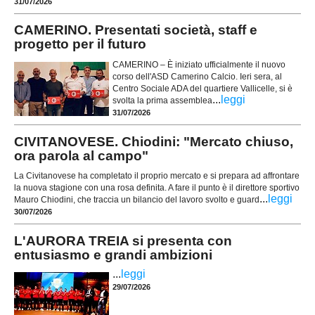
31/07/2026
CAMERINO. Presentati società, staff e
progetto per il futuro
CAMERINO – È iniziato ufficialmente il nuovo
corso dell'ASD Camerino Calcio. Ieri sera, al
Centro Sociale ADA del quartiere Vallicelle, si è
...
leggi
svolta la prima assemblea
31/07/2026
CIVITANOVESE. Chiodini: "Mercato chiuso,
ora parola al campo"
La Civitanovese ha completato il proprio mercato e si prepara ad affrontare
la nuova stagione con una rosa definita. A fare il punto è il direttore sportivo
...
leggi
Mauro Chiodini, che traccia un bilancio del lavoro svolto e guard
30/07/2026
L'AURORA TREIA si presenta con
entusiasmo e grandi ambizioni
...
leggi
29/07/2026