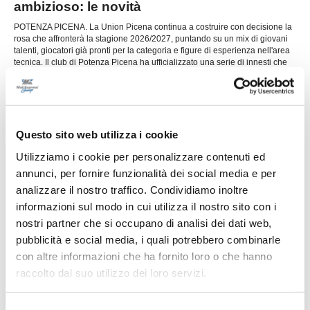
ambizioso: le novità
POTENZA PICENA. La Union Picena continua a costruire con decisione la
rosa che affronterà la stagione 2026/2027, puntando su un mix di giovani
talenti, giocatori già pronti per la categoria e figure di esperienza nell'area
tecnica. Il club di Potenza Picena ha ufficializzato una serie di innesti che
...
leggi
confermano la volontà di dare contin
29/07/2026
LORESE. Prende forma la nuova squadra di
mister Malatesta
Questo sito web utilizza i cookie
...
leggi
Utilizziamo i cookie per personalizzare contenuti ed
28/07/2026
annunci, per fornire funzionalità dei social media e per
analizzare il nostro traffico. Condividiamo inoltre
informazioni sul modo in cui utilizza il nostro sito con i
nostri partner che si occupano di analisi dei dati web,
RICCI: "Mercato importante, ora dobbiamo
pubblicità e social media, i quali potrebbero combinarle
diventare una squadra"
con altre informazioni che ha fornito loro o che hanno
raccolto dal suo utilizzo dei loro servizi.
...
leggi
28/07/2026