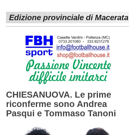
PESARO URBINO
PROMOZIONE
DIRETTA
Edizione provinciale di Macerata
Carica la tua Rosa
1^ CATEGORIA
2^ CATEGORIA
3^ CATEGORIA
GIOVANILI
CHIESANUOVA. Le prime
riconferme sono Andrea
Pasqui e Tommaso Tanoni