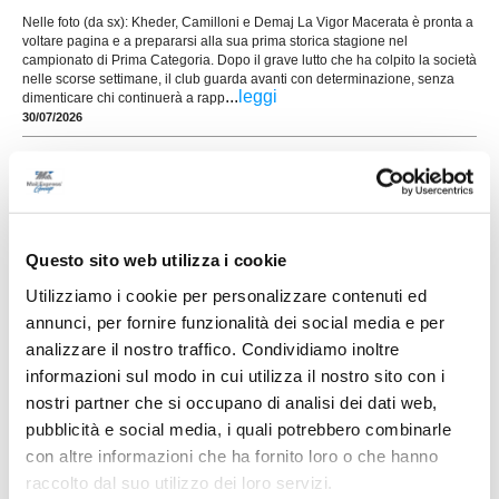
Nelle foto (da sx): Kheder, Camilloni e Demaj La Vigor Macerata è pronta a
voltare pagina e a prepararsi alla sua prima storica stagione nel
campionato di Prima Categoria. Dopo il grave lutto che ha colpito la società
nelle scorse settimane, il club guarda avanti con determinazione, senza
...
leggi
dimenticare chi continuerà a rapp
30/07/2026
ELITE TOLENTINO conferma la linea verde:
ecco altri quattro giovani
Prosegue la costruzione della rosa dell'Elite
Tolentino in vista del prossimo campionato di
Prima Categoria. La società conferma la linea
Questo sito web utilizza i cookie
verde e presenta altri quattro giocatori che
...
leggi
saranno a disposizione di
Utilizziamo i cookie per personalizzare contenuti ed
29/07/2026
annunci, per fornire funzionalità dei social media e per
analizzare il nostro traffico. Condividiamo inoltre
UNION PICENA, mercato giovane e
informazioni sul modo in cui utilizza il nostro sito con i
ambizioso: le novità
nostri partner che si occupano di analisi dei dati web,
POTENZA PICENA. La Union Picena continua a
pubblicità e social media, i quali potrebbero combinarle
costruire con decisione la rosa che affronterà la
con altre informazioni che ha fornito loro o che hanno
stagione 2026/2027, puntando su un mix di
giovani talenti, giocatori già pronti per la categoria
raccolto dal suo utilizzo dei loro servizi.
e figure di esperienza nell'area tecnica. Il club di