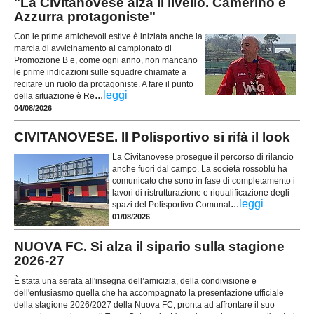
"La Civitanovese alza il livello. Camerino e
Azzurra protagoniste"
Con le prime amichevoli estive è iniziata anche la
marcia di avvicinamento al campionato di
Promozione B e, come ogni anno, non mancano
le prime indicazioni sulle squadre chiamate a
recitare un ruolo da protagoniste. A fare il punto
...
leggi
della situazione è Re
04/08/2026
CIVITANOVESE. Il Polisportivo si rifà il look
La Civitanovese prosegue il percorso di rilancio
anche fuori dal campo. La società rossoblù ha
comunicato che sono in fase di completamento i
lavori di ristrutturazione e riqualificazione degli
...
leggi
spazi del Polisportivo Comunal
01/08/2026
NUOVA FC. Si alza il sipario sulla stagione
2026-27
È stata una serata all'insegna dell’amicizia, della condivisione e
dell'entusiasmo quella che ha accompagnato la presentazione ufficiale
della stagione 2026/2027 della Nuova FC, pronta ad affrontare il suo