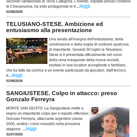
secondo campionato di Terza Categoria. L'evento, ospitato presso l'oratorio
...
leggi
di Chiesanuova, ha visto protagoniste le tr
01/08/2026
TELUSIANO-STESE. Ambizione ed
entusiasmo alla presentazione
Una serata all'insegna dell'entusiasmo, della
condivisione e della voglia di costruire qualcosa
di importante. Giovedì 30 luglio la Telusiano-
Stese si è presentata ufficialmente nel corso
della cena inaugurale della nuova società,
svoltasi in una location accogliente e familiare,
che ha fatto da cornice a un evento partecipato da giocatori, staff tecnico,
...
leggi
d
01/08/2026
SANGIUSTESE. Colpo in attacco: preso
Gonzalo Ferreyra
MONTE SAN GIUSTO. La Sangiustese mette a
segno un importante colpo per il reparto offensivo:
Gonzalo Ferreyra, attaccante argentino classe
2000, vestirà i colori rossoblù nella prossima
...
leggi
stagione.
31/07/2026