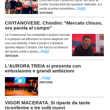
corso dell'ASD Camerino Calcio. Ieri sera, al
Centro Sociale ADA del quartiere Vallicelle, si è
...
leggi
svolta la prima assemblea
31/07/2026
CIVITANOVESE. Chiodini: "Mercato chiuso,
ora parola al campo"
La Civitanovese ha completato il proprio mercato
e si prepara ad affrontare la nuova stagione con
una rosa definita. A fare il punto è il direttore
sportivo Mauro Chiodini, che traccia un bilancio
...
leggi
del lavoro svolto e guard
30/07/2026
L'AURORA TREIA si presenta con
entusiasmo e grandi ambizioni
...
leggi
29/07/2026
VIGOR MACERATA. Si riparte da tante
riconferme e tre volti nuovi