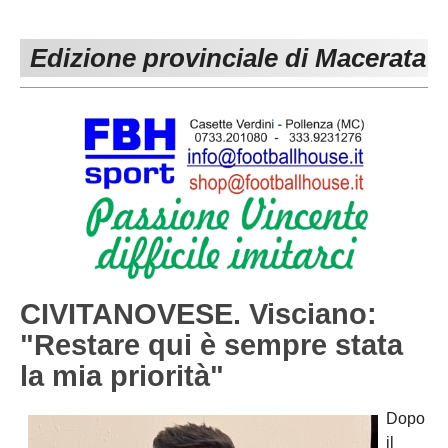
PESARO URBINO
PROMOZIONE
DIRETTA
Edizione provinciale di Macerata
Carica la tua Rosa
1^ CATEGORIA
2^ CATEGORIA
3^ CATEGORIA
GIOVANILI
CIVITANOVESE. Visciano:
"Restare qui è sempre stata
la mia priorità"
Dopo
il