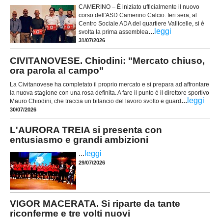
CAMERINO – È iniziato ufficialmente il nuovo
corso dell'ASD Camerino Calcio. Ieri sera, al
Centro Sociale ADA del quartiere Vallicelle, si è
...
leggi
svolta la prima assemblea
31/07/2026
CIVITANOVESE. Chiodini: "Mercato chiuso,
ora parola al campo"
La Civitanovese ha completato il proprio mercato e si prepara ad affrontare
la nuova stagione con una rosa definita. A fare il punto è il direttore sportivo
...
leggi
Mauro Chiodini, che traccia un bilancio del lavoro svolto e guard
30/07/2026
L'AURORA TREIA si presenta con
entusiasmo e grandi ambizioni
...
leggi
29/07/2026
VIGOR MACERATA. Si riparte da tante
riconferme e tre volti nuovi