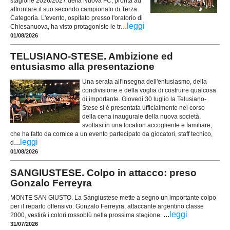
stagione 2026/2027 della Nuova FC, pronta ad
affrontare il suo secondo campionato di Terza
Categoria. L'evento, ospitato presso l'oratorio di
...
leggi
Chiesanuova, ha visto protagoniste le tr
01/08/2026
TELUSIANO-STESE. Ambizione ed
entusiasmo alla presentazione
Una serata all'insegna dell'entusiasmo, della
condivisione e della voglia di costruire qualcosa
di importante. Giovedì 30 luglio la Telusiano-
Stese si è presentata ufficialmente nel corso
della cena inaugurale della nuova società,
svoltasi in una location accogliente e familiare,
che ha fatto da cornice a un evento partecipato da giocatori, staff tecnico,
...
leggi
d
01/08/2026
SANGIUSTESE. Colpo in attacco: preso
Gonzalo Ferreyra
MONTE SAN GIUSTO. La Sangiustese mette a segno un importante colpo
per il reparto offensivo: Gonzalo Ferreyra, attaccante argentino classe
...
leggi
2000, vestirà i colori rossoblù nella prossima stagione.
31/07/2026