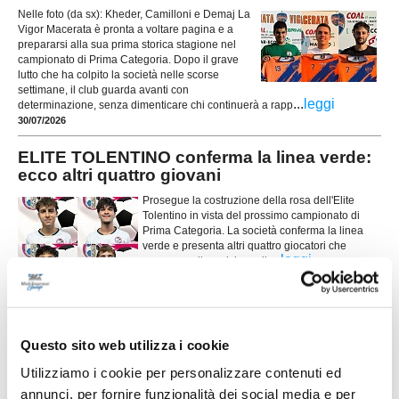
Nelle foto (da sx): Kheder, Camilloni e Demaj La
Vigor Macerata è pronta a voltare pagina e a
prepararsi alla sua prima storica stagione nel
campionato di Prima Categoria. Dopo il grave
lutto che ha colpito la società nelle scorse
settimane, il club guarda avanti con
...
leggi
determinazione, senza dimenticare chi continuerà a rapp
30/07/2026
ELITE TOLENTINO conferma la linea verde:
ecco altri quattro giovani
Prosegue la costruzione della rosa dell'Elite
Tolentino in vista del prossimo campionato di
Prima Categoria. La società conferma la linea
verde e presenta altri quattro giocatori che
...
leggi
saranno a disposizione di
29/07/2026
UNION PICENA, mercato giovane e
ambizioso: le novità
Questo sito web utilizza i cookie
POTENZA PICENA. La Union Picena continua a costruire con decisione la
Utilizziamo i cookie per personalizzare contenuti ed
rosa che affronterà la stagione 2026/2027, puntando su un mix di giovani
annunci, per fornire funzionalità dei social media e per
talenti, giocatori già pronti per la categoria e figure di esperienza nell'area