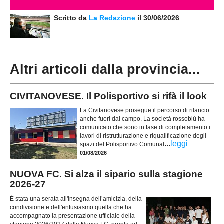
Scritto da
La Redazione
il 30/06/2026
Altri articoli dalla provincia...
CIVITANOVESE. Il Polisportivo si rifà il look
La Civitanovese prosegue il percorso di rilancio
anche fuori dal campo. La società rossoblù ha
comunicato che sono in fase di completamento i
lavori di ristrutturazione e riqualificazione degli
...
leggi
spazi del Polisportivo Comunal
01/08/2026
NUOVA FC. Si alza il sipario sulla stagione
2026-27
È stata una serata all'insegna dell’amicizia, della
condivisione e dell'entusiasmo quella che ha
accompagnato la presentazione ufficiale della