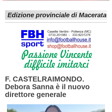
PESARO URBINO
PROMOZIONE
DIRETTA
Edizione provinciale di Macerata
Carica la tua Rosa
1^ CATEGORIA
2^ CATEGORIA
3^ CATEGORIA
GIOVANILI
F. CASTELRAIMONDO.
Debora Sanna è il nuovo
direttore generale