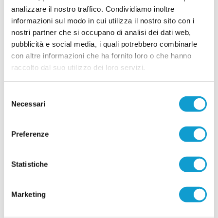
tecnica. Il club di Potenza Picena ha ufficializzato una serie di innesti che
analizzare il nostro traffico. Condividiamo inoltre
...
leggi
confermano la volontà di dare contin
informazioni sul modo in cui utilizza il nostro sito con i
29/07/2026
nostri partner che si occupano di analisi dei dati web,
LORESE. Prende forma la nuova squadra di
pubblicità e social media, i quali potrebbero combinarle
mister Malatesta
con altre informazioni che ha fornito loro o che hanno
...
leggi
raccolto dal suo utilizzo dei loro servizi.
28/07/2026
Selezione
Necessari
del
consenso
RICCI: "Mercato importante, ora dobbiamo
Preferenze
diventare una squadra"
...
leggi
Statistiche
28/07/2026
Marketing
SALESIANA VIGOR. Conferme importanti e