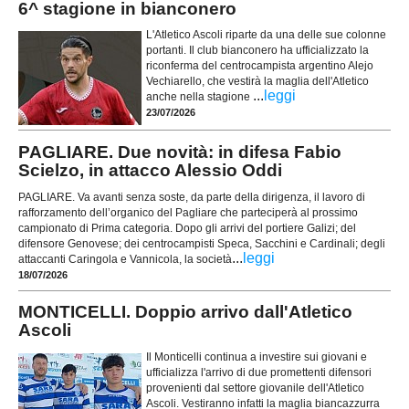
6^ stagione in bianconero
L'Atletico Ascoli riparte da una delle sue colonne
portanti. Il club bianconero ha ufficializzato la
riconferma del centrocampista argentino Alejo
Vechiarello, che vestirà la maglia dell'Atletico
...
leggi
anche nella stagione
23/07/2026
PAGLIARE. Due novità: in difesa Fabio
Scielzo, in attacco Alessio Oddi
PAGLIARE. Va avanti senza soste, da parte della dirigenza, il lavoro di
rafforzamento dell’organico del Pagliare che parteciperà al prossimo
campionato di Prima categoria. Dopo gli arrivi del portiere Galizi; del
difensore Genovese; dei centrocampisti Speca, Sacchini e Cardinali; degli
...
leggi
attaccanti Caringola e Vannicola, la società
18/07/2026
MONTICELLI. Doppio arrivo dall'Atletico
Ascoli
Il Monticelli continua a investire sui giovani e
ufficializza l'arrivo di due promettenti difensori
provenienti dal settore giovanile dell'Atletico
Ascoli. Vestiranno infatti la maglia biancazzurra