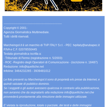
-------------------------------------------------------------
Copyright © 2001-
Agenzia Giornalistica Multimediale.
Tutti i diritti riservati.
Marcheingol.it è un marchio di TVP ITALY S.r.l. - PEC: tvpitaly@arubapec.it
P.IVA e C.F. 02078550445
Testata giornalistica iscritta a:
- Tribunale di Fermo (registrazione n. 5/2003)
- ROC -Registro degli Operatori di Comunicazione - (iscrizione n. 18487)
Redazione: info@quelliche.net
Infoline: 3464232265 - 3939481012
Le foto presenti su Marcheingol.it sono di proprietà e/o prese da Internet, e
quindi valutate di pubblico dominio.
Se i soggetti o gli autori avessero qualcosa in contrario alla pubblicazione,
non avranno che da segnalarlo alla redazione info@quelliche.net che
provvederà prontamente alla rimozione delle immagini utilizzate.
E' vietata la riproduzione, totale o parziale, dei testi e delle immagini