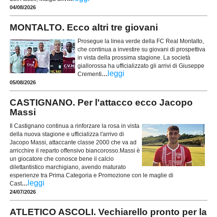
04/08/2026
MONTALTO. Ecco altri tre giovani
Prosegue la linea verde della FC Real Montalto,
che continua a investire su giovani di prospettiva
in vista della prossima stagione. La società
giallorossa ha ufficializzato gli arrivi di Giuseppe
...
leggi
Crementi
05/08/2026
CASTIGNANO. Per l'attacco ecco Jacopo
Massi
Il Castignano continua a rinforzare la rosa in vista
della nuova stagione e ufficializza l'arrivo di
Jacopo Massi, attaccante classe 2000 che va ad
arricchire il reparto offensivo biancorosso.Massi è
un giocatore che conosce bene il calcio
dilettantistico marchigiano, avendo maturato
esperienze tra Prima Categoria e Promozione con le maglie di
...
leggi
Cast
24/07/2026
ATLETICO ASCOLI. Vechiarello pronto per la