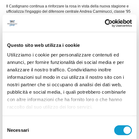
Il Castignano continua a rinforzare la rosa in vista della nuova stagione e
ufficializza l'ingaggio del difensore centrale Andrea Carminucci, classe '95
chiamato a dare solidità ed esperienza al reparto arretrato biancorosso.
Carminucci arriva dopo le ultime esperienze con Vis Stella e Azzurra SBT,
...
leggi
ma può vantare un curriculum importante maturato
16/07/2026
CASTIGNANO. A difendere i pali arriva Luca
Questo sito web utilizza i cookie
Perozzi
Utilizziamo i cookie per personalizzare contenuti ed
Il Castignano rinforza il reparto portieri in vista
annunci, per fornire funzionalità dei social media e per
della prossima stagione con l'arrivo di Luca
analizzare il nostro traffico. Condividiamo inoltre
Perozzi, nuovo estremo difensore biancorosso.
Reduce dalle esperienze con Azzurra Mariner e
informazioni sul modo in cui utilizza il nostro sito con i
Azzurra SBT, tra Promozione e Prima Categoria,
nostri partner che si occupano di analisi dei dati web,
Perozzi porta in dote esperienza, affidabilità e
pubblicità e social media, i quali potrebbero combinarle
una buona conoscenza dei campionati
...
leggi
regionali.
con altre informazioni che ha fornito loro o che hanno
14/07/2026
raccolto dal suo utilizzo dei loro servizi.
PICENO UNITED. Difesa blindata con
Capacchietti e Ficerai
Selezione
Necessari
del
Nelle foto - A sinistra: il preparatore dei portieri
Massimo Narcisi, Capacchietti ed il tecnico
consenso