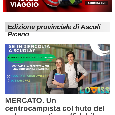
MACERATA
ECCELLENZA
REGIONALI
PESARO URBINO
PROMOZIONE
DIRETTA
Edizione provinciale di Ascoli
Carica la tua Rosa
1^ CATEGORIA
Piceno
2^ CATEGORIA
3^ CATEGORIA
GIOVANILI
MERCATO. Un
centrocampista col fiuto del