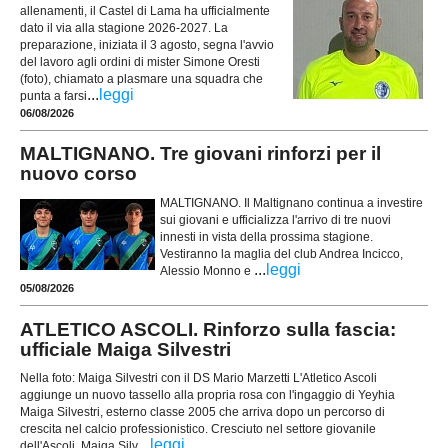
allenamenti, il Castel di Lama ha ufficialmente
dato il via alla stagione 2026-2027. La
preparazione, iniziata il 3 agosto, segna l'avvio
del lavoro agli ordini di mister Simone Oresti
(foto), chiamato a plasmare una squadra che
...
leggi
punta a farsi
06/08/2026
MALTIGNANO. Tre giovani rinforzi per il
nuovo corso
MALTIGNANO. Il Maltignano continua a investire
sui giovani e ufficializza l'arrivo di tre nuovi
innesti in vista della prossima stagione.
Vestiranno la maglia del club Andrea Incicco,
...
leggi
Alessio Monno e
05/08/2026
ATLETICO ASCOLI. Rinforzo sulla fascia:
ufficiale Maiga Silvestri
Nella foto: Maiga Silvestri con il DS Mario Marzetti L'Atletico Ascoli
aggiunge un nuovo tassello alla propria rosa con l'ingaggio di Yeyhia
Maiga Silvestri, esterno classe 2005 che arriva dopo un percorso di
crescita nel calcio professionistico. Cresciuto nel settore giovanile
...
leggi
dell'Ascoli, Maiga Silv