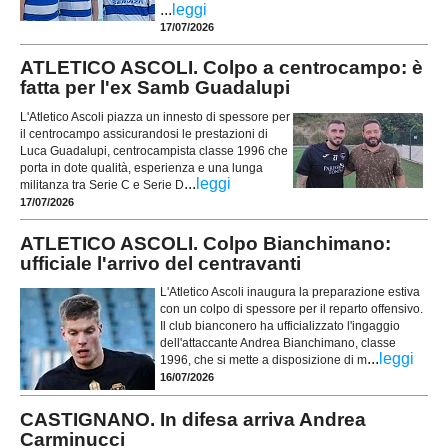
...
leggi
17/07/2026
ATLETICO ASCOLI. Colpo a centrocampo: è
fatta per l'ex Samb Guadalupi
L'Atletico Ascoli piazza un innesto di spessore per
il centrocampo assicurandosi le prestazioni di
Luca Guadalupi, centrocampista classe 1996 che
porta in dote qualità, esperienza e una lunga
...
leggi
militanza tra Serie C e Serie D
17/07/2026
ATLETICO ASCOLI. Colpo Bianchimano:
ufficiale l'arrivo del centravanti
L'Atletico Ascoli inaugura la preparazione estiva
con un colpo di spessore per il reparto offensivo.
Il club bianconero ha ufficializzato l'ingaggio
dell'attaccante Andrea Bianchimano, classe
...
leggi
1996, che si mette a disposizione di m
16/07/2026
CASTIGNANO. In difesa arriva Andrea
Carminucci