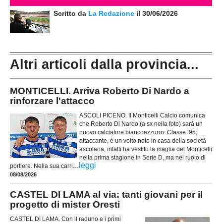
Scritto da
La Redazione
il 30/06/2026
Altri articoli dalla provincia...
MONTICELLI. Arriva Roberto Di Nardo a
rinforzare l'attacco
ASCOLI PICENO. Il Monticelli Calcio comunica
che Roberto Di Nardo (a sx nella foto) sarà un
nuovo calciatore biancoazzurro. Classe ‘95,
attaccante, è un volto noto in casa della società
ascolana, infatti ha vestito la maglia del Monticelli
nella prima stagione in Serie D, ma nel ruolo di
...
leggi
portiere. Nella sua carri
08/08/2026
CASTEL DI LAMA al via: tanti giovani per il
progetto di mister Oresti
CASTEL DI LAMA. Con il raduno e i primi