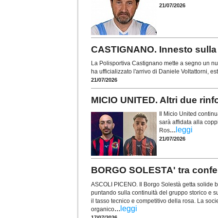
21/07/2026
CASTIGNANO. Innesto sulla f
La Polisportiva Castignano mette a segno un nuo
ha ufficializzato l'arrivo di Daniele Voltattorni, 
21/07/2026
MICIO UNITED. Altri due rinf
Il Micio United contin
sarà affidata alla copp
...
leggi
Ros
21/07/2026
BORGO SOLESTA' tra conferme
ASCOLI PICENO. Il Borgo Solestà getta solide ba
puntando sulla continuità del gruppo storico e su
il tasso tecnico e competitivo della rosa. La soci
...
leggi
organico
17/07/2026