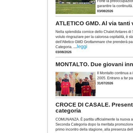
Forte la preoccupazion
garantire la continuità
03/08/2026
ATLETICO GMD. Al via tanti v
Nella splendida cornice dello Chalet Antares di
voluto ringraziare per la calorosa ospitalità, è s
dell'Atletico GMD Grottammare che prenderà pa
...
leggi
Categoria.
03/08/2026
MONTALTO. Due giovani innes
Il Montalto continua a i
2005. Entrano a far par
31/07/2026
CROCE DI CASALE. Presentat
categoria
COMUNANZA. È partita ufficialmente la nuova av
Seconda Categoria dopo la meritata promozione con
primo incontro della stagione, alla presenza del