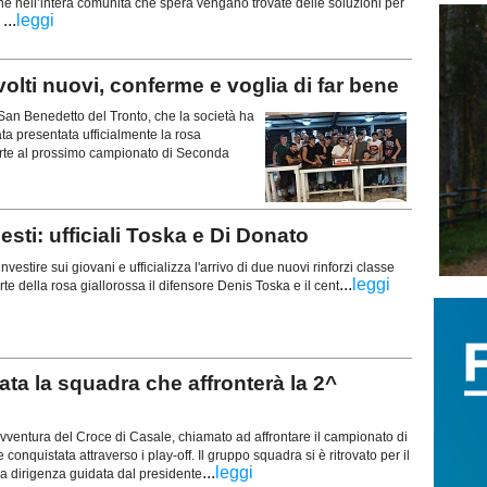
e nell’intera comunità che spera vengano trovate delle soluzioni per
...
leggi
.
olti nuovi, conferme e voglia di far bene
 San Benedetto del Tronto, che la società ha
tata presentata ufficialmente la rosa
rte al prossimo campionato di Seconda
ti: ufficiali Toska e Di Donato
nvestire sui giovani e ufficializza l'arrivo di due nuovi rinforzi classe
...
leggi
te della rosa giallorossa il difensore Denis Toska e il cent
a la squadra che affronterà la 2^
ventura del Croce di Casale, chiamato ad affrontare il campionato di
quistata attraverso i play-off. Il gruppo squadra si è ritrovato per il
...
leggi
la dirigenza guidata dal presidente