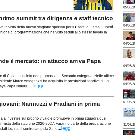
05/08/2
rimo summit tra dirigenza e staff tecnico
04/08/2
vo in vista della nuova stagione sportiva per il Castel di Lama. Lunedì
iunione di programmazione che ha visto seduti allo stesso tavolo la
04/08/2
 il mercato: in attacco arriva Papa
04/08/2
 di Casale, società neo promossa in Seconda categoria. Nelle ultime
sidente Marco Antognozzi ha acquisito le prestazioni sportive di un
04/08/2
...
leggi
laye Papa Ndiour.
01/08/2
vani: Nannuzzi e Fradiani in prima
a a investire sul proprio vivaio e promuove in prima squadra due
 in vista della stagione 2026-2027. Faranno parte della preparazione
31/07/2
...
leggi
o staff tecnico il centrocampista Simo