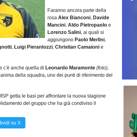
Faranno ancora parte della
rosa
Alex Bianconi
,
Davide
Mancini
,
Aldo Pietropaolo
e
Lorenzo Salini
, ai quali si
aggiungono
Paolo Merlini
,
notti
,
Luigi Pierantozzi
,
Christian Camaioni
e
e c'è anche quella di
Leonardo Maramonte
(foto)
,
e l'anima della squadra, uno dei punti di riferimento del
MSP getta le basi per affrontare la nuova stagione
olidamento del gruppo che ha già condiviso il
ividi su X