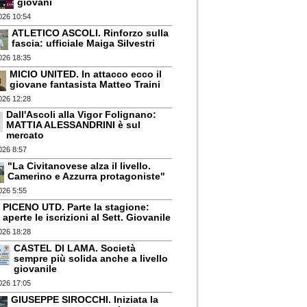
giovani
026 10:54
ATLETICO ASCOLI. Rinforzo sulla
fascia: ufficiale Maiga Silvestri
026 18:35
MICIO UNITED. In attacco ecco il
giovane fantasista Matteo Traini
026 12:28
Dall'Ascoli alla Vigor Folignano:
MATTIA ALESSANDRINI è sul
mercato
026 8:57
"La Civitanovese alza il livello.
Camerino e Azzurra protagoniste"
026 5:55
PICENO UTD. Parte la stagione:
aperte le iscrizioni al Sett. Giovanile
026 18:28
CASTEL DI LAMA. Società
sempre più solida anche a livello
giovanile
026 17:05
GIUSEPPE SIROCCHI. Iniziata la