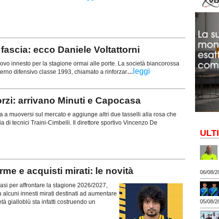
ascia: ecco Daniele Voltattorni
vo innesto per la stagione ormai alle porte. La società biancorossa
...
leggi
esterno difensivo classe 1993, chiamato a rinforzar
orzi: arrivano Minuti e Capocasa
ua a muoversi sul mercato e aggiunge altri due tasselli alla rosa che
ia di tecnici Traini-Cimbelli. Il direttore sportivo Vincenzo De
ULT
 e acquisti mirati: le novità
06/08/2
si per affrontare la stagione 2026/2027,
 alcuni innesti mirati destinati ad aumentare
età gialloblù sta infatti costruendo un
05/08/2