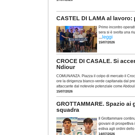
CASTEL DI LAMA al lavoro: p
Primo incontro operati
sera si è svolta una r
...
leggi
15/07/2026
CROCE DI CASALE. Si accende
Ndiour
COMUNANZA. Piazza il colpo di mercato il Croce
ore la dirigenza bianco-verde capitanata dal pre
attaccante dal notevole potenziale come Abdou
15/07/2026
GROTTAMMARE. Spazio ai gio
squadra
Il Grottammare continu
giovani di prospettiva
estiva agli ordini dell
14/07/2026