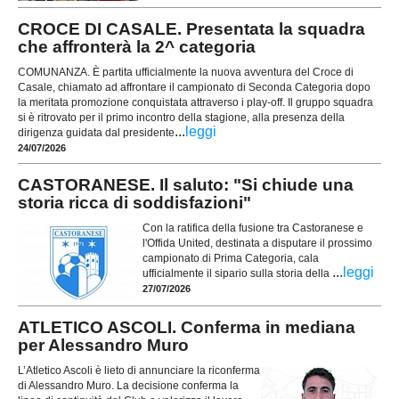
CROCE DI CASALE. Presentata la squadra
che affronterà la 2^ categoria
COMUNANZA. È partita ufficialmente la nuova avventura del Croce di
Casale, chiamato ad affrontare il campionato di Seconda Categoria dopo
la meritata promozione conquistata attraverso i play-off. Il gruppo squadra
si è ritrovato per il primo incontro della stagione, alla presenza della
...
leggi
dirigenza guidata dal presidente
24/07/2026
CASTORANESE. Il saluto: "Si chiude una
storia ricca di soddisfazioni"
Con la ratifica della fusione tra Castoranese e
l'Offida United, destinata a disputare il prossimo
campionato di Prima Categoria, cala
...
leggi
ufficialmente il sipario sulla storia della
27/07/2026
ATLETICO ASCOLI. Conferma in mediana
per Alessandro Muro
L’Atletico Ascoli è lieto di annunciare la riconferma
di Alessandro Muro. La decisione conferma la