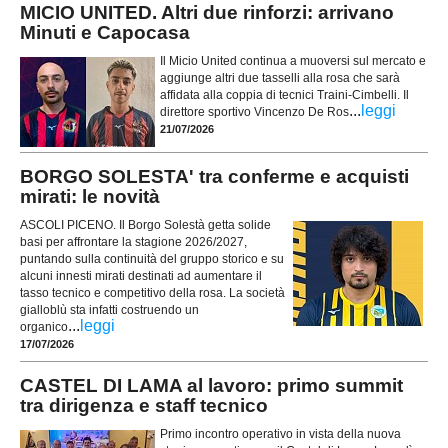
MICIO UNITED. Altri due rinforzi: arrivano
Minuti e Capocasa
Il Micio United continua a muoversi sul mercato e
aggiunge altri due tasselli alla rosa che sarà
affidata alla coppia di tecnici Traini-Cimbelli. Il
...
leggi
direttore sportivo Vincenzo De Ros
21/07/2026
BORGO SOLESTA' tra conferme e acquisti
mirati: le novità
ASCOLI PICENO. Il Borgo Solestà getta solide
basi per affrontare la stagione 2026/2027,
puntando sulla continuità del gruppo storico e su
alcuni innesti mirati destinati ad aumentare il
tasso tecnico e competitivo della rosa. La società
gialloblù sta infatti costruendo un
...
leggi
organico
17/07/2026
CASTEL DI LAMA al lavoro: primo summit
tra dirigenza e staff tecnico
Primo incontro operativo in vista della nuova