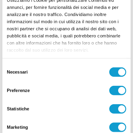
MONTICELLI. Conferme importanti per
annunci, per fornire funzionalità dei social media e per
Mariani Gibellieri e Mattei
analizzare il nostro traffico. Condividiamo inoltre
ASCOLI PICENO. Il Monticelli Calcio comunica
informazioni sul modo in cui utilizza il nostro sito con i
che Marco Mariani Gibellieri e Giacomo Mattei
nostri partner che si occupano di analisi dei dati web,
saranno due calciatori del Monticelli anche per la
pubblicità e social media, i quali potrebbero combinarle
prossima stagione. Entrambi si apprestano a
vivere la loro quarta stagione in biancoazzurro. -
con altre informazioni che ha fornito loro o che hanno
...
leggi
Tr
raccolto dal suo utilizzo dei loro servizi.
12/07/2026
CUPRENSE. Definito lo staff tecnico per la
Selezione
prossima stagione
Necessari
del
Prende ufficialmente il via la stagione 2026/2027,
consenso
con la società della Cuprense che ha svelato i
componenti dello staff tecnico della Prima
Preferenze
Squadra, chiamati a guidare il gruppo nel nuovo
campionato. A ricoprire il ruolo di allenatore sarà
...
leggi
11/07/2026
Statistiche
Vai all'edizione provinciale
Marketing