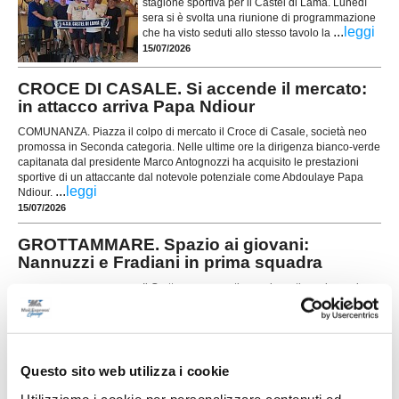
stagione sportiva per il Castel di Lama. Lunedì
sera si è svolta una riunione di programmazione
...
leggi
che ha visto seduti allo stesso tavolo la
15/07/2026
CROCE DI CASALE. Si accende il mercato:
in attacco arriva Papa Ndiour
COMUNANZA. Piazza il colpo di mercato il Croce di Casale, società neo
promossa in Seconda categoria. Nelle ultime ore la dirigenza bianco-verde
capitanata dal presidente Marco Antognozzi ha acquisito le prestazioni
sportive di un attaccante dal notevole potenziale come Abdoulaye Papa
...
leggi
Ndiour.
15/07/2026
GROTTAMMARE. Spazio ai giovani:
Nannuzzi e Fradiani in prima squadra
Il Grottammare continua a investire sul proprio
vivaio e promuove in prima squadra due giovani
di prospettiva in vista della stagione 2026-2027.
Faranno parte della preparazione estiva agli
ordini dello staff tecnico il centrocampista
...
leggi
Simo
Questo sito web utilizza i cookie
14/07/2026
Utilizziamo i cookie per personalizzare contenuti ed