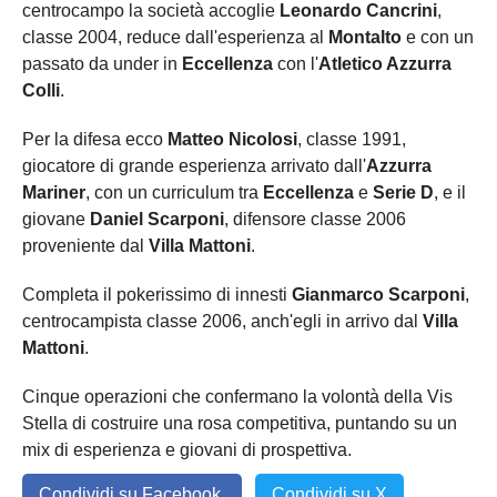
centrocampo la società accoglie
Leonardo Cancrini
,
classe 2004, reduce dall'esperienza al
Montalto
e con un
passato da under in
Eccellenza
con l'
Atletico Azzurra
Colli
.
Per la difesa ecco
Matteo Nicolosi
, classe 1991,
giocatore di grande esperienza arrivato dall'
Azzurra
Mariner
, con un curriculum tra
Eccellenza
e
Serie D
, e il
giovane
Daniel Scarponi
, difensore classe 2006
proveniente dal
Villa Mattoni
.
Completa il pokerissimo di innesti
Gianmarco Scarponi
,
centrocampista classe 2006, anch'egli in arrivo dal
Villa
Mattoni
.
Cinque operazioni che confermano la volontà della Vis
Stella di costruire una rosa competitiva, puntando su un
mix di esperienza e giovani di prospettiva.
Condividi su Facebook
Condividi su X