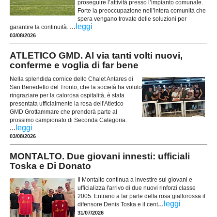
proseguire l’attività presso l’impianto comunale.
Forte la preoccupazione nell’intera comunità che
spera vengano trovate delle soluzioni per
...
leggi
garantire la continuità.
03/08/2026
ATLETICO GMD. Al via tanti volti nuovi,
conferme e voglia di far bene
Nella splendida cornice dello Chalet Antares di
San Benedetto del Tronto, che la società ha voluto
ringraziare per la calorosa ospitalità, è stata
presentata ufficialmente la rosa dell'Atletico
GMD Grottammare che prenderà parte al
prossimo campionato di Seconda Categoria.
...
leggi
03/08/2026
MONTALTO. Due giovani innesti: ufficiali
Toska e Di Donato
Il Montalto continua a investire sui giovani e
ufficializza l'arrivo di due nuovi rinforzi classe
2005. Entrano a far parte della rosa giallorossa il
...
leggi
difensore Denis Toska e il cent
31/07/2026