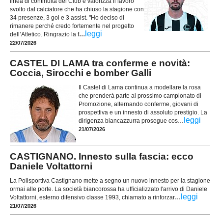
linea di continuità del Club e valorizza il lavoro
svolto dal calciatore che ha chiuso la stagione con
34 presenze, 3 gol e 3 assist. "Ho deciso di
rimanere perché credo fortemente nel progetto
...
leggi
dell’Atletico. Ringrazio la f
22/07/2026
CASTEL DI LAMA tra conferme e novità:
Coccia, Sirocchi e bomber Galli
Il Castel di Lama continua a modellare la rosa
che prenderà parte al prossimo campionato di
Promozione, alternando conferme, giovani di
prospettiva e un innesto di assoluto prestigio. La
...
leggi
dirigenza biancazzurra prosegue cos
21/07/2026
CASTIGNANO. Innesto sulla fascia: ecco
Daniele Voltattorni
La Polisportiva Castignano mette a segno un nuovo innesto per la stagione
ormai alle porte. La società biancorossa ha ufficializzato l'arrivo di Daniele
...
leggi
Voltattorni, esterno difensivo classe 1993, chiamato a rinforzar
21/07/2026