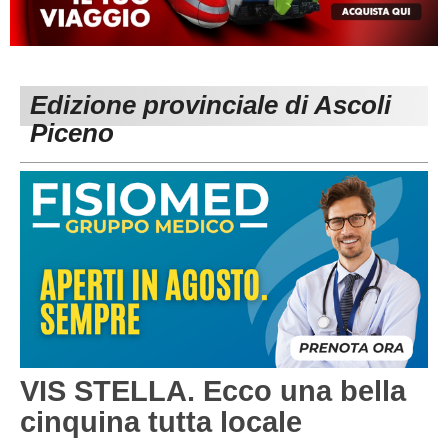
MACERATA
ECCELLENZA
REGIONALI
PESARO URBINO
PROMOZIONE
DIRETTA
Edizione provinciale di Ascoli
Carica la tua Rosa
1^ CATEGORIA
Piceno
2^ CATEGORIA
3^ CATEGORIA
GIOVANILI
VIS STELLA. Ecco una bella
cinquina tutta locale