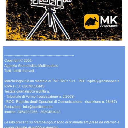
-------------------------------------------------------------
Copyright © 2001-
Agenzia Giornalistica Multimediale.
Tutti i diritti riservati.
Marcheingol.it è un marchio di TVP ITALY S.r.l. - PEC: tvpitaly@arubapec.it
P.IVA e C.F. 02078550445
Testata giornalistica iscritta a:
- Tribunale di Fermo (registrazione n. 5/2003)
- ROC -Registro degli Operatori di Comunicazione - (iscrizione n. 18487)
Redazione: info@quelliche.net
Infoline: 3464232265 - 3939481012
Le foto presenti su Marcheingol.it sono di proprietà e/o prese da Internet, e
quindi valutate di pubblico dominio.