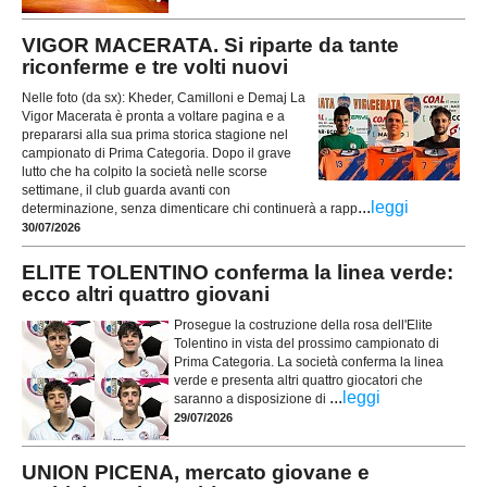
VIGOR MACERATA. Si riparte da tante
riconferme e tre volti nuovi
Nelle foto (da sx): Kheder, Camilloni e Demaj La
Vigor Macerata è pronta a voltare pagina e a
prepararsi alla sua prima storica stagione nel
campionato di Prima Categoria. Dopo il grave
lutto che ha colpito la società nelle scorse
settimane, il club guarda avanti con
...
leggi
determinazione, senza dimenticare chi continuerà a rapp
30/07/2026
ELITE TOLENTINO conferma la linea verde:
ecco altri quattro giovani
Prosegue la costruzione della rosa dell'Elite
Tolentino in vista del prossimo campionato di
Prima Categoria. La società conferma la linea
verde e presenta altri quattro giocatori che
...
leggi
saranno a disposizione di
29/07/2026
UNION PICENA, mercato giovane e