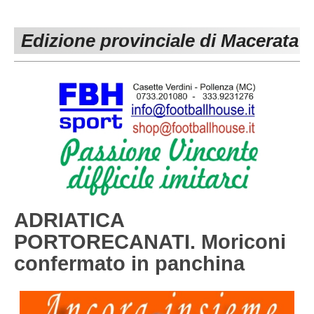
PESARO URBINO
PROMOZIONE
DIRETTA
Edizione provinciale di Macerata
Carica la tua Rosa
1^ CATEGORIA
2^ CATEGORIA
3^ CATEGORIA
GIOVANILI
ADRIATICA
PORTORECANATI. Moriconi
confermato in panchina