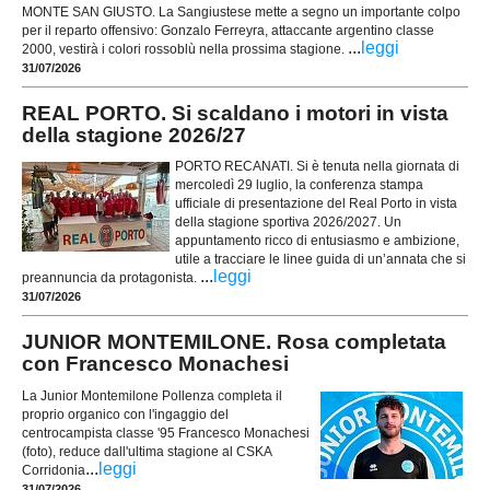
MONTE SAN GIUSTO. La Sangiustese mette a segno un importante colpo
per il reparto offensivo: Gonzalo Ferreyra, attaccante argentino classe
...
leggi
2000, vestirà i colori rossoblù nella prossima stagione.
31/07/2026
REAL PORTO. Si scaldano i motori in vista
della stagione 2026/27
PORTO RECANATI. Si è tenuta nella giornata di
mercoledì 29 luglio, la conferenza stampa
ufficiale di presentazione del Real Porto in vista
della stagione sportiva 2026/2027. Un
appuntamento ricco di entusiasmo e ambizione,
utile a tracciare le linee guida di un’annata che si
...
leggi
preannuncia da protagonista.
31/07/2026
JUNIOR MONTEMILONE. Rosa completata
con Francesco Monachesi
La Junior Montemilone Pollenza completa il
proprio organico con l'ingaggio del
centrocampista classe '95 Francesco Monachesi
(foto), reduce dall'ultima stagione al CSKA
...
leggi
Corridonia
31/07/2026