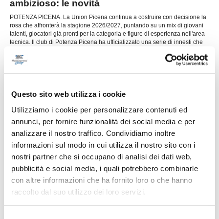
ambizioso: le novità
POTENZA PICENA. La Union Picena continua a costruire con decisione la
rosa che affronterà la stagione 2026/2027, puntando su un mix di giovani
talenti, giocatori già pronti per la categoria e figure di esperienza nell'area
tecnica. Il club di Potenza Picena ha ufficializzato una serie di innesti che
...
leggi
confermano la volontà di dare contin
29/07/2026
LORESE. Prende forma la nuova squadra di
mister Malatesta
Questo sito web utilizza i cookie
...
leggi
Utilizziamo i cookie per personalizzare contenuti ed
28/07/2026
annunci, per fornire funzionalità dei social media e per
analizzare il nostro traffico. Condividiamo inoltre
informazioni sul modo in cui utilizza il nostro sito con i
nostri partner che si occupano di analisi dei dati web,
RICCI: "Mercato importante, ora dobbiamo
pubblicità e social media, i quali potrebbero combinarle
diventare una squadra"
con altre informazioni che ha fornito loro o che hanno
...
leggi
raccolto dal suo utilizzo dei loro servizi.
28/07/2026
Selezione