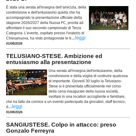
È stata una serata all'insegna dell’amicizia, della
condivisione e dell'entusiasmo quella che ha
accompagnato la presentazione ufficiale della
stagione 2026/2027 della Nuova FC, pronta ad
affrontare il suo secondo campionato di Terza
Categoria. L'evento, ospitato presso l'oratorio di
...
leggi
Chiesanuova, ha visto protagoniste le tr
01/08/2026
TELUSIANO-STESE. Ambizione ed
entusiasmo alla presentazione
Una serata all'insegna dell'entusiasmo, della
condivisione e della voglia di costruire qualcosa
di importante. Giovedì 30 luglio la Telusiano-
Stese si è presentata ufficialmente nel corso
della cena inaugurale della nuova società,
svoltasi in una location accogliente e familiare,
che ha fatto da cornice a un evento partecipato da giocatori, staff tecnico,
...
leggi
d
01/08/2026
SANGIUSTESE. Colpo in attacco: preso
Gonzalo Ferreyra