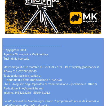
-------------------------------------------------------------
Copyright © 2001-
Agenzia Giornalistica Multimediale.
Tutti i diritti riservati.
Marcheingol.it è un marchio di TVP ITALY S.r.l. - PEC: tvpitaly@arubapec.it
P.IVA e C.F. 02078550445
Testata giornalistica iscritta a:
- Tribunale di Fermo (registrazione n. 5/2003)
- ROC -Registro degli Operatori di Comunicazione - (iscrizione n. 18487)
Redazione: info@quelliche.net
Infoline: 3464232265 - 3939481012
Le foto presenti su Marcheingol.it sono di proprietà e/o prese da Internet, e
quindi valutate di pubblico dominio.