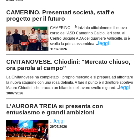
CAMERINO. Presentati società, staff e
progetto per il futuro
CAMERINO – È iniziato ufficialmente il nuovo
corso dell'ASD Camerino Calcio. Ieri sera, al
Centro Sociale ADA del quartiere Vallicelle, si è
...
leggi
svolta la prima assemblea
31/07/2026
CIVITANOVESE. Chiodini: "Mercato chiuso,
ora parola al campo"
La Civitanovese ha completato il proprio mercato e si prepara ad affrontare
la nuova stagione con una rosa definita. A fare il punto è il direttore sportivo
...
leggi
Mauro Chiodini, che traccia un bilancio del lavoro svolto e guard
30/07/2026
L'AURORA TREIA si presenta con
entusiasmo e grandi ambizioni
...
leggi
29/07/2026