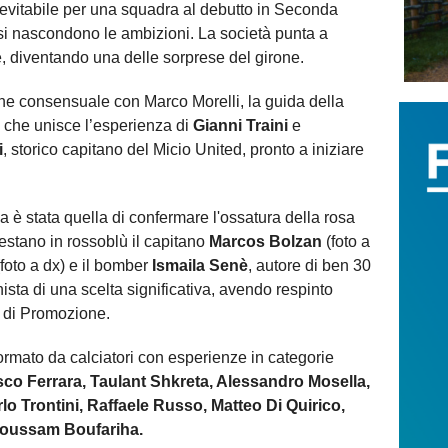
inevitabile per una squadra al debutto in Seconda
si nascondono le ambizioni. La società punta a
le, diventando una delle sorprese del girone.
one consensuale con Marco Morelli, la guida della
 che unisce l’esperienza di
Gianni Traini
e
i
, storico capitano del Micio United, pronto a iniziare
 è stata quella di confermare l'ossatura della rosa
stano in rossoblù il capitano
Marcos Bolzan
(foto a
foto a dx) e il bomber
Ismaila Senè
, autore di ben 30
ista di una scelta significativa, avendo respinto
à di Promozione.
ormato da calciatori con esperienze in categorie
o Ferrara, Taulant Shkreta, Alessandro Mosella,
lo Trontini, Raffaele Russo, Matteo Di Quirico,
Houssam Boufariha.