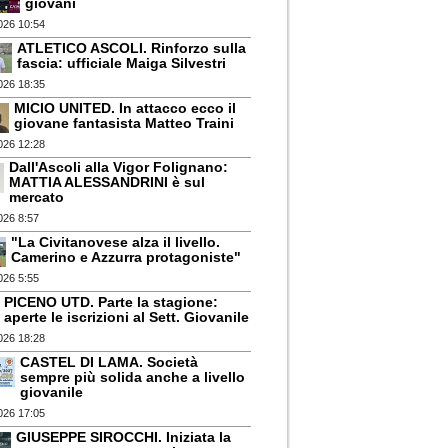
giovani
026 10:54
ATLETICO ASCOLI. Rinforzo sulla
fascia: ufficiale Maiga Silvestri
026 18:35
MICIO UNITED. In attacco ecco il
giovane fantasista Matteo Traini
026 12:28
Dall'Ascoli alla Vigor Folignano:
MATTIA ALESSANDRINI è sul
mercato
026 8:57
"La Civitanovese alza il livello.
Camerino e Azzurra protagoniste"
026 5:55
PICENO UTD. Parte la stagione:
aperte le iscrizioni al Sett. Giovanile
026 18:28
CASTEL DI LAMA. Società
sempre più solida anche a livello
giovanile
026 17:05
GIUSEPPE SIROCCHI. Iniziata la