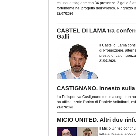
chiuso la stagione con 34 presenze, 3 gol e 3 a
fortemente nel progetto dell’Atletico. Ringrazio la
22/07/2026
CASTEL DI LAMA tra conferm
Galli
Il Castel di Lama con
di Promozione, alterna
prestigio. La dirigen
21/07/2026
CASTIGNANO. Innesto sulla f
La Polisportiva Castignano mette a segno un nuo
ha ufficializzato l'arrivo di Daniele Voltattorni, 
21/07/2026
MICIO UNITED. Altri due rinf
Il Micio United contin
sarà affidata alla copp