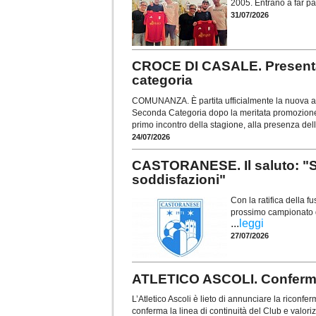
2005. Entrano a far par
31/07/2026
CROCE DI CASALE. Presentat
categoria
COMUNANZA. È partita ufficialmente la nuova av
Seconda Categoria dopo la meritata promozione con
primo incontro della stagione, alla presenza del
24/07/2026
CASTORANESE. Il saluto: "Si
soddisfazioni"
Con la ratifica della f
prossimo campionato di
...
leggi
27/07/2026
ATLETICO ASCOLI. Conferma
L’Atletico Ascoli è lieto di annunciare la riconf
conferma la linea di continuità del Club e valoriz