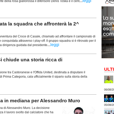
...
leggi
te della rosa giallorossa il difensore Denis Toska e il cent
a la squadra che affronterà la 2^
ventura del Croce di Casale, chiamato ad affrontare il campionato di
quistata attraverso i play-off. Il gruppo squadra si è ritrovato per il
...
leggi
la dirigenza guidata dal presidente
 chiude una storia ricca di
ULT
usione tra Castoranese e l'Offida United, destinata a disputare il
 Prima Categoria, cala ufficialmente il sipario sulla storia della
06/08/2
 in mediana per Alessandro Muro
05/08/2
erma di Alessandro Muro. La decisione
za il lavoro svolto dal calciatore che ha