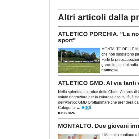
Altri articoli dalla p
ATLETICO PORCHIA. "La nost
sport"
MONTALTO DELLE MARCH
che non sussistono più
Forte la preoccupazion
garantire la continuità
03/08/2026
ATLETICO GMD. Al via tanti v
Nella splendida cornice dello Chalet Antares di
voluto ringraziare per la calorosa ospitalità, è s
dell'Atletico GMD Grottammare che prenderà pa
...
leggi
Categoria.
03/08/2026
MONTALTO. Due giovani innes
Il Montalto continua a i