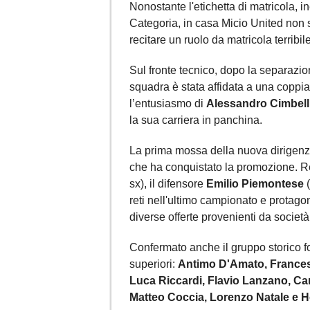
Nonostante l'etichetta di matricola, 
Categoria, in casa Micio United non 
recitare un ruolo da matricola terribi
Sul fronte tecnico, dopo la separazi
squadra è stata affidata a una coppia
l’entusiasmo di
Alessandro Cimbell
la sua carriera in panchina.
La prima mossa della nuova dirigenza
che ha conquistato la promozione. Re
sx), il difensore
Emilio Piemontese
(
reti nell'ultimo campionato e protagon
diverse offerte provenienti da societ
Confermato anche il gruppo storico f
superiori:
Antimo D'Amato, Francesc
Luca Riccardi, Flavio Lanzano, Car
Matteo Coccia, Lorenzo Natale e 