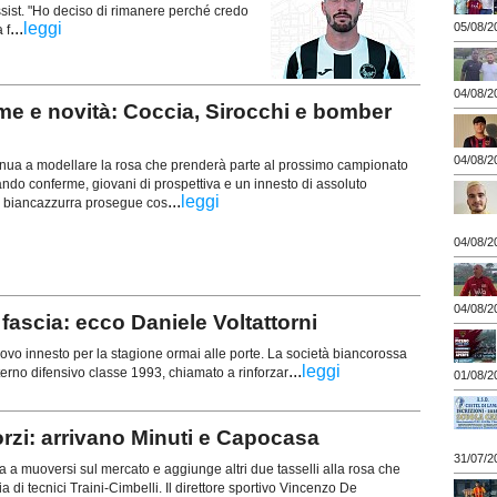
ssist. "Ho deciso di rimanere perché credo
...
leggi
05/08/2
 f
04/08/2
e e novità: Coccia, Sirocchi e bomber
04/08/2
tinua a modellare la rosa che prenderà parte al prossimo campionato
ndo conferme, giovani di prospettiva e un innesto di assoluto
...
leggi
za biancazzurra prosegue cos
04/08/2
04/08/2
ascia: ecco Daniele Voltattorni
vo innesto per la stagione ormai alle porte. La società biancorossa
...
leggi
esterno difensivo classe 1993, chiamato a rinforzar
01/08/2
orzi: arrivano Minuti e Capocasa
31/07/2
ua a muoversi sul mercato e aggiunge altri due tasselli alla rosa che
ia di tecnici Traini-Cimbelli. Il direttore sportivo Vincenzo De