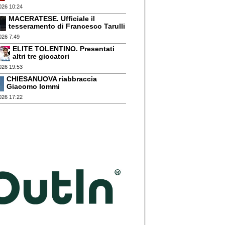
026 10:24
MACERATESE. Ufficiale il
tesseramento di Francesco Tarulli
026 7:49
ELITE TOLENTINO. Presentati
altri tre giocatori
026 19:53
CHIESANUOVA riabbraccia
Giacomo Iommi
026 17:22