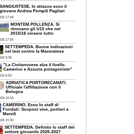
SANGIUSTESE. In attacco ecco il
giovane Andrea Pompili Pagliari
026 17:44
MONTEM.POLLENZA. Si
ritrovano gli U15 che nel
2015/16 vinsero tutto
026 17:05
SETTEMPEDA. Buone indicazioni
nel test contro la Maceratese
026 9:35
"La Civitanovese alza il livello.
Camerino e Azzurra protagoniste"
026 5:55
ADRIATICA PORTORECANATI.
Ufficiale l'affiliazione con il
Bologna
026 16:18
CAMERINO. Ecco lo staff di
Fondati: Scoponi vice, portieri a
Marsili
026 15:30
SETTEMPEDA. Definito lo staff del
settore giovanile 2026-2027