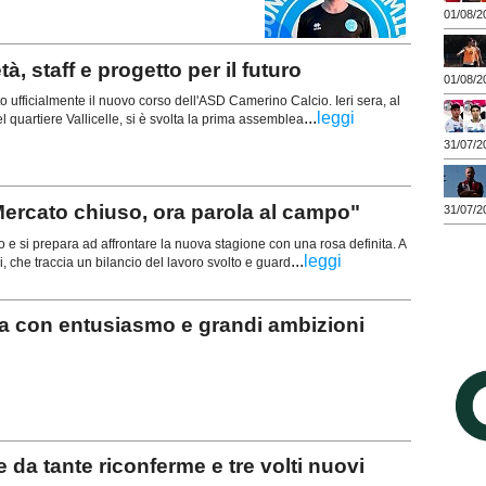
01/08/2
 staff e progetto per il futuro
01/08/2
ufficialmente il nuovo corso dell'ASD Camerino Calcio. Ieri sera, al
...
leggi
 quartiere Vallicelle, si è svolta la prima assemblea
31/07/2
ercato chiuso, ora parola al campo"
31/07/2
 e si prepara ad affrontare la nuova stagione con una rosa definita. A
...
leggi
ni, che traccia un bilancio del lavoro svolto e guard
 con entusiasmo e grandi ambizioni
da tante riconferme e tre volti nuovi