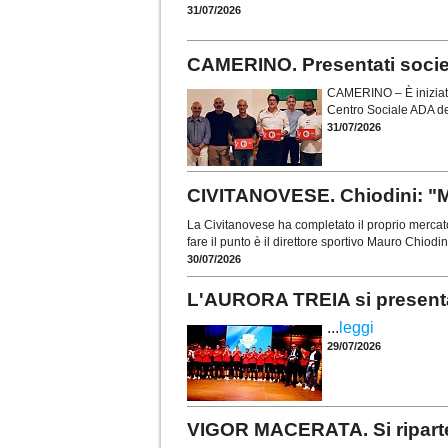
31/07/2026
CAMERINO. Presentati società,
CAMERINO – È iniziato 
Centro Sociale ADA del
31/07/2026
CIVITANOVESE. Chiodini: "M
La Civitanovese ha completato il proprio mercato
fare il punto è il direttore sportivo Mauro Chiodi
30/07/2026
L'AURORA TREIA si presenta
...
leggi
29/07/2026
VIGOR MACERATA. Si riparte 