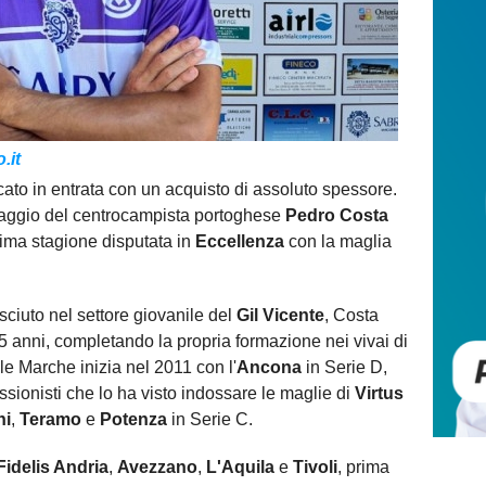
.it
cato in entrata con un acquisto di assoluto spessore.
ingaggio del centrocampista portoghese
Pedro Costa
tima stagione disputata in
Eccellenza
con la maglia
esciuto nel settore giovanile del
Gil Vicente
, Costa
i 15 anni, completando la propria formazione nei vivai di
lle Marche inizia nel 2011 con l'
Ancona
in Serie D,
essionisti che lo ha visto indossare le maglie di
Virtus
ni
,
Teramo
e
Potenza
in Serie C.
Fidelis Andria
,
Avezzano
,
L'Aquila
e
Tivoli
, prima