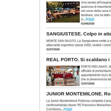
Una serata all'insegna
qualcosa di importante
nel corso della cena i
familiare, che ha fatto
...
leggi
d
01/08/2026
SANGIUSTESE. Colpo in atta
MONTE SAN GIUSTO. La Sangiustese mette a segn
attaccante argentino classe 2000, vestirà i colo
31/07/2026
REAL PORTO. Si scaldano i m
PORTO RECANATI. Si è 
ufficiale di presentaz
appuntamento ricco di 
che si preannuncia da
31/07/2026
JUNIOR MONTEMILONE. Rosa
La Junior Montemilone Pollenza completa il prop
centrocampista classe '95 Francesco Monachesi (
...
leggi
Corridonia