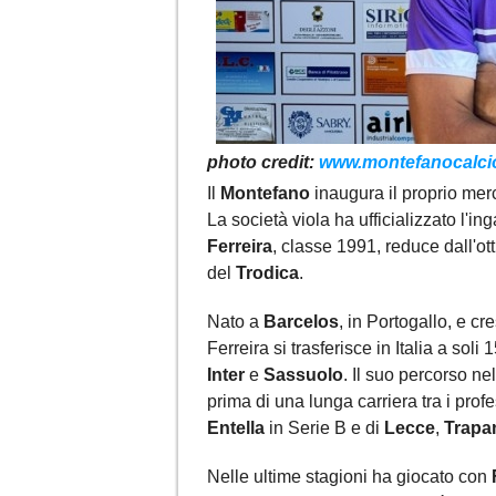
photo credit:
www.montefanocalcio
Il
Montefano
inaugura il proprio mer
La società viola ha ufficializzato l'
Ferreira
, classe 1991, reduce dall'ot
del
Trodica
.
Nato a
Barcelos
, in Portogallo, e cr
Ferreira si trasferisce in Italia a sol
Inter
e
Sassuolo
. Il suo percorso ne
prima di una lunga carriera tra i prof
Entella
in Serie B e di
Lecce
,
Trapa
Nelle ultime stagioni ha giocato con