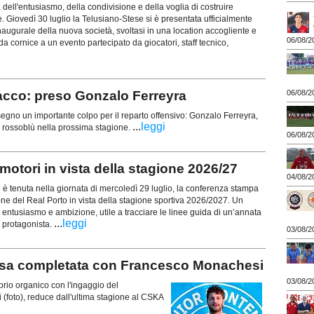
 dell'entusiasmo, della condivisione e della voglia di costruire
. Giovedì 30 luglio la Telusiano-Stese si è presentata ufficialmente
naugurale della nuova società, svoltasi in una location accogliente e
06/08/2
 da cornice a un evento partecipato da giocatori, staff tecnico,
cco: preso Gonzalo Ferreyra
06/08/2
o un importante colpo per il reparto offensivo: Gonzalo Ferreyra,
...
leggi
ri rossoblù nella prossima stagione.
06/08/2
otori in vista della stagione 2026/27
04/08/2
tenuta nella giornata di mercoledì 29 luglio, la conferenza stampa
ione del Real Porto in vista della stagione sportiva 2026/2027. Un
entusiasmo e ambizione, utile a tracciare le linee guida di un’annata
...
leggi
 protagonista.
03/08/2
 completata con Francesco Monachesi
03/08/2
rio organico con l'ingaggio del
foto), reduce dall'ultima stagione al CSKA