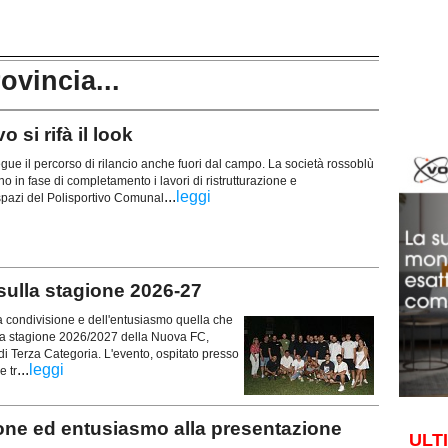
rovincia...
 si rifà il look
ue il percorso di rilancio anche fuori dal campo. La società rossoblù
 in fase di completamento i lavori di ristrutturazione e
...
leggi
 spazi del Polisportivo Comunal
 sulla stagione 2026-27
la condivisione e dell'entusiasmo quella che
la stagione 2026/2027 della Nuova FC,
i Terza Categoria. L'evento, ospitato presso
...
leggi
e tr
e ed entusiasmo alla presentazione
ULT