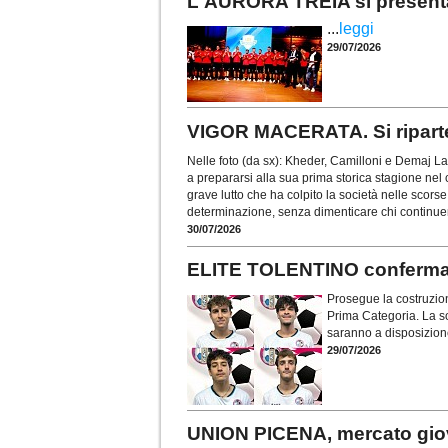
L'AURORA TREIA si presenta
...
leggi
29/07/2026
VIGOR MACERATA. Si riparte 
Nelle foto (da sx): Kheder, Camilloni e Demaj L
a prepararsi alla sua prima storica stagione nel
grave lutto che ha colpito la società nelle scors
determinazione, senza dimenticare chi continue
30/07/2026
ELITE TOLENTINO conferma la
Prosegue la costruzion
Prima Categoria. La so
saranno a disposizion
29/07/2026
UNION PICENA, mercato giov