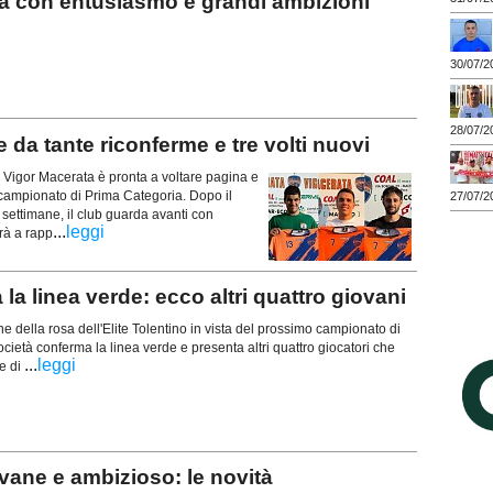
 con entusiasmo e grandi ambizioni
30/07/2
28/07/2
da tante riconferme e tre volti nuovi
a Vigor Macerata è pronta a voltare pagina e
 campionato di Prima Categoria. Dopo il
27/07/2
e settimane, il club guarda avanti con
...
leggi
rà a rapp
 linea verde: ecco altri quattro giovani
e della rosa dell'Elite Tolentino in vista del prossimo campionato di
cietà conferma la linea verde e presenta altri quattro giocatori che
...
leggi
e di
ane e ambizioso: le novità