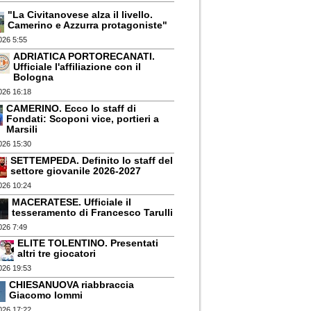
"La Civitanovese alza il livello.
Camerino e Azzurra protagoniste"
026 5:55
ADRIATICA PORTORECANATI.
Ufficiale l'affiliazione con il
Bologna
026 16:18
CAMERINO. Ecco lo staff di
Fondati: Scoponi vice, portieri a
Marsili
026 15:30
SETTEMPEDA. Definito lo staff del
settore giovanile 2026-2027
026 10:24
MACERATESE. Ufficiale il
tesseramento di Francesco Tarulli
026 7:49
ELITE TOLENTINO. Presentati
altri tre giocatori
026 19:53
CHIESANUOVA riabbraccia
Giacomo Iommi
026 17:22