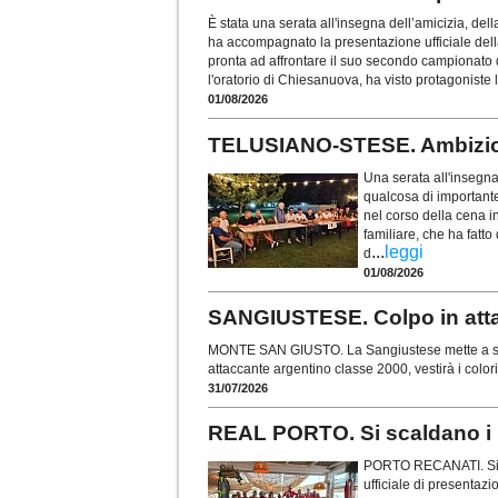
È stata una serata all'insegna dell’amicizia, del
ha accompagnato la presentazione ufficiale del
pronta ad affrontare il suo secondo campionato d
l'oratorio di Chiesanuova, ha visto protagoniste l
01/08/2026
TELUSIANO-STESE. Ambizion
Una serata all'insegna
qualcosa di importante
nel corso della cena i
familiare, che ha fatto
...
leggi
d
01/08/2026
SANGIUSTESE. Colpo in atta
MONTE SAN GIUSTO. La Sangiustese mette a segn
attaccante argentino classe 2000, vestirà i colo
31/07/2026
REAL PORTO. Si scaldano i m
PORTO RECANATI. Si è 
ufficiale di presentaz