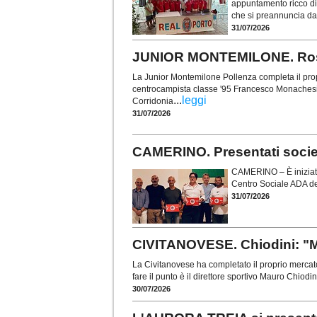
appuntamento ricco di 
che si preannuncia da
31/07/2026
JUNIOR MONTEMILONE. Rosa
La Junior Montemilone Pollenza completa il prop
centrocampista classe '95 Francesco Monachesi (
...
leggi
Corridonia
31/07/2026
CAMERINO. Presentati società,
CAMERINO – È iniziato 
Centro Sociale ADA del
31/07/2026
CIVITANOVESE. Chiodini: "M
La Civitanovese ha completato il proprio mercato
fare il punto è il direttore sportivo Mauro Chiodi
30/07/2026