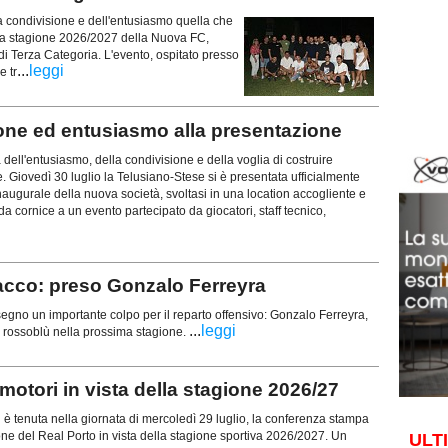
la condivisione e dell'entusiasmo quella che
la stagione 2026/2027 della Nuova FC,
i Terza Categoria. L'evento, ospitato presso
...
leggi
e tr
e ed entusiasmo alla presentazione
 dell'entusiasmo, della condivisione e della voglia di costruire
. Giovedì 30 luglio la Telusiano-Stese si è presentata ufficialmente
naugurale della nuova società, svoltasi in una location accogliente e
 da cornice a un evento partecipato da giocatori, staff tecnico,
cco: preso Gonzalo Ferreyra
o un importante colpo per il reparto offensivo: Gonzalo Ferreyra,
...
leggi
ri rossoblù nella prossima stagione.
otori in vista della stagione 2026/27
tenuta nella giornata di mercoledì 29 luglio, la conferenza stampa
ione del Real Porto in vista della stagione sportiva 2026/2027. Un
ULT