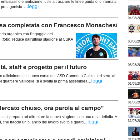
entusiasmo e ambizione, utile a tracciare le linee guida di un’annata
...
leggi
 protagonista.
04/08/2
 completata con Francesco Monachesi
rio organico con l'ingaggio del
foto), reduce dall'ultima stagione al CSKA
03/08/2
03/08/2
 staff e progetto per il futuro
ufficialmente il nuovo corso dell'ASD Camerino Calcio. Ieri sera, al
...
leggi
 quartiere Vallicelle, si è svolta la prima assemblea
01/08/2
01/08/2
ercato chiuso, ora parola al campo"
 e si prepara ad affrontare la nuova stagione con una rosa definita. A
31/07/2
...
leggi
ni, che traccia un bilancio del lavoro svolto e guard
31/07/2