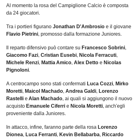
Al momento la rosa del Campiglione Calcio è composta
da 24 giocatori.
Tra i portieri figurano
Jonathan D'Ambrosio
e il giovane
Flavio Pietrini
, promosso dalla formazione Juniores.
Il reparto difensivo può contare su
Francesco Sobrini
,
Giacomo Fazi
,
Cristian Eusebi
,
Nicola Ferracuti
,
Michele Renzi
,
Mattia Amico
,
Alex Detto
e
Nicolas
Pignoloni
.
A centrocampo sono stati confermati
Luca Cozzi
,
Mirko
Moretti
,
Maicol Machado
,
Andrea Galdi
,
Lorenzo
Rastelli
e
Alan Machado
, ai quali si aggiungono il nuovo
acquisto
Emanuele Ciferri
e
Nicola Moretti
, anch'egli
proveniente dalla Juniores.
In attacco, infine, faranno parte della rosa
Lorenzo
Dionea
,
Luca Ferranti
,
Kevin Bellabarba
,
Riccardo