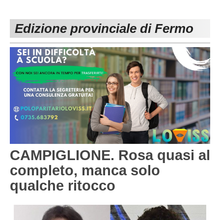
PESARO URBINO
PROMOZIONE
DIRETTA
Edizione provinciale di Fermo
Carica la tua Rosa
1^ CATEGORIA
2^ CATEGORIA
3^ CATEGORIA
GIOVANILI
CAMPIGLIONE. Rosa quasi al
completo, manca solo
qualche ritocco