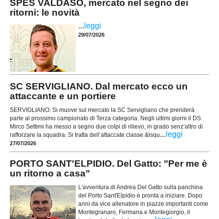
SPES VALDASO, mercato nel segno dei
ritorni: le novità
...
leggi
29/07/2026
SC SERVIGLIANO. Dal mercato ecco un
attaccante e un portiere
SERVIGLIANO. Si muove sul mercato la SC Servigliano che prenderà
parte al prossimo campionato di Terza categoria. Negli ultimi giorni il DS
Mirco Settimi ha messo a segno due colpi di rilievo, in grado senz’altro di
...
leggi
rafforzare la squadra. Si tratta dell’attaccate classe &lsqu
27/07/2026
PORTO SANT'ELPIDIO. Del Gatto: "Per me è
un ritorno a casa"
L'avventura di Andrea Del Gatto sulla panchina
del Porto Sant'Elpidio è pronta a iniziare. Dopo
anni da vice allenatore in piazze importanti come
Montegranaro, Fermana e Montegiorgio, il