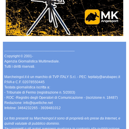
-------------------------------------------------------------
Copyright © 2001-
Agenzia Giornalistica Multimediale.
Tutti i diritti riservati.
Marcheingol.it è un marchio di TVP ITALY S.r.l. - PEC: tvpitaly@arubapec.it
P.IVA e C.F. 02078550445
Testata giornalistica iscritta a:
- Tribunale di Fermo (registrazione n. 5/2003)
- ROC -Registro degli Operatori di Comunicazione - (iscrizione n. 18487)
Redazione: info@quelliche.net
Infoline: 3464232265 - 3939481012
Le foto presenti su Marcheingol.it sono di proprietà e/o prese da Internet, e
quindi valutate di pubblico dominio.
Se i soggetti o gli autori avessero qualcosa in contrario alla pubblicazione,