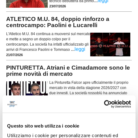
...
leggi
tecnico debutterà da primo
23/07/2026
ATLETICO M.U. 84, doppio rinforzo a
centrocampo: Paolini e Lucarelli
L'Atletico M.U. 84 continua a muoversi sul mercato
e mette a segno un doppio colpo per il
centrocampo. La società ha infatti ufficializzato gli
...
leggi
arrivi di Francesco Paolini e Tommaso
21/07/2026
PINTURETTA. Atriani e Cimadamore sono le
prime novità di mercato
La Pinturetta Falcor apre ufficialmente il proprio
mercato in vista della stagione 2026/2027 con
due innesti. La società rossoblù ha annunciato
gli arrivi di Mirco Atriani e Lorenzo Cimadamore,
...
leggi
primi rinforz
21/07/2026
PORTO SANT'ELPIDIO. Cannoni nuovo DS:
Questo sito web utilizza i cookie
"Ripartiamo con idee chiare"
Utilizziamo i cookie per personalizzare contenuti ed
Ripartire da zero, puntando sui giovani del territorio e su un forte senso di