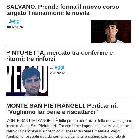
SALVANO. Prende forma il nuovo corso
targato Tramannoni: le novità
...
leggi
30/07/2026
PINTURETTA, mercato tra conferme e
ritorni: tre rinforzi
...
leggi
29/07/2026
MONTE SAN PIETRANGELI. Perticarini:
"Vogliamo far bene e riscattarci"
MONTE SAN PIETRANGELI. È tutto pronto per l'inizio della nuova stagione
in casa Monte San Pietrangeli. Tra conferme importanti, diversi volti nuovi e
l'arrivo in panchina di un tecnico di spessore come Emanuele Poggi,
l'ambiente rossoblù guarda con entusiasmo al prossimo campionato di