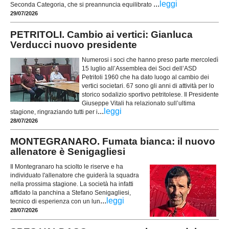
...
leggi
Seconda Categoria, che si preannuncia equilibrato
29/07/2026
PETRITOLI. Cambio ai vertici: Gianluca
Verducci nuovo presidente
Numerosi i soci che hanno preso parte mercoledì
15 luglio all’Assemblea dei Soci dell’ASD
Petritoli 1960 che ha dato luogo al cambio dei
vertici societari. 67 sono gli anni di attività per lo
storico sodalizio sportivo petritolese. Il Presidente
Giuseppe Vitali ha relazionato sull’ultima
...
leggi
stagione, ringraziando tutti per i
28/07/2026
MONTEGRANARO. Fumata bianca: il nuovo
allenatore è Senigagliesi
Il Montegranaro ha sciolto le riserve e ha
individuato l'allenatore che guiderà la squadra
nella prossima stagione. La società ha infatti
affidato la panchina a Stefano Senigagliesi,
...
leggi
tecnico di esperienza con un lun
28/07/2026