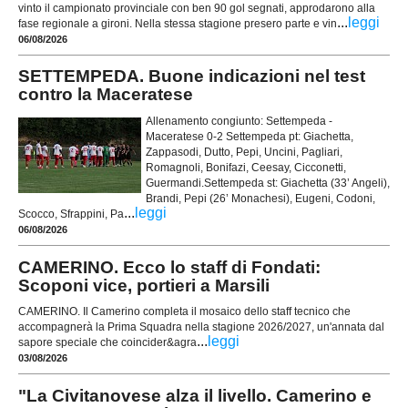
vinto il campionato provinciale con ben 90 gol segnati, approdarono alla
...
leggi
fase regionale a gironi. Nella stessa stagione presero parte e vin
06/08/2026
SETTEMPEDA. Buone indicazioni nel test
contro la Maceratese
Allenamento congiunto: Settempeda -
Maceratese 0-2 Settempeda pt: Giachetta,
Zappasodi, Dutto, Pepi, Uncini, Pagliari,
Romagnoli, Bonifazi, Ceesay, Cicconetti,
Guermandi.Settempeda st: Giachetta (33’ Angeli),
Brandi, Pepi (26’ Monachesi), Eugeni, Codoni,
...
leggi
Scocco, Sfrappini, Pa
06/08/2026
CAMERINO. Ecco lo staff di Fondati:
Scoponi vice, portieri a Marsili
CAMERINO. Il Camerino completa il mosaico dello staff tecnico che
accompagnerà la Prima Squadra nella stagione 2026/2027, un'annata dal
...
leggi
sapore speciale che coincider&agra
03/08/2026
"La Civitanovese alza il livello. Camerino e