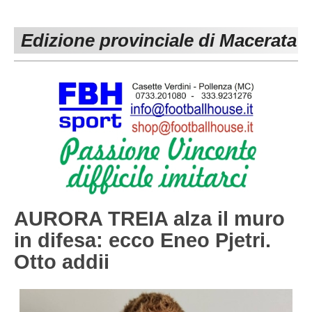
PESARO URBINO
PROMOZIONE
DIRETTA
Edizione provinciale di Macerata
Carica la tua Rosa
1^ CATEGORIA
2^ CATEGORIA
3^ CATEGORIA
GIOVANILI
AURORA TREIA alza il muro
in difesa: ecco Eneo Pjetri.
Otto addii