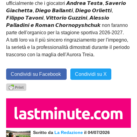
ufficialmente che i giocatori 𝘼𝙣𝙙𝙧𝙚𝙖 𝙏𝙚𝙨𝙩𝙖, 𝙎𝙖𝙫𝙚𝙧𝙞𝙤
𝙂𝙞𝙖𝙘𝙝𝙚𝙩𝙩𝙖, 𝘿𝙞𝙚𝙜𝙤 𝘽𝙖𝙡𝙡𝙖𝙣𝙩𝙞, 𝘿𝙞𝙚𝙜𝙤 𝙊𝙧𝙡𝙞𝙚𝙩𝙩𝙞,
𝙁𝙞𝙡𝙞𝙥𝙥𝙤 𝙏𝙖𝙫𝙤𝙣𝙞, 𝙑𝙞𝙩𝙩𝙤𝙧𝙞𝙤 𝙂𝙪𝙯𝙯𝙞𝙣𝙞, 𝘼𝙡𝙚𝙨𝙨𝙞𝙤
𝙋𝙖𝙡𝙡𝙖𝙙𝙞𝙣𝙞 𝙚 𝙍𝙤𝙢𝙖𝙣 𝘾𝙝𝙤𝙧𝙣𝙤𝙥𝙮𝙨𝙝𝙘𝙝𝙪𝙠 non faranno
parte dell'organico per la stagione sportiva 2026-2027.
A tutti loro va il più sincero ringraziamento per l'impegno,
la serietà e la professionalità dimostrati durante il periodo
trascorso con la maglia dell'Aurora Treia.
Condividi su Facebook
Condividi su X
Scritto da
La Redazione
il 04/07/2026