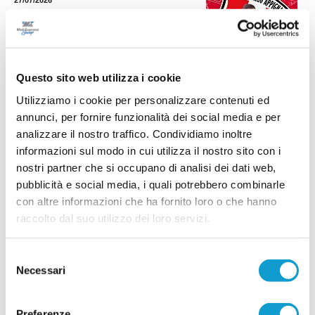
ALEX BONIFAZI. Il portiere in cerca di una
Questo sito web utilizza i cookie
nuova sfida
Utilizziamo i cookie per personalizzare contenuti ed
Nuovi stimoli, tanta voglia di ripartire e la
determinazione di scrivere un nuovo capitolo
annunci, per fornire funzionalità dei social media e per
della propria carriera. È questo il messaggio
analizzare il nostro traffico. Condividiamo inoltre
lanciato da Alex Bonifazi, che ha fatto sapere di
informazioni sul modo in cui utilizza il nostro sito con i
essere alla ricerca di una nuova
...
leggi
opportunità.Dopo alcune stagioni viss
nostri partner che si occupano di analisi dei dati web,
25/07/2026
pubblicità e social media, i quali potrebbero combinarle
con altre informazioni che ha fornito loro o che hanno
ROBERTO BERGAMINI saluta il
Montemilone Pollenza e torna sul mercato
raccolto dal suo utilizzo dei loro servizi.
Si conclude l'esperienza di Roberto Bergamini (foto) con il Montemilone
Pollenza. E' infatti ufficiale la separazione tra la società ed il difensore, che
Selezione
...
leggi
da oggi è ufficialmente svincolato e
Necessari
del
24/07/2026
consenso
MATELICA. Confermati i giovani Montella e
Preferenze