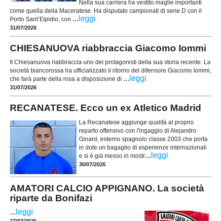
Nella sua carriera ha vestito maglie importanti
come quella della Maceratese. Ha disputato campionati di serie D con il
...
leggi
Porto Sant’Elpidio, con
31/07/2026
CHIESANUOVA riabbraccia Giacomo Iommi
Il Chiesanuova riabbraccia uno dei protagonisti della sua storia recente. La
società biancorossa ha ufficializzato il ritorno del difensore Giacomo Iommi,
...
leggi
che farà parte della rosa a disposizione di
31/07/2026
RECANATESE. Ecco un ex Atletico Madrid
La Recanatese aggiunge qualità al proprio
reparto offensivo con l'ingaggio di Alejandro
Ginard, esterno spagnolo classe 2003 che porta
in dote un bagaglio di esperienze internazionali
...
leggi
e si è già messo in mostr
30/07/2026
AMATORI CALCIO APPIGNANO. La società
riparte da Bonifazi
...
leggi
27/07/2026