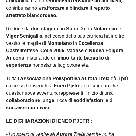
affidabilità
e a un
rendimento costante ad alti livelli
,
contribuiranno a
rafforzare e blindare il reparto
arretrato biancorosso
.
Reduce da
due stagioni in Serie D
con
Notaresco
e
Vigor Senigallia
, nel corso della sua carriera ha inoltre
vestito le maglie di
Montefano
in
Eccellenza
,
Castelfrettese
,
Colle 2006
,
Vadese
e
Nuova Folgore
Ancona
, maturando un
importante bagaglio di
esperienza
nonostante la giovane età.
Tutta l'
Associazione Polisportiva Aurora Treia
dà il più
caloroso benvenuto a
Eneo Pjetri
, con l'augurio che
questa nuova avventura rappresenti l'inizio di una
collaborazione lunga
, ricca di
soddisfazioni
e di
successi condivisi
.
LE DICHIARAZIONI DI ENEO PJETRI:
«Ho scelto di venire all'
Aurora Treia
perché mi ha