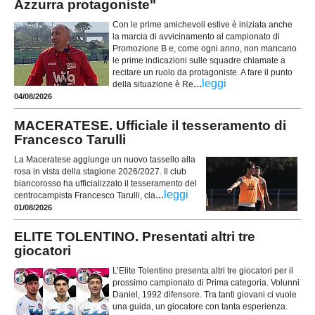
Azzurra protagoniste"
Con le prime amichevoli estive è iniziata anche
la marcia di avvicinamento al campionato di
Promozione B e, come ogni anno, non mancano
le prime indicazioni sulle squadre chiamate a
recitare un ruolo da protagoniste. A fare il punto
...
leggi
della situazione è Re
04/08/2026
MACERATESE. Ufficiale il tesseramento di
Francesco Tarulli
La Maceratese aggiunge un nuovo tassello alla
rosa in vista della stagione 2026/2027. Il club
biancorosso ha ufficializzato il tesseramento del
...
leggi
centrocampista Francesco Tarulli, cla
01/08/2026
ELITE TOLENTINO. Presentati altri tre
giocatori
L’Elite Tolentino presenta altri tre giocatori per il
prossimo campionato di Prima categoria. Volunni
Daniel, 1992 difensore. Tra tanti giovani ci vuole
una guida, un giocatore con tanta esperienza.