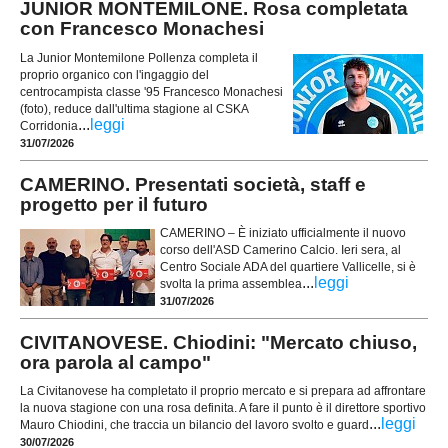
JUNIOR MONTEMILONE. Rosa completata
con Francesco Monachesi
La Junior Montemilone Pollenza completa il
proprio organico con l'ingaggio del
centrocampista classe '95 Francesco Monachesi
(foto), reduce dall'ultima stagione al CSKA
...
leggi
Corridonia
31/07/2026
CAMERINO. Presentati società, staff e
progetto per il futuro
CAMERINO – È iniziato ufficialmente il nuovo
corso dell'ASD Camerino Calcio. Ieri sera, al
Centro Sociale ADA del quartiere Vallicelle, si è
...
leggi
svolta la prima assemblea
31/07/2026
CIVITANOVESE. Chiodini: "Mercato chiuso,
ora parola al campo"
La Civitanovese ha completato il proprio mercato e si prepara ad affrontare
la nuova stagione con una rosa definita. A fare il punto è il direttore sportivo
...
leggi
Mauro Chiodini, che traccia un bilancio del lavoro svolto e guard
30/07/2026