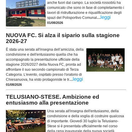
anche fuori dal campo. La società rossoblù ha
comunicato che sono in fase di completamento i
lavori di ristrutturazione e riqualificazione degli
...
leggi
spazi del Polisportivo Comunal
01/08/2026
NUOVA FC. Si alza il sipario sulla stagione
2026-27
È stata una serata all'insegna dell’amicizia, della
condivisione e dell'entusiasmo quella che ha
accompagnato la presentazione ufficiale della
stagione 2026/2027 della Nuova FC, pronta ad
affrontare il suo secondo campionato di Terza
Categoria. L'evento, ospitato presso l'oratorio di
...
leggi
Chiesanuova, ha visto protagoniste le tr
01/08/2026
TELUSIANO-STESE. Ambizione ed
entusiasmo alla presentazione
Una serata all'insegna dell'entusiasmo, della
condivisione e della voglia di costruire qualcosa
di importante. Giovedì 30 luglio la Telusiano-
Stese si è presentata ufficialmente nel corso
della cena inaugurale della nuova società,