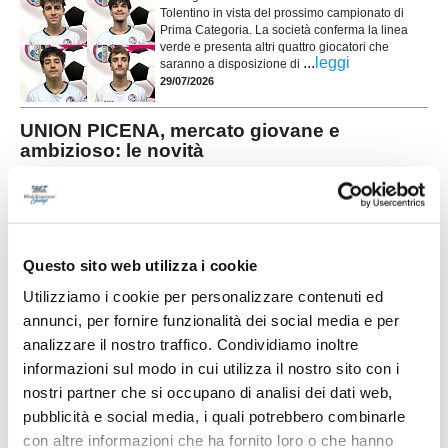
Tolentino in vista del prossimo campionato di
Prima Categoria. La società conferma la linea
verde e presenta altri quattro giocatori che
...
leggi
saranno a disposizione di
29/07/2026
UNION PICENA, mercato giovane e
ambizioso: le novità
POTENZA PICENA. La Union Picena continua a costruire con decisione la
rosa che affronterà la stagione 2026/2027, puntando su un mix di giovani
talenti, giocatori già pronti per la categoria e figure di esperienza nell'area
tecnica. Il club di Potenza Picena ha ufficializzato una serie di innesti che
...
leggi
confermano la volontà di dare contin
Questo sito web utilizza i cookie
29/07/2026
Utilizziamo i cookie per personalizzare contenuti ed
LORESE. Prende forma la nuova squadra di
annunci, per fornire funzionalità dei social media e per
mister Malatesta
analizzare il nostro traffico. Condividiamo inoltre
...
leggi
informazioni sul modo in cui utilizza il nostro sito con i
28/07/2026
nostri partner che si occupano di analisi dei dati web,
pubblicità e social media, i quali potrebbero combinarle
con altre informazioni che ha fornito loro o che hanno