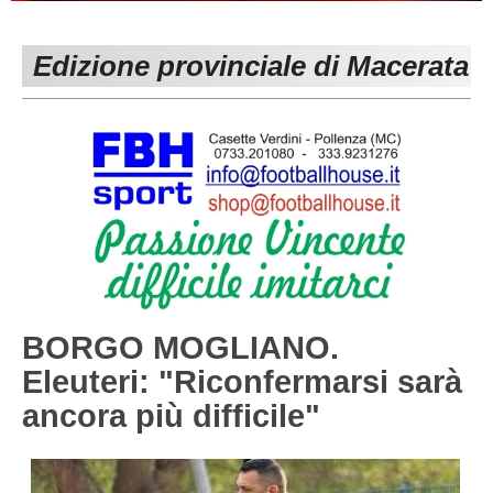
PESARO URBINO
PROMOZIONE
DIRETTA
Edizione provinciale di Macerata
Carica la tua Rosa
1^ CATEGORIA
2^ CATEGORIA
3^ CATEGORIA
GIOVANILI
BORGO MOGLIANO.
Eleuteri: "Riconfermarsi sarà
ancora più difficile"