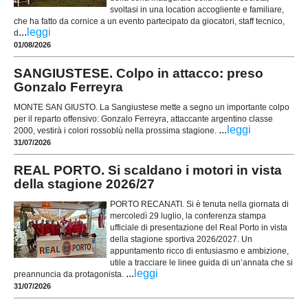
svoltasi in una location accogliente e familiare,
che ha fatto da cornice a un evento partecipato da giocatori, staff tecnico,
...
leggi
d
01/08/2026
SANGIUSTESE. Colpo in attacco: preso
Gonzalo Ferreyra
MONTE SAN GIUSTO. La Sangiustese mette a segno un importante colpo
per il reparto offensivo: Gonzalo Ferreyra, attaccante argentino classe
...
leggi
2000, vestirà i colori rossoblù nella prossima stagione.
31/07/2026
REAL PORTO. Si scaldano i motori in vista
della stagione 2026/27
PORTO RECANATI. Si è tenuta nella giornata di
mercoledì 29 luglio, la conferenza stampa
ufficiale di presentazione del Real Porto in vista
della stagione sportiva 2026/2027. Un
appuntamento ricco di entusiasmo e ambizione,
utile a tracciare le linee guida di un’annata che si
...
leggi
preannuncia da protagonista.
31/07/2026