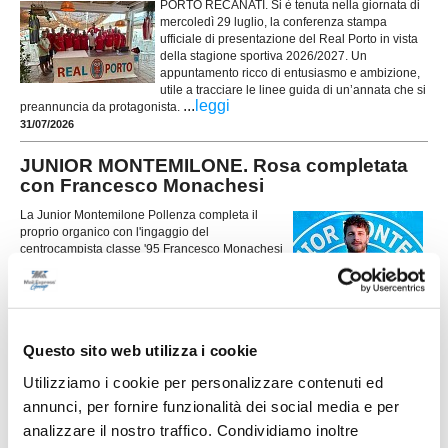
PORTO RECANATI. Si è tenuta nella giornata di
mercoledì 29 luglio, la conferenza stampa
ufficiale di presentazione del Real Porto in vista
della stagione sportiva 2026/2027. Un
appuntamento ricco di entusiasmo e ambizione,
utile a tracciare le linee guida di un’annata che si
...
leggi
preannuncia da protagonista.
31/07/2026
JUNIOR MONTEMILONE. Rosa completata
con Francesco Monachesi
La Junior Montemilone Pollenza completa il
proprio organico con l'ingaggio del
centrocampista classe '95 Francesco Monachesi
(foto), reduce dall'ultima stagione al CSKA
...
leggi
Corridonia
31/07/2026
CAMERINO. Presentati società, staff e
Questo sito web utilizza i cookie
progetto per il futuro
Utilizziamo i cookie per personalizzare contenuti ed
CAMERINO – È iniziato ufficialmente il nuovo
annunci, per fornire funzionalità dei social media e per
corso dell'ASD Camerino Calcio. Ieri sera, al
Centro Sociale ADA del quartiere Vallicelle, si è
analizzare il nostro traffico. Condividiamo inoltre
...
leggi
svolta la prima assemblea