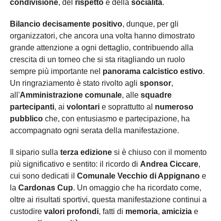
condivisione
, del
rispetto
e della
socialità
.
Bilancio decisamente positivo
, dunque, per gli
organizzatori, che ancora una volta hanno dimostrato
grande attenzione a ogni dettaglio, contribuendo alla
crescita di un torneo che si sta ritagliando un ruolo
sempre più importante nel
panorama calcistico estivo
.
Un ringraziamento è stato rivolto agli
sponsor
,
all'
Amministrazione comunale
, alle
squadre
partecipanti
, ai
volontari
e soprattutto al
numeroso
pubblico
che, con entusiasmo e partecipazione, ha
accompagnato ogni serata della manifestazione.
Il sipario sulla
terza edizione
si è chiuso con il momento
più significativo e sentito: il ricordo di
Andrea Ciccare
,
cui sono dedicati il
Comunale Vecchio di Appignano
e
la
Cardonas Cup
. Un omaggio che ha ricordato come,
oltre ai risultati sportivi, questa manifestazione continui a
custodire
valori profondi
, fatti di
memoria
,
amicizia
e