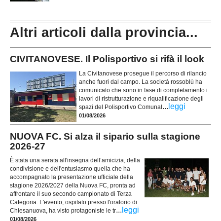
Altri articoli dalla provincia...
CIVITANOVESE. Il Polisportivo si rifà il look
La Civitanovese prosegue il percorso di rilancio
anche fuori dal campo. La società rossoblù ha
comunicato che sono in fase di completamento i
lavori di ristrutturazione e riqualificazione degli
...
leggi
spazi del Polisportivo Comunal
01/08/2026
NUOVA FC. Si alza il sipario sulla stagione
2026-27
È stata una serata all'insegna dell’amicizia, della
condivisione e dell'entusiasmo quella che ha
accompagnato la presentazione ufficiale della
stagione 2026/2027 della Nuova FC, pronta ad
affrontare il suo secondo campionato di Terza
Categoria. L'evento, ospitato presso l'oratorio di
...
leggi
Chiesanuova, ha visto protagoniste le tr
01/08/2026