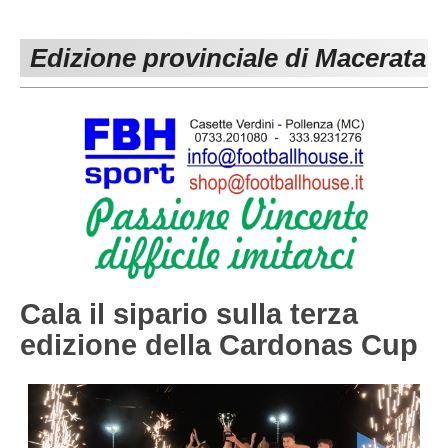
PESARO URBINO
PROMOZIONE
DIRETTA
Edizione provinciale di Macerata
Carica la tua Rosa
1^ CATEGORIA
2^ CATEGORIA
3^ CATEGORIA
GIOVANILI
Cala il sipario sulla terza
edizione della Cardonas Cup