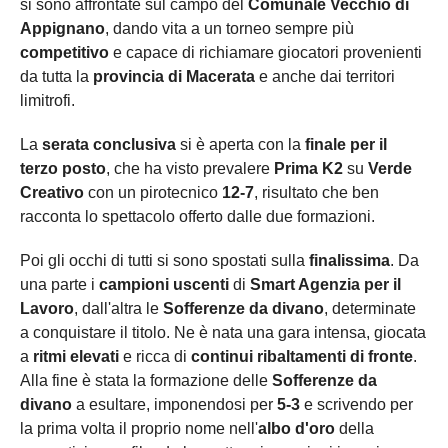
si sono affrontate sul campo del
Comunale Vecchio di
Appignano
, dando vita a un torneo sempre più
competitivo
e capace di richiamare giocatori provenienti
da tutta la
provincia di Macerata
e anche dai territori
limitrofi.
La
serata conclusiva
si è aperta con la
finale per il
terzo posto
, che ha visto prevalere
Prima K2
su
Verde
Creativo
con un pirotecnico
12-7
, risultato che ben
racconta lo spettacolo offerto dalle due formazioni.
Poi gli occhi di tutti si sono spostati sulla
finalissima
. Da
una parte i
campioni uscenti
di
Smart Agenzia per il
Lavoro
, dall'altra le
Sofferenze da divano
, determinate
a conquistare il titolo. Ne è nata una gara intensa, giocata
a
ritmi elevati
e ricca di
continui ribaltamenti di fronte
.
Alla fine è stata la formazione delle
Sofferenze da
divano
a esultare, imponendosi per
5-3
e scrivendo per
la prima volta il proprio nome nell'
albo d'oro
della