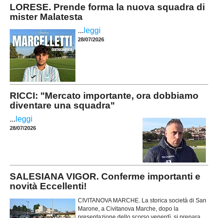
LORESE. Prende forma la nuova squadra di
mister Malatesta
...
leggi
28/07/2026
RICCI: "Mercato importante, ora dobbiamo
diventare una squadra"
...
leggi
28/07/2026
SALESIANA VIGOR. Conferme importanti e
novità Eccellenti!
CIVITANOVA MARCHE. La storica società di San
Marone, a Civitanova Marche, dopo la
presentazione dello scorso venerdì, si prepara