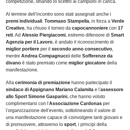
competizione, sfilando lo scettro ai campioni in carica.
Al termine dell'incontro sono stati assegnati anche i
premi individuali
.
Tommaso Stampella
, in forza a
Verde
Creativo
, ha chiuso il torneo da
capocannoniere
con
17
reti
. Ad
Alessio Piergiacomi
, estremo difensore di
Smart
Agenzia per il Lavoro
, è andato il riconoscimento di
miglior portiere
per il
secondo anno consecutivo
,
mentre
Andrea Compagnucci
delle
Sofferenze da
divano
è stato premiato come
miglior giocatore
della
manifestazione.
Alla
cerimonia di premiazione
hanno partecipato il
sindaco di Appignano Mariano Calamita
e l'
assessore
allo Sport Simone Gasparini
, che hanno voluto
complimentarsi con l'
Associazione Cardonas
per
l'organizzazione dell'evento, sottolineando il valore di
una manifestazione capace di coinvolgere tanti giovani e
di promuovere, attraverso lo
sport
, i principi della