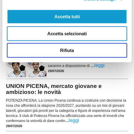
lutto che ha colpito la società nelle scorse
settimane, il club guarda avanti con
...
leggi
determinazione, senza dimenticare chi continuerà a rapp
Accetta tutti
30/07/2026
ELITE TOLENTINO conferma la linea verde:
Accetta selezionati
ecco altri quattro giovani
Prosegue la costruzione della rosa dell'Elite
Rifiuta
Tolentino in vista del prossimo campionato di
Prima Categoria. La società conferma la linea
verde e presenta altri quattro giocatori che
...
leggi
saranno a disposizione di
29/07/2026
UNION PICENA, mercato giovane e
ambizioso: le novità
POTENZA PICENA. La Union Picena continua a costruire con decisione la
rosa che affronterà la stagione 2026/2027, puntando su un mix di giovani
talenti, giocatori già pronti per la categoria e figure di esperienza nell'area
tecnica. Il club di Potenza Picena ha ufficializzato una serie di innesti che
...
leggi
confermano la volontà di dare contin
29/07/2026