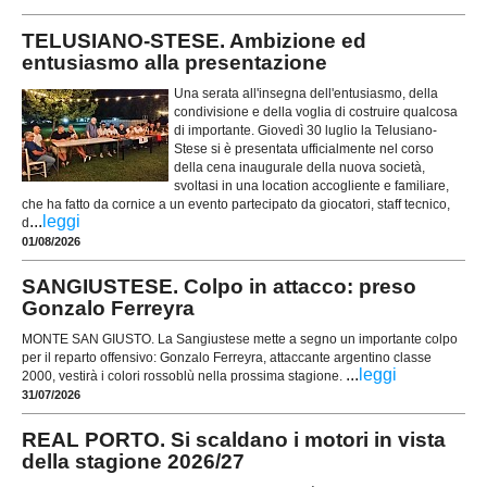
TELUSIANO-STESE. Ambizione ed
entusiasmo alla presentazione
Una serata all'insegna dell'entusiasmo, della
condivisione e della voglia di costruire qualcosa
di importante. Giovedì 30 luglio la Telusiano-
Stese si è presentata ufficialmente nel corso
della cena inaugurale della nuova società,
svoltasi in una location accogliente e familiare,
che ha fatto da cornice a un evento partecipato da giocatori, staff tecnico,
...
leggi
d
01/08/2026
SANGIUSTESE. Colpo in attacco: preso
Gonzalo Ferreyra
MONTE SAN GIUSTO. La Sangiustese mette a segno un importante colpo
per il reparto offensivo: Gonzalo Ferreyra, attaccante argentino classe
...
leggi
2000, vestirà i colori rossoblù nella prossima stagione.
31/07/2026
REAL PORTO. Si scaldano i motori in vista
della stagione 2026/27