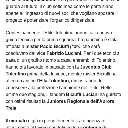
guarda al futuro: il club sottolinea come le porte siano
aperte all’ingresso di nuovi soci che vogliano sposare il
progetto e potenziare l'organico dirigenziale.
Contestualmente, l'Elite Tolentino annuncia la nuova
guida tecnica per la prima squadra. La panchina è stata
affidata a
mister Paolo Biciuffi
(foto)
, che sarà
coadiuvato dal
vice Fabrizio Luciani
. Per i due tecnici si
tratta di un gradito ritorno a casa: entrambi di Tolentino,
hanno già lavorato in passato con la
Juventus Club
Tolentino
prima della fusione, mentre mister Biciuffi ha
allenato anche l’
Elfa Tolentino
, dimostrando di
conoscere alla perfezione l'ambiente dell'Elite. Nelle
ultime due stagioni, il tandem
Biciuffi-Luciani
ha guidato
con ottimi risultati la
Juniores Regionale dell'Aurora
Treia
.
Il
mercato
è già in pieno fermento. La dirigenza è
attivamente al lavoro per definire le
riconferme
dei