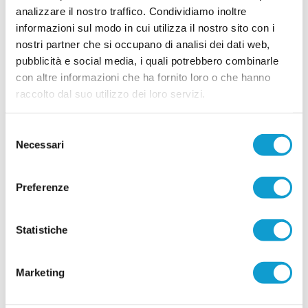
29/07/2026
analizzare il nostro traffico. Condividiamo inoltre
informazioni sul modo in cui utilizza il nostro sito con i
LORESE. Prende forma la nuova squadra di
nostri partner che si occupano di analisi dei dati web,
mister Malatesta
pubblicità e social media, i quali potrebbero combinarle
...
leggi
con altre informazioni che ha fornito loro o che hanno
28/07/2026
raccolto dal suo utilizzo dei loro servizi.
Selezione
Necessari
del
RICCI: "Mercato importante, ora dobbiamo
consenso
diventare una squadra"
Preferenze
...
leggi
28/07/2026
Statistiche
Marketing
SALESIANA VIGOR. Conferme importanti e
novità Eccellenti!