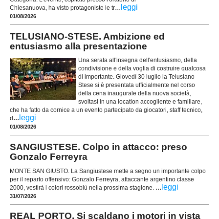
...
leggi
Chiesanuova, ha visto protagoniste le tr
01/08/2026
TELUSIANO-STESE. Ambizione ed
entusiasmo alla presentazione
Una serata all'insegna dell'entusiasmo, della
condivisione e della voglia di costruire qualcosa
di importante. Giovedì 30 luglio la Telusiano-
Stese si è presentata ufficialmente nel corso
della cena inaugurale della nuova società,
svoltasi in una location accogliente e familiare,
che ha fatto da cornice a un evento partecipato da giocatori, staff tecnico,
...
leggi
d
01/08/2026
SANGIUSTESE. Colpo in attacco: preso
Gonzalo Ferreyra
MONTE SAN GIUSTO. La Sangiustese mette a segno un importante colpo
per il reparto offensivo: Gonzalo Ferreyra, attaccante argentino classe
...
leggi
2000, vestirà i colori rossoblù nella prossima stagione.
31/07/2026
REAL PORTO. Si scaldano i motori in vista