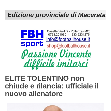
PESARO URBINO
PROMOZIONE
DIRETTA
Edizione provinciale di Macerata
Carica la tua Rosa
1^ CATEGORIA
2^ CATEGORIA
3^ CATEGORIA
GIOVANILI
ELITE TOLENTINO non
chiude e rilancia: ufficiale il
nuovo allenatore