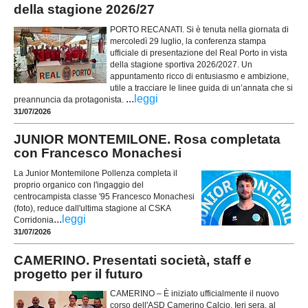
della stagione 2026/27
PORTO RECANATI. Si è tenuta nella giornata di
mercoledì 29 luglio, la conferenza stampa
ufficiale di presentazione del Real Porto in vista
della stagione sportiva 2026/2027. Un
appuntamento ricco di entusiasmo e ambizione,
utile a tracciare le linee guida di un’annata che si
...
leggi
preannuncia da protagonista.
31/07/2026
JUNIOR MONTEMILONE. Rosa completata
con Francesco Monachesi
La Junior Montemilone Pollenza completa il
proprio organico con l'ingaggio del
centrocampista classe '95 Francesco Monachesi
(foto), reduce dall'ultima stagione al CSKA
...
leggi
Corridonia
31/07/2026
CAMERINO. Presentati società, staff e
progetto per il futuro
CAMERINO – È iniziato ufficialmente il nuovo
corso dell'ASD Camerino Calcio. Ieri sera, al