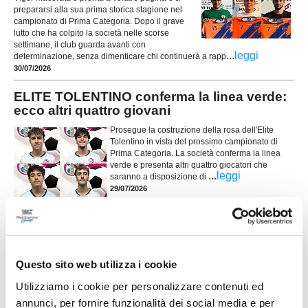
prepararsi alla sua prima storica stagione nel
campionato di Prima Categoria. Dopo il grave
lutto che ha colpito la società nelle scorse
settimane, il club guarda avanti con
...
leggi
determinazione, senza dimenticare chi continuerà a rapp
30/07/2026
ELITE TOLENTINO conferma la linea verde:
ecco altri quattro giovani
Prosegue la costruzione della rosa dell'Elite
Tolentino in vista del prossimo campionato di
Prima Categoria. La società conferma la linea
verde e presenta altri quattro giocatori che
...
leggi
saranno a disposizione di
29/07/2026
UNION PICENA, mercato giovane e
ambizioso: le novità
POTENZA PICENA. La Union Picena continua a costruire con decisione la
Questo sito web utilizza i cookie
rosa che affronterà la stagione 2026/2027, puntando su un mix di giovani
talenti, giocatori già pronti per la categoria e figure di esperienza nell'area
Utilizziamo i cookie per personalizzare contenuti ed
tecnica. Il club di Potenza Picena ha ufficializzato una serie di innesti che
annunci, per fornire funzionalità dei social media e per
...
leggi
confermano la volontà di dare contin