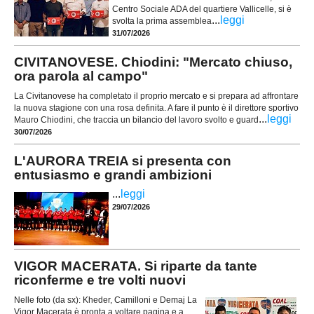
Centro Sociale ADA del quartiere Vallicelle, si è
...
leggi
svolta la prima assemblea
31/07/2026
CIVITANOVESE. Chiodini: "Mercato chiuso,
ora parola al campo"
La Civitanovese ha completato il proprio mercato e si prepara ad affrontare
la nuova stagione con una rosa definita. A fare il punto è il direttore sportivo
...
leggi
Mauro Chiodini, che traccia un bilancio del lavoro svolto e guard
30/07/2026
L'AURORA TREIA si presenta con
entusiasmo e grandi ambizioni
...
leggi
29/07/2026
VIGOR MACERATA. Si riparte da tante
riconferme e tre volti nuovi
Nelle foto (da sx): Kheder, Camilloni e Demaj La
Vigor Macerata è pronta a voltare pagina e a