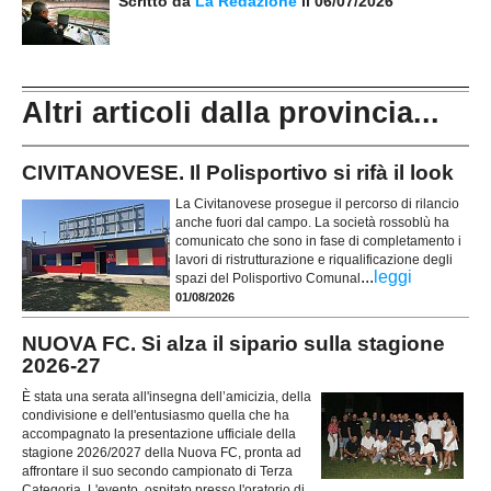
Scritto da
La Redazione
il 06/07/2026
Altri articoli dalla provincia...
CIVITANOVESE. Il Polisportivo si rifà il look
La Civitanovese prosegue il percorso di rilancio
anche fuori dal campo. La società rossoblù ha
comunicato che sono in fase di completamento i
lavori di ristrutturazione e riqualificazione degli
...
leggi
spazi del Polisportivo Comunal
01/08/2026
NUOVA FC. Si alza il sipario sulla stagione
2026-27
È stata una serata all'insegna dell’amicizia, della
condivisione e dell'entusiasmo quella che ha
accompagnato la presentazione ufficiale della
stagione 2026/2027 della Nuova FC, pronta ad
affrontare il suo secondo campionato di Terza
Categoria. L'evento, ospitato presso l'oratorio di