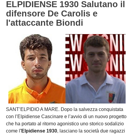
ELPIDIENSE 1930 Salutano il
Carica la tua Rosa
1^ CATEGORIA
difensore De Carolis e
l'attaccante Biondi
2^ CATEGORIA
3^ CATEGORIA
GIOVANILI
SANT’ELPIDIO A MARE. Dopo la salvezza conquistata
con l’Elpidiense Cascinare e l’avvio di un nuovo progetto
che ha portato al ritorno agonistico uno storico sodalizio
come l
’Elpidiense 1930
, lasciano la società due ragazzi