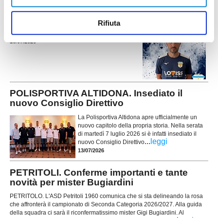
LAPEDONESE. Ecco i primi colpi per la
Seconda Categoria!
Rifiuta
...
leggi
16/07/2026
POLISPORTIVA ALTIDONA. Insediato il
nuovo Consiglio Direttivo
La Polisportiva Altidona apre ufficialmente un
nuovo capitolo della propria storia. Nella serata
di martedì 7 luglio 2026 si è infatti insediato il
...
leggi
nuovo Consiglio Direttivo
13/07/2026
PETRITOLI. Conferme importanti e tante
novità per mister Bugiardini
PETRITOLO. L'ASD Petritoli 1960 comunica che si sta delineando la rosa
che affronterà il campionato di Seconda Categoria 2026/2027. Alla guida
della squadra ci sarà il riconfermatissimo mister Gigi Bugiardini. Al