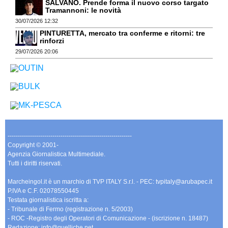
SALVANO. Prende forma il nuovo corso targato
Tramannoni: le novità
30/07/2026 12:32
PINTURETTA, mercato tra conferme e ritorni: tre
rinforzi
29/07/2026 20:06
-------------------------------------------------------------
Copyright © 2001-
Agenzia Giornalistica Multimediale.
Tutti i diritti riservati.
Marcheingol.it è un marchio di TVP ITALY S.r.l. - PEC: tvpitaly@arubapec.it
P.IVA e C.F. 02078550445
Testata giornalistica iscritta a:
- Tribunale di Fermo (registrazione n. 5/2003)
- ROC -Registro degli Operatori di Comunicazione - (iscrizione n. 18487)
Redazione: info@quelliche.net