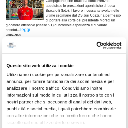
Campiglione, che brucia la concorrenza e
acquisisce le prestazioni agonistiche di Luca
Bracciotti (foto). Il lavoro incessante svolto nelle
ultime settimane dal DS Juri Cozzi, ha permesso
di portare alla corte del presidente Moretti un
giocatore offensivo (classe '91) di notevole esperienza e di valore
...
leggi
assolut
28/07/2026
MONTEGRANARO, rebus allenatore: i nomi
per la panchina
...
leggi
Questo sito web utilizza i cookie
26/07/2026
Utilizziamo i cookie per personalizzare contenuti ed
annunci, per fornire funzionalità dei social media e per
analizzare il nostro traffico. Condividiamo inoltre
FERMANA Ufficializzato lo staff: sarà
informazioni sul modo in cui utilizza il nostro sito con i
Antognozzi il vice di Sansovini
nostri partner che si occupano di analisi dei dati web,
pubblicità e social media, i quali potrebbero combinarle
FERMO. Parte una nuova avventura per
Giuseppe Antognozzi (foto), allenatore con
con altre informazioni che ha fornito loro o che hanno
patentino UEFA A che anche nella prossima
raccolto dal suo utilizzo dei loro servizi.
stagione sarà nello staff tecnico della Fermana.