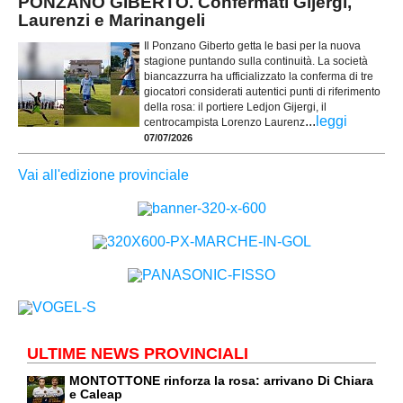
PONZANO GIBERTO. Confermati Gijergi,
Laurenzi e Marinangeli
Il Ponzano Giberto getta le basi per la nuova
stagione puntando sulla continuità. La società
biancazzurra ha ufficializzato la conferma di tre
giocatori considerati autentici punti di riferimento
della rosa: il portiere Ledjon Gijergi, il
...
leggi
centrocampista Lorenzo Laurenz
07/07/2026
Vai all'edizione provinciale
ULTIME NEWS PROVINCIALI
MONTOTTONE rinforza la rosa: arrivano Di Chiara
e Caleap