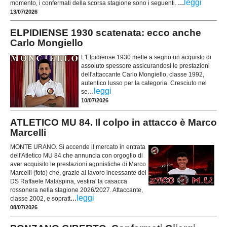
...
leggi
momento, i confermati della scorsa stagione sono i seguenti.
13/07/2026
ELPIDIENSE 1930 scatenata: ecco anche
Carlo Mongiello
L'Elpidiense 1930 mette a segno un acquisto di
assoluto spessore assicurandosi le prestazioni
dell'attaccante Carlo Mongiello, classe 1992,
autentico lusso per la categoria. Cresciuto nel
...
leggi
se
10/07/2026
ATLETICO MU 84. Il colpo in attacco è Marco
Marcelli
MONTE URANO. Si accende il mercato in entrata
dell'Atletico MU 84 che annuncia con orgoglio di
aver acquisito le prestazioni agonistiche di Marco
Marcelli (foto) che, grazie al lavoro incessante del
DS Raffaele Malaspina, vestira' la casacca
rossonera nella stagione 2026/2027. Attaccante,
...
leggi
classe 2002, e sopratt
08/07/2026