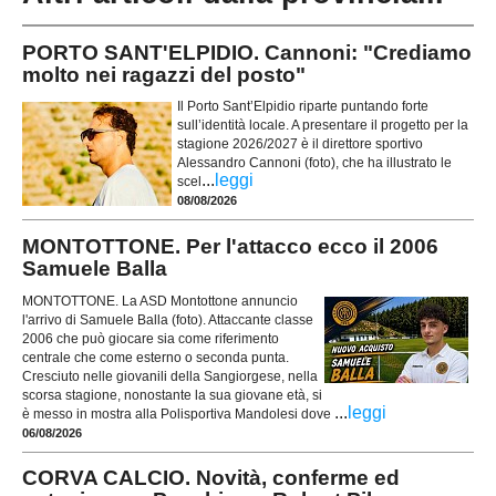
PORTO SANT'ELPIDIO. Cannoni: "Crediamo
molto nei ragazzi del posto"
Il Porto Sant’Elpidio riparte puntando forte
sull’identità locale. A presentare il progetto per la
stagione 2026/2027 è il direttore sportivo
Alessandro Cannoni (foto), che ha illustrato le
...
leggi
scel
08/08/2026
MONTOTTONE. Per l'attacco ecco il 2006
Samuele Balla
MONTOTTONE. La ASD Montottone annuncio
l'arrivo di Samuele Balla (foto). Attaccante classe
2006 che può giocare sia come riferimento
centrale che come esterno o seconda punta.
Cresciuto nelle giovanili della Sangiorgese, nella
scorsa stagione, nonostante la sua giovane età, si
...
leggi
è messo in mostra alla Polisportiva Mandolesi dove
06/08/2026
CORVA CALCIO. Novità, conferme ed