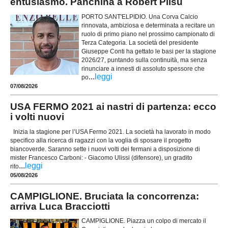
entusiasmo. Panchina a Robert Pilsu
PORTO SANT'ELPIDIO. Una Corva Calcio
rinnovata, ambiziosa e determinata a recitare un
ruolo di primo piano nel prossimo campionato di
Terza Categoria. La società del presidente
Giuseppe Conti ha gettato le basi per la stagione
2026/27, puntando sulla continuità, ma senza
rinunciare a innesti di assoluto spessore che
...
leggi
po
07/08/2026
USA FERMO 2021 ai nastri di partenza: ecco
i volti nuovi
Inizia la stagione per l’USA Fermo 2021. La società ha lavorato in modo
specifico alla ricerca di ragazzi con la voglia di sposare il progetto
biancoverde. Saranno sette i nuovi volti dei fermani a disposizione di
mister Francesco Carboni: - Giacomo Ulissi (difensore), un gradito
...
leggi
rito
05/08/2026
CAMPIGLIONE. Bruciata la concorrenza:
arriva Luca Bracciotti
CAMPIGLIONE. Piazza un colpo di mercato il