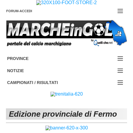
FORUM-ACCEDI
Contattaci
PROVINCE
EDIZIONE:
Cerca
NOTIZIE
ANCONA
NOTIZIE:
CAMPIONATI / RISULTATI
ASCOLI PICENO
SERIE C
Campionati e Risultati:
FERMO
SERIE D
NAZIONALI
Edizione provinciale di Fermo
MACERATA
ECCELLENZA
REGIONALI
PESARO URBINO
PROMOZIONE
DIRETTA