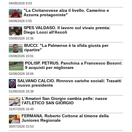
04/08/2026 9:03
"La Civitanovese alza il livello. Camerino e
Azzurra protagoniste"
04/08/2026 5:55
SPES VALDASO. Il lavoro sul vivaio premia:
Diego Locci all'Ascoli
03/08/2026 15:36
BUCCI: "La Palmense è la sfida giusta per
ripartire"
03/08/2026 10:01
POLISP. PETRUS. Panchina a Francesco Bosoni:
9 acquisti per migliorare
02/08/2026 18:06
SALVANO CALCIO. Rinnovo cariche sociali: Trasatti
nuovo presidente
01/08/2026 18:38
L'Amatori San Giorgio cambia pelle: nasce
l'ATLETICO SAN GIORGIO
31/07/2026 16:48
FERMANA. Roberto Cottone al timone della
Juniores Regionale
30/07/2026 15:53