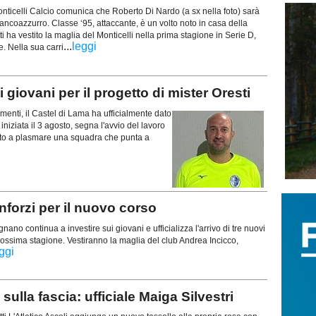
ticelli Calcio comunica che Roberto Di Nardo (a sx nella foto) sarà
ancoazzurro. Classe ‘95, attaccante, è un volto noto in casa della
ti ha vestito la maglia del Monticelli nella prima stagione in Serie D,
...
leggi
e. Nella sua carri
giovani per il progetto di mister Oresti
enti, il Castel di Lama ha ufficialmente dato
niziata il 3 agosto, segna l'avvio del lavoro
mato a plasmare una squadra che punta a
forzi per il nuovo corso
no continua a investire sui giovani e ufficializza l'arrivo di tre nuovi
 prossima stagione. Vestiranno la maglia del club Andrea Incicco,
ggi
lla fascia: ufficiale Maiga Silvestri