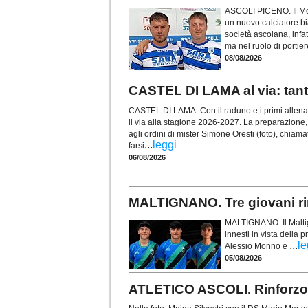
ASCOLI PICENO. Il Mon
un nuovo calciatore bi
società ascolana, infat
ma nel ruolo di portier
08/08/2026
CASTEL DI LAMA al via: tanti 
CASTEL DI LAMA. Con il raduno e i primi allenam
il via alla stagione 2026-2027. La preparazione, i
agli ordini di mister Simone Oresti (foto), chia
...
leggi
farsi
06/08/2026
MALTIGNANO. Tre giovani rin
MALTIGNANO. Il Maltigna
innesti in vista della
...
le
Alessio Monno e
05/08/2026
ATLETICO ASCOLI. Rinforzo su