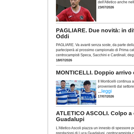
dell'Atletico anche ne
23/07/2026
PAGLIARE. Due novità: in dif
Oddi
PAGLIARE. Va avanti senza soste, da parte della 
parteciperà al prossimo campionato di Prima cate
centrocampisti Speca, Sacchini e Cardinali; degl
18/07/2026
MONTICELLI. Doppio arrivo da
Il Monticelli continua a
provenienti dal settore
...
leggi
17/07/2026
ATLETICO ASCOLI. Colpo a c
Guadalupi
L'Atletico Ascoli piazza un innesto di spessore 
prestazioni di Luca Guadalupi, centrocampista c