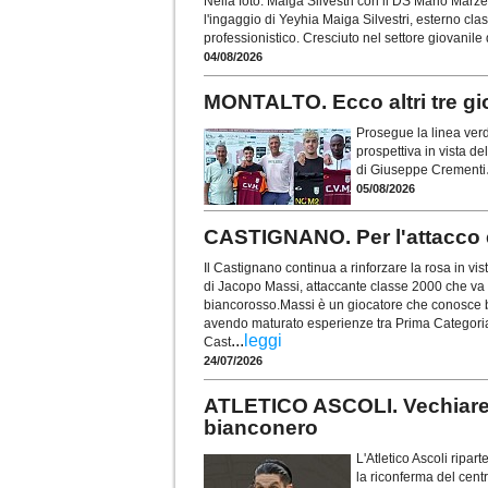
Nella foto: Maiga Silvestri con il DS Mario Marze
l'ingaggio di Yeyhia Maiga Silvestri, esterno cla
professionistico. Cresciuto nel settore giovanile 
04/08/2026
MONTALTO. Ecco altri tre gi
Prosegue la linea verd
prospettiva in vista de
di Giuseppe Crementi
05/08/2026
CASTIGNANO. Per l'attacco
Il Castignano continua a rinforzare la rosa in vist
di Jacopo Massi, attaccante classe 2000 che va a
biancorosso.Massi è un giocatore che conosce ben
avendo maturato esperienze tra Prima Categori
...
leggi
Cast
24/07/2026
ATLETICO ASCOLI. Vechiarell
bianconero
L'Atletico Ascoli ripar
la riconferma del cent