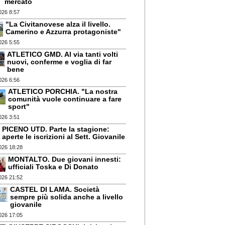
mercato
026 8:57
"La Civitanovese alza il livello.
Camerino e Azzurra protagoniste"
026 5:55
ATLETICO GMD. Al via tanti volti
nuovi, conferme e voglia di far
bene
026 6:56
ATLETICO PORCHIA. "La nostra
comunità vuole continuare a fare
sport"
026 3:51
PICENO UTD. Parte la stagione:
aperte le iscrizioni al Sett. Giovanile
026 18:28
MONTALTO. Due giovani innesti:
ufficiali Toska e Di Donato
026 21:52
CASTEL DI LAMA. Società
sempre più solida anche a livello
giovanile
026 17:05