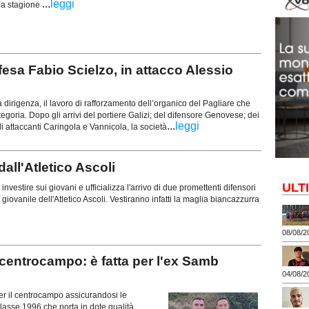
...
leggi
lla stagione
esa Fabio Scielzo, in attacco Alessio
dirigenza, il lavoro di rafforzamento dell’organico del Pagliare che
goria. Dopo gli arrivi del portiere Galizi; del difensore Genovese; dei
...
leggi
i attaccanti Caringola e Vannicola, la società
ll'Atletico Ascoli
ULT
 investire sui giovani e ufficializza l'arrivo di due promettenti difensori
 giovanile dell'Atletico Ascoli. Vestiranno infatti la maglia biancazzurra
08/08/2
entrocampo: è fatta per l'ex Samb
04/08/2
per il centrocampo assicurandosi le
lasse 1996 che porta in dote qualità,