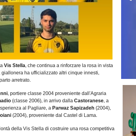
la
Vis Stella
, che continua a rinforzare la rosa in vista
iallonera ha ufficializzato altri cinque innesti,
parto arretrato.
nni
, portiere classe 2004 proveniente dall'Agraria
madio
(classe 2006), in arrivo dalla
Castoranese
, a
esperienza al Pagliare, a
Parwaz Sapizadeh
(2004),
oiani
(2004), proveniente dal Castel di Lama.
ntà della Vis Stella di costruire una rosa competitiva