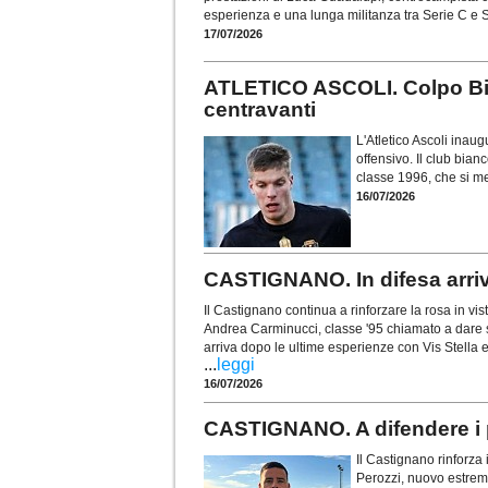
esperienza e una lunga militanza tra Serie C e 
17/07/2026
ATLETICO ASCOLI. Colpo Bian
centravanti
L'Atletico Ascoli inau
offensivo. Il club bia
classe 1996, che si me
16/07/2026
CASTIGNANO. In difesa arri
Il Castignano continua a rinforzare la rosa in vis
Andrea Carminucci, classe '95 chiamato a dare s
arriva dopo le ultime esperienze con Vis Stella
...
leggi
16/07/2026
CASTIGNANO. A difendere i p
Il Castignano rinforza 
Perozzi, nuovo estrem