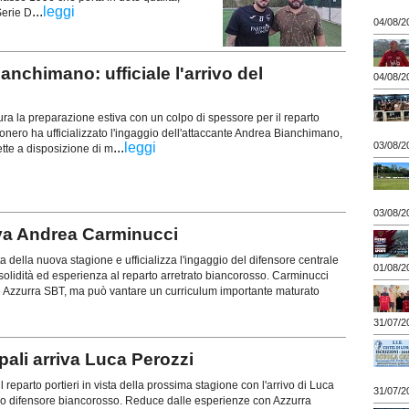
...
leggi
Serie D
04/08/2
chimano: ufficiale l'arrivo del
04/08/2
gura la preparazione estiva con un colpo di spessore per il reparto
nconero ha ufficializzato l'ingaggio dell'attaccante Andrea Bianchimano,
03/08/2
...
leggi
tte a disposizione di m
03/08/2
va Andrea Carminucci
ta della nuova stagione e ufficializza l'ingaggio del difensore centrale
01/08/2
olidità ed esperienza al reparto arretrato biancorosso. Carminucci
 e Azzurra SBT, ma può vantare un curriculum importante maturato
31/07/2
ali arriva Luca Perozzi
il reparto portieri in vista della prossima stagione con l'arrivo di Luca
31/07/2
o difensore biancorosso. Reduce dalle esperienze con Azzurra