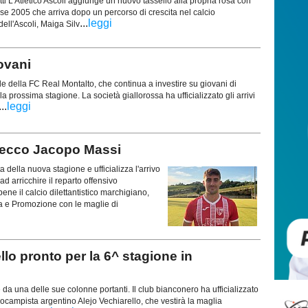
tti L'Atletico Ascoli aggiunge un nuovo tassello alla propria rosa con
sse 2005 che arriva dopo un percorso di crescita nel calcio
...
leggi
dell'Ascoli, Maiga Silv
ovani
e della FC Real Montalto, che continua a investire su giovani di
lla prossima stagione. La società giallorossa ha ufficializzato gli arrivi
...
leggi
 ecco Jacopo Massi
a della nuova stagione e ufficializza l'arrivo
d arricchire il reparto offensivo
e il calcio dilettantistico marchigiano,
a e Promozione con le maglie di
o pronto per la 6^ stagione in
te da una delle sue colonne portanti. Il club bianconero ha ufficializzato
rocampista argentino Alejo Vechiarello, che vestirà la maglia