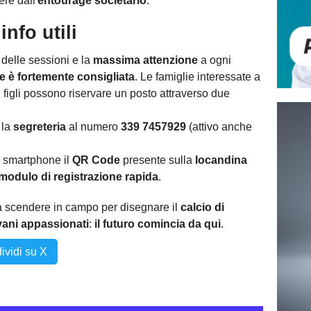
re dall'
entourage societario
.
nfo utili
 delle sessioni e la
massima attenzione
a ogni
e è fortemente consigliata
. Le famiglie interessate a
i figli possono riservare un posto attraverso due
 la
segreteria
al numero
339 7457929
(attivo anche
o smartphone il
QR Code
presente sulla
locandina
modulo di registrazione rapida
.
a scendere in campo per disegnare il
calcio di
vani appassionati
:
il futuro comincia da qui
.
ividi su X