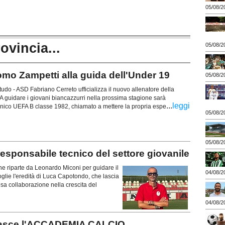
05/08/2
rovincia...
05/08/2
 Zampetti alla guida dell'Under 19
05/08/2
tudo - ASD Fabriano Cerreto ufficializza il nuovo allenatore della
 guidare i giovani biancazzurri nella prossima stagione sarà
...
leggi
nico UEFA B classe 1982, chiamato a mettere la propria espe
05/08/2
05/08/2
sponsabile tecnico del settore giovanile
e riparte da Leonardo Miconi per guidare il
04/08/2
oglie l'eredità di Luca Capotondo, che lascia
osa collaborazione nella crescita del
04/08/2
o: nasce l'ACCADEMIA CALCIO