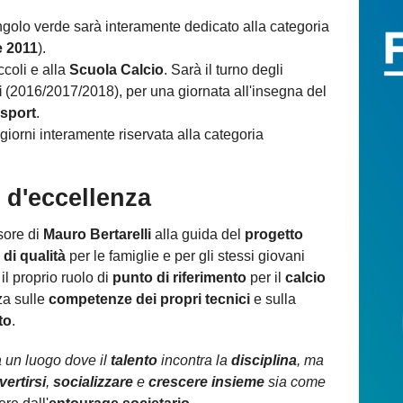
angolo verde sarà interamente dedicato alla categoria
e 2011
).
ccoli e alla
Scuola Calcio
. Sarà il turno degli
i
(2016/2017/2018), per una giornata all'insegna del
 sport
.
giorni interamente riservata alla categoria
 d'eccellenza
sore di
Mauro Bertarelli
alla guida del
progetto
 di qualità
per le famiglie e per gli stessi giovani
il proprio ruolo di
punto di riferimento
per il
calcio
za sulle
competenze dei propri tecnici
e sulla
to
.
 un luogo dove il
talento
incontra la
disciplina
, ma
vertirsi
,
socializzare
e
crescere insieme
sia come