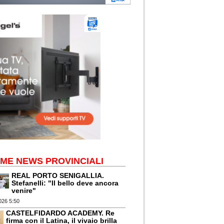
IME NEWS PROVINCIALI
REAL PORTO SENIGALLIA.
Stefanelli: "Il bello deve ancora
venire"
026 5:50
CASTELFIDARDO ACADEMY. Re
firma con il Latina, il vivaio brilla