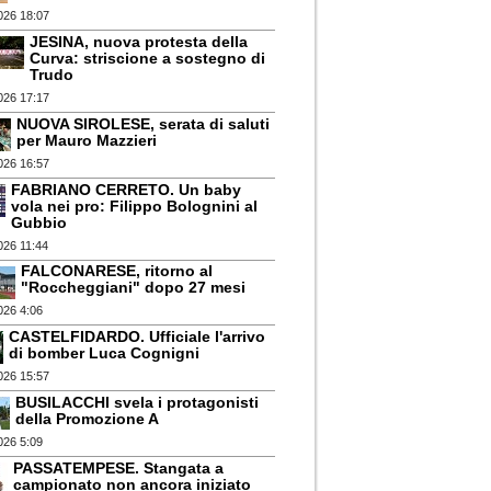
026 18:07
JESINA, nuova protesta della
Curva: striscione a sostegno di
Trudo
026 17:17
NUOVA SIROLESE, serata di saluti
per Mauro Mazzieri
026 16:57
FABRIANO CERRETO. Un baby
vola nei pro: Filippo Bolognini al
Gubbio
026 11:44
FALCONARESE, ritorno al
"Roccheggiani" dopo 27 mesi
026 4:06
CASTELFIDARDO. Ufficiale l'arrivo
di bomber Luca Cognigni
026 15:57
BUSILACCHI svela i protagonisti
della Promozione A
026 5:09
PASSATEMPESE. Stangata a
campionato non ancora iniziato