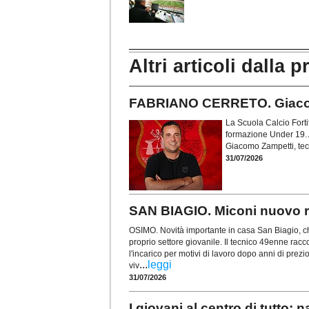
Altri articoli dalla p
FABRIANO CERRETO. Giacomo
La Scuola Calcio Forti
formazione Under 19. A
Giacomo Zampetti, tec
31/07/2026
SAN BIAGIO. Miconi nuovo re
OSIMO. Novità importante in casa San Biagio, ch
proprio settore giovanile. Il tecnico 49enne racc
l'incarico per motivi di lavoro dopo anni di prezi
...
leggi
viv
31/07/2026
I giovani al centro di tutt