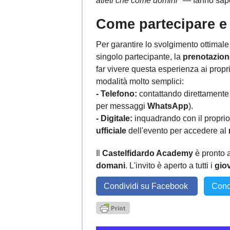
atleti che come uomini"
— fanno sape
Come partecipare e i
Per garantire lo svolgimento ottimale
singolo partecipante, la
prenotazion
far vivere questa esperienza ai propr
modalità molto semplici:
- Telefono:
contattando direttamente
per messaggi
WhatsApp
).
- Digitale:
inquadrando con il propri
ufficiale
dell'evento per accedere al
Il
Castelfidardo Academy
è pronto 
domani
. L'invito è aperto a tutti i
gio
Condividi su Facebook
Cond