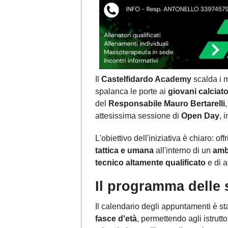
Il
Castelfidardo Academy
scalda i m
spalanca le porte ai
giovani calciator
del
Responsabile Mauro Bertarelli
attesissima sessione di
Open Day
, 
L'obiettivo dell'iniziativa è chiaro: of
tattica e umana
all'interno di un
amb
tecnico altamente qualificato
e di a
Il programma delle 
Il calendario degli appuntamenti è st
fasce d'età
, permettendo agli istrutt