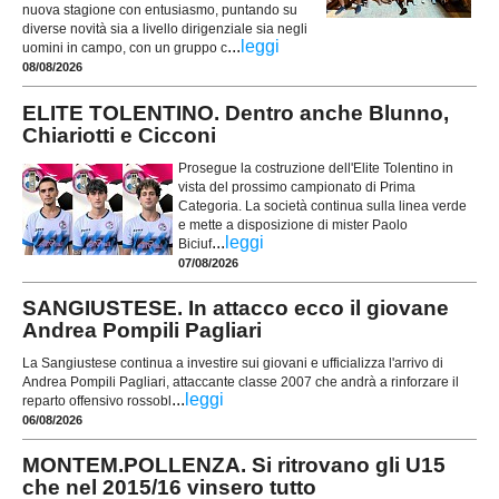
nuova stagione con entusiasmo, puntando su
diverse novità sia a livello dirigenziale sia negli
...
leggi
uomini in campo, con un gruppo c
08/08/2026
ELITE TOLENTINO. Dentro anche Blunno,
Chiariotti e Cicconi
Prosegue la costruzione dell'Elite Tolentino in
vista del prossimo campionato di Prima
Categoria. La società continua sulla linea verde
e mette a disposizione di mister Paolo
...
leggi
Biciuf
07/08/2026
SANGIUSTESE. In attacco ecco il giovane
Andrea Pompili Pagliari
La Sangiustese continua a investire sui giovani e ufficializza l'arrivo di
Andrea Pompili Pagliari, attaccante classe 2007 che andrà a rinforzare il
...
leggi
reparto offensivo rossobl
06/08/2026
MONTEM.POLLENZA. Si ritrovano gli U15
che nel 2015/16 vinsero tutto