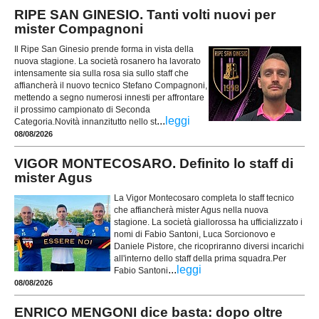
RIPE SAN GINESIO. Tanti volti nuovi per
mister Compagnoni
Il Ripe San Ginesio prende forma in vista della
nuova stagione. La società rosanero ha lavorato
intensamente sia sulla rosa sia sullo staff che
affiancherà il nuovo tecnico Stefano Compagnoni,
mettendo a segno numerosi innesti per affrontare
il prossimo campionato di Seconda
...
leggi
Categoria.Novità innanzitutto nello st
08/08/2026
VIGOR MONTECOSARO. Definito lo staff di
mister Agus
La Vigor Montecosaro completa lo staff tecnico
che affiancherà mister Agus nella nuova
stagione. La società giallorossa ha ufficializzato i
nomi di Fabio Santoni, Luca Sorcionovo e
Daniele Pistore, che ricopriranno diversi incarichi
all'interno dello staff della prima squadra.Per
...
leggi
Fabio Santoni
08/08/2026
ENRICO MENGONI dice basta: dopo oltre