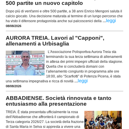
500 partite un nuovo capitolo
Dopo più di vent'anni e oltre 500 partite, a 38 anni Enrico Mengoni saluta il
calcio giocato. Una decisione maturata al termine di un lungo percorso che
...
leggi
ha visto il difensore protagonista anche sui palcoscenici della
08/08/2026
AURORA TREIA. Lavori al "Capponi",
allenamenti a Urbisaglia
L'Associazione Polisportiva Aurora Treia sta
terminando la sua terza settimana di allenamenti
in attesa dei primi impegni ufficiali della stagione.
Quella che si concluderà domani con
l’allenamento congiunto in programma alle ore
18:00, allo “Scarfiotti” di Potenza Picena, è stata
...
leggi
una settimana impegnativa e ricca di novità
08/08/2026
ABBADIENSE. Società rinnovata e tanto
entusiasmo alla presentazione
TREIA. È stata presentata ufficialmente la rosa
dell'Abbadiense che affronterà il campionato di
Terza categoria 2026/27. La società della frazione
di Santa Maria in Selva si appresta a vivere una