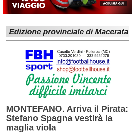
MACERATA
ECCELLENZA
REGIONALI
PESARO URBINO
PROMOZIONE
DIRETTA
Edizione provinciale di Macerata
Carica la tua Rosa
1^ CATEGORIA
2^ CATEGORIA
3^ CATEGORIA
GIOVANILI
MONTEFANO. Arriva il Pirata:
Stefano Spagna vestirà la
maglia viola