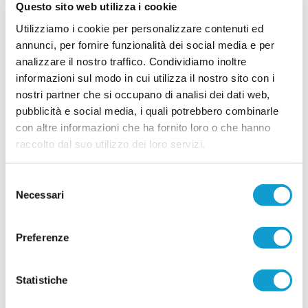
rosa in vista della stagione 2026/2027. Il club
Questo sito web utilizza i cookie
biancorosso ha ufficializzato il tesseramento del
...
leggi
Utilizziamo i cookie per personalizzare contenuti ed
centrocampista Francesco Tarulli, cla
01/08/2026
annunci, per fornire funzionalità dei social media e per
analizzare il nostro traffico. Condividiamo inoltre
ELITE TOLENTINO. Presentati altri tre
informazioni sul modo in cui utilizza il nostro sito con i
giocatori
nostri partner che si occupano di analisi dei dati web,
L’Elite Tolentino presenta altri tre giocatori per il prossimo campionato di
pubblicità e social media, i quali potrebbero combinarle
Prima categoria. Volunni Daniel, 1992 difensore. Tra tanti giovani ci vuole
una guida, un giocatore con tanta esperienza. Nella sua carriera ha vestito
con altre informazioni che ha fornito loro o che hanno
maglie importanti come quella della Maceratese. Ha disputato campionati
raccolto dal suo utilizzo dei loro servizi.
...
leggi
di serie D con il Porto Sant’Elpidio, con
31/07/2026
Selezione
CHIESANUOVA riabbraccia Giacomo Iommi
Necessari
del
Il Chiesanuova riabbraccia uno dei protagonisti
consenso
della sua storia recente. La società biancorossa
ha ufficializzato il ritorno del difensore Giacomo
Preferenze
Iommi, che farà parte della rosa a disposizione di
...
leggi
31/07/2026
Statistiche
RECANATESE. Ecco un ex Atletico Madrid