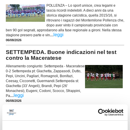
POLLENZA – Lo sport unisce, crea legami e
lascia ricordi indelebili. A dieci anni da una
storica stagione calcistica, quella 2015/16, si
ritrovano i ragazzi del Montemilone Pollenza che,
dopo aver vinto il campionato provinciale con
ben 90 gol segnati, approdarono alla fase regionale a gironi. Nella stessa
...
leggi
stagione presero parte e vin
06/08/2026
SETTEMPEDA. Buone indicazioni nel test
contro la Maceratese
Allenamento congiunto: Settempeda - Maceratese
0-2 Settempeda pt: Giachetta, Zappasodi, Dutto,
Pepi, Uncini, Pagliari, Romagnoli, Bonifazi,
Ceesay, Cicconetti, Guermandi.Settempeda st:
Giachetta (33’ Angeli), Brandi, Pepi (26’
Monachesi), Eugeni, Codoni, Scocco, Sfrappini,
...
leggi
Pa
06/08/2026
MACERATESE. Ufficiale il tesseramento di
Francesco Tarulli
La Maceratese aggiunge un nuovo tassello alla