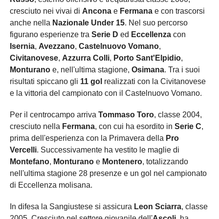
cresciuto nei vivai di
Ancona
e
Fermana
e con trascorsi
anche nella
Nazionale Under 15
. Nel suo percorso
figurano esperienze tra
Serie D
ed
Eccellenza
con
Isernia
,
Avezzano
,
Castelnuovo Vomano
,
Civitanovese
,
Azzurra Colli
,
Porto Sant'Elpidio
,
Monturano
e, nell'ultima stagione,
Osimana
. Tra i suoi
risultati spiccano gli
11 gol
realizzati con la Civitanovese
e la vittoria del campionato con il Castelnuovo Vomano.
Per il centrocampo arriva
Tommaso Toro
, classe 2004,
cresciuto nella
Fermana
, con cui ha esordito in
Serie C
,
prima dell'esperienza con la Primavera della
Pro
Vercelli
. Successivamente ha vestito le maglie di
Montefano
,
Monturano
e
Montenero
, totalizzando
nell'ultima stagione 28 presenze e un gol nel campionato
di Eccellenza molisana.
In difesa la Sangiustese si assicura
Leon Sciarra
, classe
2005. Cresciuto nel settore giovanile dell'
Ascoli
, ha