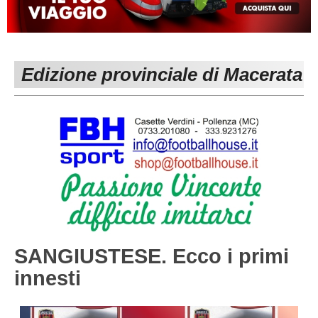
MACERATA
ECCELLENZA
REGIONALI
PESARO URBINO
PROMOZIONE
DIRETTA
Edizione provinciale di Macerata
Carica la tua Rosa
1^ CATEGORIA
2^ CATEGORIA
3^ CATEGORIA
GIOVANILI
SANGIUSTESE. Ecco i primi
innesti