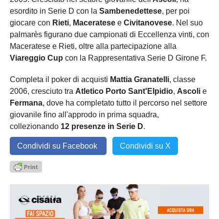
esordito in Serie D con la
Sambenedettese
, per poi
giocare con
Rieti
,
Maceratese
e
Civitanovese
. Nel suo
palmarès figurano due campionati di Eccellenza vinti, con
Maceratese e Rieti, oltre alla partecipazione alla
Viareggio Cup
con la Rappresentativa Serie D Girone F.
Completa il poker di acquisti
Mattia Granatelli
, classe
2006, cresciuto tra
Atletico Porto Sant'Elpidio
,
Ascoli
e
Fermana
, dove ha completato tutto il percorso nel settore
giovanile fino all'approdo in prima squadra,
collezionando
12 presenze in Serie D
.
Condividi su Facebook
Condividi su X