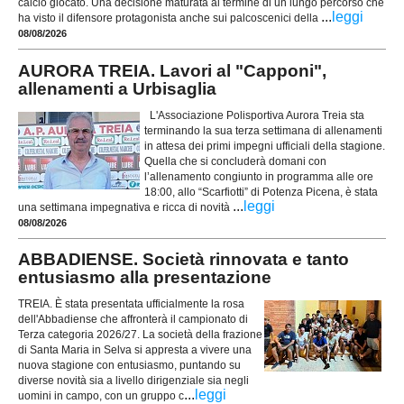
calcio giocato. Una decisione maturata al termine di un lungo percorso che
...
leggi
ha visto il difensore protagonista anche sui palcoscenici della
08/08/2026
AURORA TREIA. Lavori al "Capponi",
allenamenti a Urbisaglia
L'Associazione Polisportiva Aurora Treia sta
terminando la sua terza settimana di allenamenti
in attesa dei primi impegni ufficiali della stagione.
Quella che si concluderà domani con
l’allenamento congiunto in programma alle ore
18:00, allo “Scarfiotti” di Potenza Picena, è stata
...
leggi
una settimana impegnativa e ricca di novità
08/08/2026
ABBADIENSE. Società rinnovata e tanto
entusiasmo alla presentazione
TREIA. È stata presentata ufficialmente la rosa
dell'Abbadiense che affronterà il campionato di
Terza categoria 2026/27. La società della frazione
di Santa Maria in Selva si appresta a vivere una
nuova stagione con entusiasmo, puntando su
diverse novità sia a livello dirigenziale sia negli
...
leggi
uomini in campo, con un gruppo c