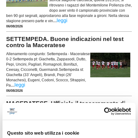
storica stagione calcistica, quella 2015/16, si
ritrovano i ragazzi del Montemilone Pollenza che,
dopo aver vinto il campionato provinciale con
ben 90 gol segnati, approdarono alla fase regionale a gironi. Nella stessa
...
leggi
stagione presero parte e vin
06/08/2026
SETTEMPEDA. Buone indicazioni nel test
contro la Maceratese
Allenamento congiunto: Settempeda - Maceratese
0-2 Settempeda pt: Giachetta, Zappasodi, Dutto,
Pepi, Uncini, Pagliari, Romagnoli, Bonifazi,
Ceesay, Cicconetti, Guermandi.Settempeda st:
Giachetta (33’ Angeli), Brandi, Pepi (26’
Monachesi), Eugeni, Codoni, Scocco, Sfrappini,
...
leggi
Pa
06/08/2026
MACERATESE. Ufficiale il tesseramento di
Francesco Tarulli
La Maceratese aggiunge un nuovo tassello alla
rosa in vista della stagione 2026/2027. Il club
biancorosso ha ufficializzato il tesseramento del
Questo sito web utilizza i cookie
...
leggi
centrocampista Francesco Tarulli, cla