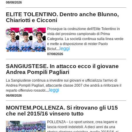
08/08/2026
ELITE TOLENTINO. Dentro anche Blunno,
Chiariotti e Cicconi
Prosegue la costruzione dell'Elite Tolentino in
vista del prossimo campionato di Prima
Categoria. La società continua sulla linea verde
e mette a disposizione di mister Paolo
...
leggi
Biciuf
07/08/2026
SANGIUSTESE. In attacco ecco il giovane
Andrea Pompili Pagliari
La Sangiustese continua a investire sui giovani e ufficializza l'arrivo di
Andrea Pompili Pagliari, attaccante classe 2007 che andrà a rinforzare il
...
leggi
reparto offensivo rossobl
06/08/2026
MONTEM.POLLENZA. Si ritrovano gli U15
che nel 2015/16 vinsero tutto
POLLENZA – Lo sport unisce, crea legami e
lascia ricordi indelebili. A dieci anni da una