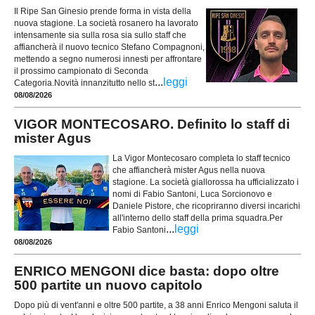
Il Ripe San Ginesio prende forma in vista della
nuova stagione. La società rosanero ha lavorato
intensamente sia sulla rosa sia sullo staff che
affiancherà il nuovo tecnico Stefano Compagnoni,
mettendo a segno numerosi innesti per affrontare
il prossimo campionato di Seconda
...
leggi
Categoria.Novità innanzitutto nello st
08/08/2026
VIGOR MONTECOSARO. Definito lo staff di
mister Agus
La Vigor Montecosaro completa lo staff tecnico
che affiancherà mister Agus nella nuova
stagione. La società giallorossa ha ufficializzato i
nomi di Fabio Santoni, Luca Sorcionovo e
Daniele Pistore, che ricopriranno diversi incarichi
all'interno dello staff della prima squadra.Per
...
leggi
Fabio Santoni
08/08/2026
ENRICO MENGONI dice basta: dopo oltre
500 partite un nuovo capitolo
Dopo più di vent'anni e oltre 500 partite, a 38 anni Enrico Mengoni saluta il