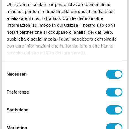
01/08/2026
Utilizziamo i cookie per personalizzare contenuti ed
annunci, per fornire funzionalità dei social media e per
ELITE TOLENTINO. Presentati altri tre
analizzare il nostro traffico. Condividiamo inoltre
giocatori
informazioni sul modo in cui utilizza il nostro sito con i
L’Elite Tolentino presenta altri tre giocatori per il prossimo campionato di
nostri partner che si occupano di analisi dei dati web,
Prima categoria. Volunni Daniel, 1992 difensore. Tra tanti giovani ci vuole
una guida, un giocatore con tanta esperienza. Nella sua carriera ha vestito
pubblicità e social media, i quali potrebbero combinarle
maglie importanti come quella della Maceratese. Ha disputato campionati
con altre informazioni che ha fornito loro o che hanno
...
leggi
di serie D con il Porto Sant’Elpidio, con
31/07/2026
raccolto dal suo utilizzo dei loro servizi.
CHIESANUOVA riabbraccia Giacomo Iommi
Selezione
Il Chiesanuova riabbraccia uno dei protagonisti
Necessari
del
della sua storia recente. La società biancorossa
ha ufficializzato il ritorno del difensore Giacomo
consenso
Iommi, che farà parte della rosa a disposizione di
...
leggi
Preferenze
31/07/2026
RECANATESE. Ecco un ex Atletico Madrid
Statistiche
La Recanatese aggiunge qualità al proprio
reparto offensivo con l'ingaggio di Alejandro
Ginard, esterno spagnolo classe 2003 che porta
Marketing