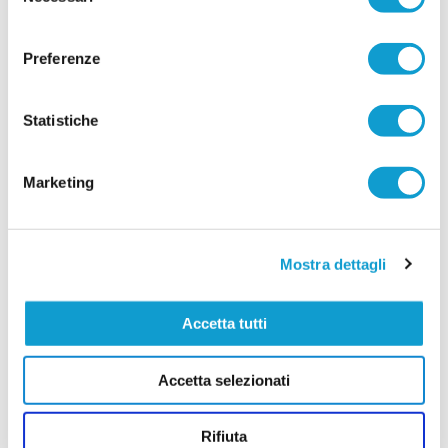
del
AMATORI CALCIO APPIGNANO. La società
consenso
riparte da Bonifazi
Preferenze
...
leggi
27/07/2026
Statistiche
Vai all'edizione provinciale
Marketing
Mostra dettagli
Accetta tutti
Accetta selezionati
Rifiuta