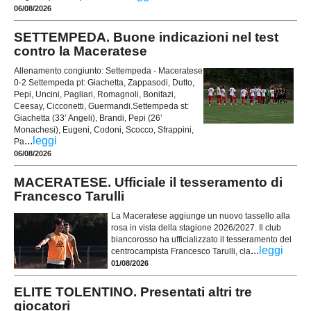
06/08/2026
SETTEMPEDA. Buone indicazioni nel test
contro la Maceratese
Allenamento congiunto: Settempeda - Maceratese
0-2 Settempeda pt: Giachetta, Zappasodi, Dutto,
Pepi, Uncini, Pagliari, Romagnoli, Bonifazi,
Ceesay, Cicconetti, Guermandi.Settempeda st:
Giachetta (33’ Angeli), Brandi, Pepi (26’
Monachesi), Eugeni, Codoni, Scocco, Sfrappini,
...
leggi
Pa
06/08/2026
MACERATESE. Ufficiale il tesseramento di
Francesco Tarulli
La Maceratese aggiunge un nuovo tassello alla
rosa in vista della stagione 2026/2027. Il club
biancorosso ha ufficializzato il tesseramento del
...
leggi
centrocampista Francesco Tarulli, cla
01/08/2026
ELITE TOLENTINO. Presentati altri tre
giocatori