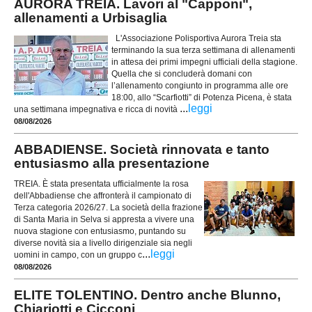
AURORA TREIA. Lavori al "Capponi",
allenamenti a Urbisaglia
L'Associazione Polisportiva Aurora Treia sta
terminando la sua terza settimana di allenamenti
in attesa dei primi impegni ufficiali della stagione.
Quella che si concluderà domani con
l’allenamento congiunto in programma alle ore
18:00, allo “Scarfiotti” di Potenza Picena, è stata
...
leggi
una settimana impegnativa e ricca di novità
08/08/2026
ABBADIENSE. Società rinnovata e tanto
entusiasmo alla presentazione
TREIA. È stata presentata ufficialmente la rosa
dell'Abbadiense che affronterà il campionato di
Terza categoria 2026/27. La società della frazione
di Santa Maria in Selva si appresta a vivere una
nuova stagione con entusiasmo, puntando su
diverse novità sia a livello dirigenziale sia negli
...
leggi
uomini in campo, con un gruppo c
08/08/2026
ELITE TOLENTINO. Dentro anche Blunno,
Chiariotti e Cicconi