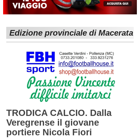
MACERATA
ECCELLENZA
REGIONALI
PESARO URBINO
PROMOZIONE
DIRETTA
Edizione provinciale di Macerata
Carica la tua Rosa
1^ CATEGORIA
2^ CATEGORIA
3^ CATEGORIA
GIOVANILI
TRODICA CALCIO. Dalla
Veregrense il giovane
portiere Nicola Fiori