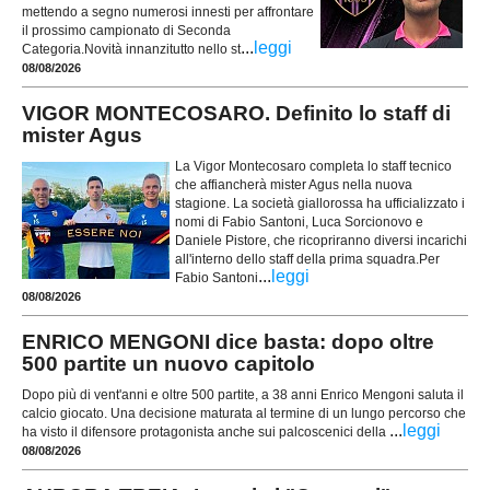
mettendo a segno numerosi innesti per affrontare
il prossimo campionato di Seconda
...
leggi
Categoria.Novità innanzitutto nello st
08/08/2026
VIGOR MONTECOSARO. Definito lo staff di
mister Agus
La Vigor Montecosaro completa lo staff tecnico
che affiancherà mister Agus nella nuova
stagione. La società giallorossa ha ufficializzato i
nomi di Fabio Santoni, Luca Sorcionovo e
Daniele Pistore, che ricopriranno diversi incarichi
all'interno dello staff della prima squadra.Per
...
leggi
Fabio Santoni
08/08/2026
ENRICO MENGONI dice basta: dopo oltre
500 partite un nuovo capitolo
Dopo più di vent'anni e oltre 500 partite, a 38 anni Enrico Mengoni saluta il
calcio giocato. Una decisione maturata al termine di un lungo percorso che
...
leggi
ha visto il difensore protagonista anche sui palcoscenici della
08/08/2026