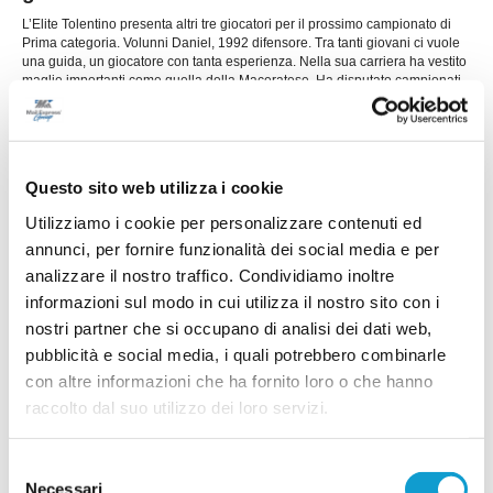
L’Elite Tolentino presenta altri tre giocatori per il prossimo campionato di
Prima categoria. Volunni Daniel, 1992 difensore. Tra tanti giovani ci vuole
una guida, un giocatore con tanta esperienza. Nella sua carriera ha vestito
maglie importanti come quella della Maceratese. Ha disputato campionati
...
leggi
di serie D con il Porto Sant’Elpidio, con
31/07/2026
CHIESANUOVA riabbraccia Giacomo Iommi
Questo sito web utilizza i cookie
Il Chiesanuova riabbraccia uno dei protagonisti
della sua storia recente. La società biancorossa
Utilizziamo i cookie per personalizzare contenuti ed
ha ufficializzato il ritorno del difensore Giacomo
annunci, per fornire funzionalità dei social media e per
Iommi, che farà parte della rosa a disposizione di
...
leggi
analizzare il nostro traffico. Condividiamo inoltre
31/07/2026
informazioni sul modo in cui utilizza il nostro sito con i
nostri partner che si occupano di analisi dei dati web,
RECANATESE. Ecco un ex Atletico Madrid
pubblicità e social media, i quali potrebbero combinarle
La Recanatese aggiunge qualità al proprio
con altre informazioni che ha fornito loro o che hanno
reparto offensivo con l'ingaggio di Alejandro
Ginard, esterno spagnolo classe 2003 che porta
raccolto dal suo utilizzo dei loro servizi.
in dote un bagaglio di esperienze internazionali e
...
leggi
si è già messo in mostr
30/07/2026
Selezione
Necessari