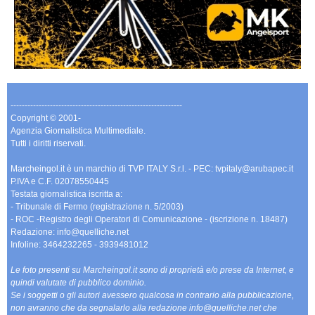
-------------------------------------------------------------
Copyright © 2001-
Agenzia Giornalistica Multimediale.
Tutti i diritti riservati.
Marcheingol.it è un marchio di TVP ITALY S.r.l. - PEC: tvpitaly@arubapec.it
P.IVA e C.F. 02078550445
Testata giornalistica iscritta a:
- Tribunale di Fermo (registrazione n. 5/2003)
- ROC -Registro degli Operatori di Comunicazione - (iscrizione n. 18487)
Redazione: info@quelliche.net
Infoline: 3464232265 - 3939481012
Le foto presenti su Marcheingol.it sono di proprietà e/o prese da Internet, e
quindi valutate di pubblico dominio.
Se i soggetti o gli autori avessero qualcosa in contrario alla pubblicazione,
non avranno che da segnalarlo alla redazione info@quelliche.net che