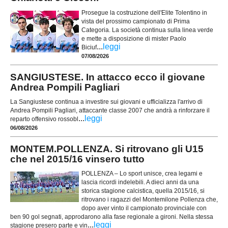
Prosegue la costruzione dell'Elite Tolentino in
vista del prossimo campionato di Prima
Categoria. La società continua sulla linea verde
e mette a disposizione di mister Paolo
...
leggi
Biciuf
07/08/2026
SANGIUSTESE. In attacco ecco il giovane
Andrea Pompili Pagliari
La Sangiustese continua a investire sui giovani e ufficializza l'arrivo di
Andrea Pompili Pagliari, attaccante classe 2007 che andrà a rinforzare il
...
leggi
reparto offensivo rossobl
06/08/2026
MONTEM.POLLENZA. Si ritrovano gli U15
che nel 2015/16 vinsero tutto
POLLENZA – Lo sport unisce, crea legami e
lascia ricordi indelebili. A dieci anni da una
storica stagione calcistica, quella 2015/16, si
ritrovano i ragazzi del Montemilone Pollenza che,
dopo aver vinto il campionato provinciale con
ben 90 gol segnati, approdarono alla fase regionale a gironi. Nella stessa
...
leggi
stagione presero parte e vin