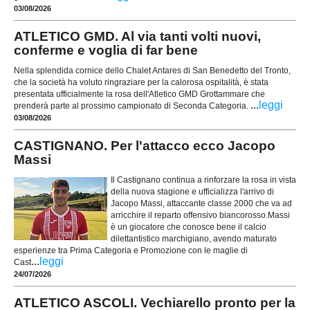
03/08/2026
ATLETICO GMD. Al via tanti volti nuovi,
conferme e voglia di far bene
Nella splendida cornice dello Chalet Antares di San Benedetto del Tronto,
che la società ha voluto ringraziare per la calorosa ospitalità, è stata
presentata ufficialmente la rosa dell'Atletico GMD Grottammare che
...
leggi
prenderà parte al prossimo campionato di Seconda Categoria.
03/08/2026
CASTIGNANO. Per l'attacco ecco Jacopo
Massi
Il Castignano continua a rinforzare la rosa in vista
della nuova stagione e ufficializza l'arrivo di
Jacopo Massi, attaccante classe 2000 che va ad
arricchire il reparto offensivo biancorosso.Massi
è un giocatore che conosce bene il calcio
dilettantistico marchigiano, avendo maturato
esperienze tra Prima Categoria e Promozione con le maglie di
...
leggi
Cast
24/07/2026
ATLETICO ASCOLI. Vechiarello pronto per la