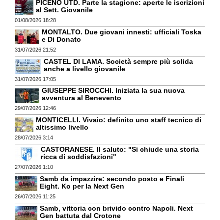
PICENO UTD. Parte la stagione: aperte le iscrizioni
al Sett. Giovanile
01/08/2026 18:28
MONTALTO. Due giovani innesti: ufficiali Toska
e Di Donato
31/07/2026 21:52
CASTEL DI LAMA. Società sempre più solida
anche a livello giovanile
31/07/2026 17:05
GIUSEPPE SIROCCHI. Iniziata la sua nuova
avventura al Benevento
29/07/2026 12:46
MONTICELLI. Vivaio: definito uno staff tecnico di
altissimo livello
28/07/2026 3:14
CASTORANESE. Il saluto: "Si chiude una storia
ricca di soddisfazioni"
27/07/2026 1:10
Samb da impazzire: secondo posto e Finali
Eight. Ko per la Next Gen
26/07/2026 11:25
Samb, vittoria con brivido contro Napoli. Next
Gen battuta dal Crotone