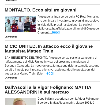
04/08/2026
MONTALTO. Ecco altri tre giovani
Prosegue la linea verde della FC Real Montalto,
che continua a investire su giovani di prospettiva
in vista della prossima stagione. La società
giallorossa ha ufficializzato gli arrivi di Giuseppe
...
leggi
Crementi
05/08/2026
MICIO UNITED. In attacco ecco il giovane
fantasista Matteo Traini
SAN BENEDETTO DEL TRONTO. Prosegue senza soste la campagna di
rafforzamento del Micio United in vista del prossimo campionato di
Seconda Categoria. La neopromossa formazione rivierasca mette a segno
un altro innesto per il reparto offensivo, assicurandosi le prestazioni del
...
leggi
trequartista Matteo Traini (foto
04/08/2026
Dall'Ascoli alla Vigor Folignano: MATTIA
ALESSANDRINI è sul mercato
Dopo l'ultima esperienza con la Vigor Folignano,
il portiere Mattia Alessandrini, classe 1998, è