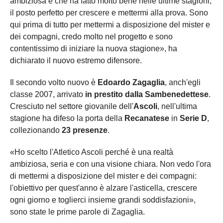
ambiziosa e che ha fatto molto bene nelle ultime stagioni;
il posto perfetto per crescere e mettermi alla prova. Sono
qui prima di tutto per mettermi a disposizione del mister e
dei compagni, credo molto nel progetto e sono
contentissimo di iniziare la nuova stagione», ha
dichiarato il nuovo estremo difensore.
Il secondo volto nuovo è
Edoardo Zagaglia
, anch'egli
classe 2007, arrivato
in prestito dalla Sambenedettese
.
Cresciuto nel settore giovanile dell'
Ascoli
, nell'ultima
stagione ha difeso la porta della
Recanatese
in
Serie D
,
collezionando
23 presenze
.
«Ho scelto l'Atletico Ascoli perché è una realtà
ambiziosa, seria e con una visione chiara. Non vedo l'ora
di mettermi a disposizione del mister e dei compagni:
l'obiettivo per quest'anno è alzare l'asticella, crescere
ogni giorno e toglierci insieme grandi soddisfazioni»,
sono state le prime parole di Zagaglia.