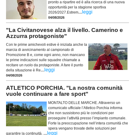
pronto a ripartire ed è alla ricerca di una nuova
opportunità per la stagione sportiva
...
leggi
2026/2027.Estrem
04/08/2026
"La Civitanovese alza il livello. Camerino e
Azzurra protagoniste"
Con le prime amichevoli estive è iniziata anche la
marcia di avvicinamento al campionato di
Promozione B e, come ogni anno, non mancano
le prime indicazioni sulle squadre chiamate a
recitare un ruolo da protagoniste. A fare il punto
...
leggi
della situazione è Re
04/08/2026
ATLETICO PORCHIA. "La nostra comunità
vuole continuare a fare sport"
MONTALTO DELLE MARCHE. Attraverso un
comunicato ufficiale l’Atletico Porchia informa
che non sussistono più le condizioni per
proseguire l’attività presso l’impianto comunale.
Forte la preoccupazione nell’intera comunità che
spera vengano trovate delle soluzioni per
...
leggi
garantire la continuità.