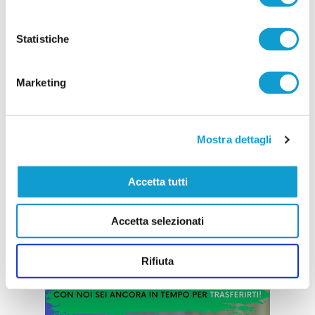
Carminucci
Il Castignano continua a rinforzare la rosa in vista
della nuova stagione e ufficializza l'ingaggio del
Statistiche
difensore centrale Andrea Carminucci, classe '95
chiamato a dare solidità ed esperienza al reparto
arretrato biancorosso. Carminucci arriva dopo le
Marketing
ultime esperienze con Vis Stella e Azzurra SBT,
ma può vantare un curriculum importante
...
leggi
maturato
16/07/2026
Mostra dettagli
Vai all'edizione provinciale
Accetta tutti
Accetta selezionati
Rifiuta