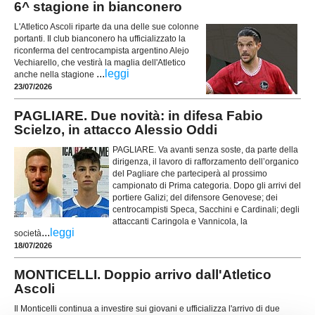
6^ stagione in bianconero
L'Atletico Ascoli riparte da una delle sue colonne
portanti. Il club bianconero ha ufficializzato la
riconferma del centrocampista argentino Alejo
Vechiarello, che vestirà la maglia dell'Atletico
...
leggi
anche nella stagione
23/07/2026
PAGLIARE. Due novità: in difesa Fabio
Scielzo, in attacco Alessio Oddi
PAGLIARE. Va avanti senza soste, da parte della
dirigenza, il lavoro di rafforzamento dell’organico
del Pagliare che parteciperà al prossimo
campionato di Prima categoria. Dopo gli arrivi del
portiere Galizi; del difensore Genovese; dei
centrocampisti Speca, Sacchini e Cardinali; degli
attaccanti Caringola e Vannicola, la
...
leggi
società
18/07/2026
MONTICELLI. Doppio arrivo dall'Atletico
Ascoli
Il Monticelli continua a investire sui giovani e ufficializza l'arrivo di due