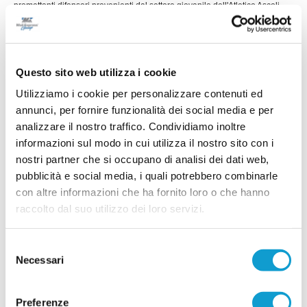
promettenti difensori provenienti dal settore giovanile dell'Atletico Ascoli.
...
leggi
Vestiranno infatti la maglia biancazzurra
17/07/2026
ATLETICO ASCOLI. Colpo a centrocampo: è
fatta per l'ex Samb Guadalupi
Questo sito web utilizza i cookie
L'Atletico Ascoli piazza un innesto di spessore
Utilizziamo i cookie per personalizzare contenuti ed
per il centrocampo assicurandosi le prestazioni
annunci, per fornire funzionalità dei social media e per
di Luca Guadalupi, centrocampista classe 1996
analizzare il nostro traffico. Condividiamo inoltre
che porta in dote qualità, esperienza e una lunga
...
leggi
militanza tra Serie C e Serie D
informazioni sul modo in cui utilizza il nostro sito con i
17/07/2026
nostri partner che si occupano di analisi dei dati web,
pubblicità e social media, i quali potrebbero combinarle
ATLETICO ASCOLI. Colpo Bianchimano:
ufficiale l'arrivo del centravanti
con altre informazioni che ha fornito loro o che hanno
raccolto dal suo utilizzo dei loro servizi.
L'Atletico Ascoli inaugura la preparazione estiva
con un colpo di spessore per il reparto offensivo. Il
club bianconero ha ufficializzato l'ingaggio
Selezione
dell'attaccante Andrea Bianchimano, classe 1996,
...
leggi
che si mette a disposizione di m
Necessari
del
16/07/2026
consenso
CASTIGNANO. In difesa arriva Andrea
Preferenze