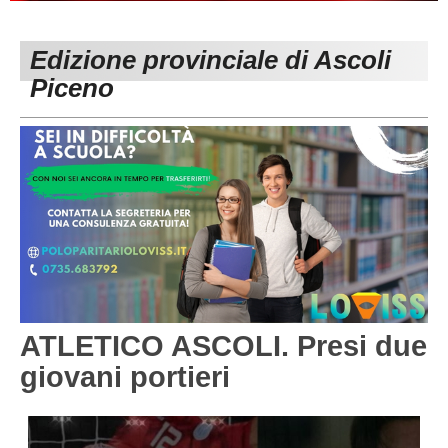
PESARO URBINO
PROMOZIONE
DIRETTA
Edizione provinciale di Ascoli
Carica la tua Rosa
1^ CATEGORIA
Piceno
2^ CATEGORIA
3^ CATEGORIA
GIOVANILI
ATLETICO ASCOLI. Presi due
giovani portieri