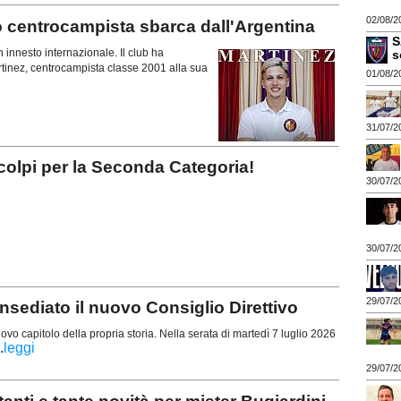
02/08/2
centrocampista sbarca dall'Argentina
S
 innesto internazionale. Il club ha
s
Martinez, centrocampista classe 2001 alla sua
01/08/2
31/07/2
olpi per la Seconda Categoria!
30/07/2
30/07/2
29/07/2
ediato il nuovo Consiglio Direttivo
ovo capitolo della propria storia. Nella serata di martedì 7 luglio 2026
.
leggi
29/07/2