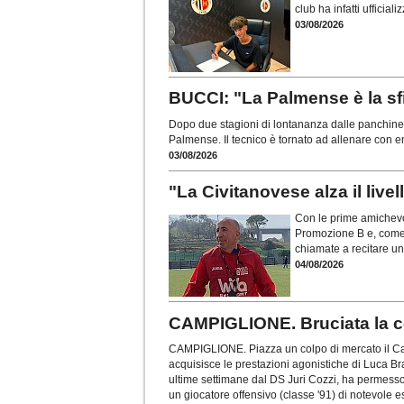
club ha infatti ufficia
03/08/2026
BUCCI: "La Palmense è la sfi
Dopo due stagioni di lontananza dalle panchine, 
Palmense. Il tecnico è tornato ad allenare con 
03/08/2026
"La Civitanovese alza il live
Con le prime amichevol
Promozione B e, come 
chiamate a recitare un
04/08/2026
CAMPIGLIONE. Bruciata la co
CAMPIGLIONE. Piazza un colpo di mercato il Ca
acquisisce le prestazioni agonistiche di Luca Brac
ultime settimane dal DS Juri Cozzi, ha permesso 
un giocatore offensivo (classe '91) di notevole e