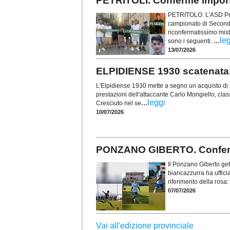
PETRITOLI. Conferme importa
PETRITOLO. L'ASD Petri
campionato di Seconda
riconfermatissimo mist
...
le
sono i seguenti.
13/07/2026
ELPIDIENSE 1930 scatenata:
L'Elpidiense 1930 mette a segno un acquisto di
prestazioni dell'attaccante Carlo Mongiello, clas
...
leggi
Cresciuto nel se
10/07/2026
PONZANO GIBERTO. Confermat
Il Ponzano Giberto get
biancazzurra ha ufficia
riferimento della rosa:
07/07/2026
Vai all'edizione provinciale