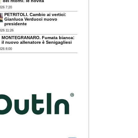
dei ritorni: le novità
026 7:20
PETRITOLI. Cambio ai vertici:
Gianluca Verducci nuovo
presidente
026 11:26
MONTEGRANARO. Fumata bianca:
il nuovo allenatore è Senigagliesi
026 8:00