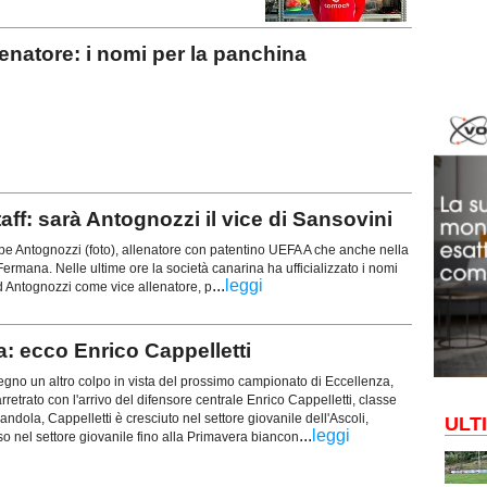
atore: i nomi per la panchina
aff: sarà Antognozzi il vice di Sansovini
 Antognozzi (foto), allenatore con patentino UEFA A che anche nella
Fermana. Nelle ultime ore la società canarina ha ufficializzato i nomi
...
leggi
ad Antognozzi come vice allenatore, p
: ecco Enrico Cappelletti
gno un altro colpo in vista del prossimo campionato di Eccellenza,
arretrato con l'arrivo del difensore centrale Enrico Cappelletti, classe
ndola, Cappelletti è cresciuto nel settore giovanile dell'Ascoli,
ULT
...
leggi
o nel settore giovanile fino alla Primavera biancon