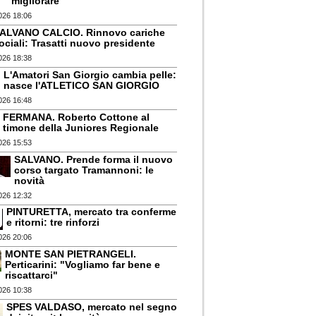
migliorare
026 18:06
ALVANO CALCIO. Rinnovo cariche
ociali: Trasatti nuovo presidente
026 18:38
L'Amatori San Giorgio cambia pelle:
nasce l'ATLETICO SAN GIORGIO
026 16:48
FERMANA. Roberto Cottone al
timone della Juniores Regionale
026 15:53
SALVANO. Prende forma il nuovo
corso targato Tramannoni: le
novità
026 12:32
PINTURETTA, mercato tra conferme
e ritorni: tre rinforzi
026 20:06
MONTE SAN PIETRANGELI.
Perticarini: "Vogliamo far bene e
riscattarci"
026 10:38
SPES VALDASO, mercato nel segno