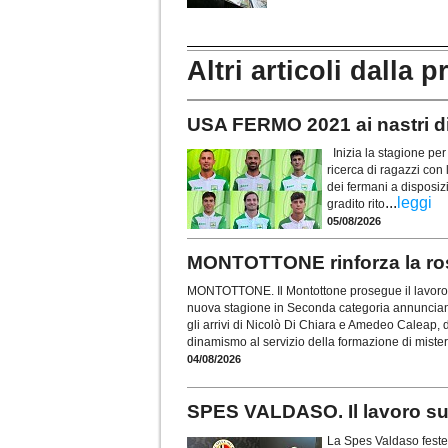
Altri articoli dalla p
USA FERMO 2021 ai nastri di 
Inizia la stagione per
ricerca di ragazzi con 
dei fermani a disposiz
...
leggi
gradito rito
05/08/2026
MONTOTTONE rinforza la rosa
MONTOTTONE. Il Montottone prosegue il lavoro d
nuova stagione in Seconda categoria annunciando 
gli arrivi di Nicolò Di Chiara e Amedeo Caleap, du
dinamismo al servizio della formazione di miste
04/08/2026
SPES VALDASO. Il lavoro sul 
La Spes Valdaso festeg