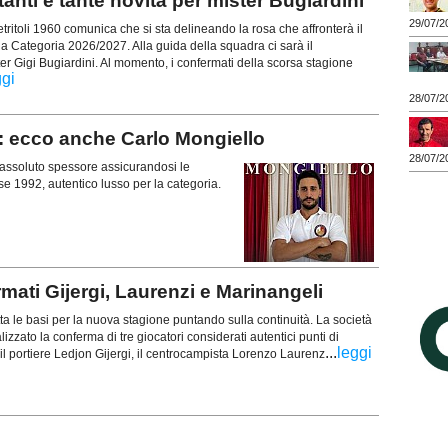
nti e tante novità per mister Bugiardini
29/07/2
toli 1960 comunica che si sta delineando la rosa che affronterà il
 Categoria 2026/2027. Alla guida della squadra ci sarà il
er Gigi Bugiardini. Al momento, i confermati della scorsa stagione
ggi
28/07/2
 ecco anche Carlo Mongiello
28/07/2
 assoluto spessore assicurandosi le
se 1992, autentico lusso per la categoria.
i Gijergi, Laurenzi e Marinangeli
ta le basi per la nuova stagione puntando sulla continuità. La società
lizzato la conferma di tre giocatori considerati autentici punti di
...
leggi
 il portiere Ledjon Gijergi, il centrocampista Lorenzo Laurenz