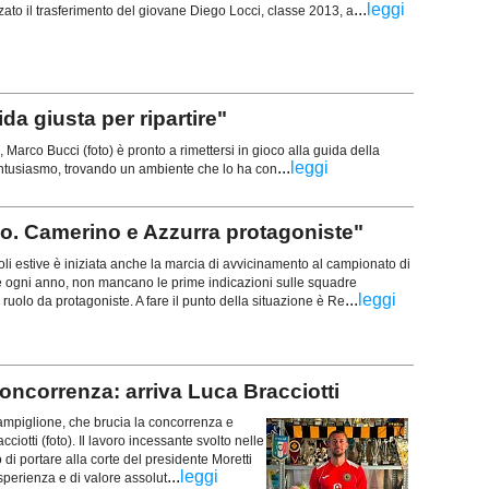
...
leggi
lizzato il trasferimento del giovane Diego Locci, classe 2013, a
da giusta per ripartire"
Marco Bucci (foto) è pronto a rimettersi in gioco alla guida della
...
leggi
entusiasmo, trovando un ambiente che lo ha con
llo. Camerino e Azzurra protagoniste"
i estive è iniziata anche la marcia di avvicinamento al campionato di
ogni anno, non mancano le prime indicazioni sulle squadre
...
leggi
 ruolo da protagoniste. A fare il punto della situazione è Re
ncorrenza: arriva Luca Bracciotti
mpiglione, che brucia la concorrenza e
ciotti (foto). Il lavoro incessante svolto nelle
di portare alla corte del presidente Moretti
...
leggi
sperienza e di valore assolut