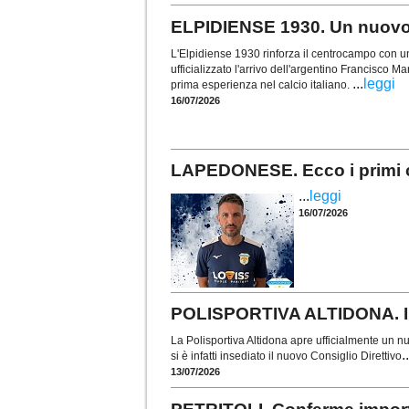
ELPIDIENSE 1930. Un nuovo 
L'Elpidiense 1930 rinforza il centrocampo con un
ufficializzato l'arrivo dell'argentino Francisco 
...
leggi
prima esperienza nel calcio italiano.
16/07/2026
LAPEDONESE. Ecco i primi c
...
leggi
16/07/2026
POLISPORTIVA ALTIDONA. Ins
La Polisportiva Altidona apre ufficialmente un nu
..
si è infatti insediato il nuovo Consiglio Direttivo
13/07/2026