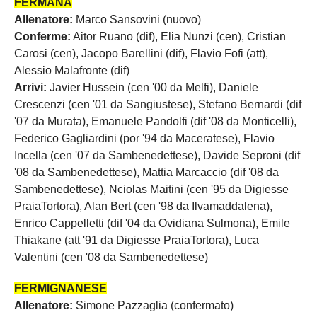
FERMANA
Allenatore:
Marco Sansovini (nuovo)
Conferme:
Aitor Ruano (dif), Elia Nunzi (cen), Cristian
Carosi (cen), Jacopo Barellini (dif), Flavio Fofi (att),
Alessio Malafronte (dif)
Arrivi:
Javier Hussein (cen '00 da Melfi), Daniele
Crescenzi (cen '01 da Sangiustese), Stefano Bernardi (dif
'07 da Murata), Emanuele Pandolfi (dif '08 da Monticelli),
Federico Gagliardini (por '94 da Maceratese), Flavio
Incella (cen '07 da Sambenedettese), Davide Seproni (dif
'08 da Sambenedettese), Mattia Marcaccio (dif '08 da
Sambenedettese), Nciolas Maitini (cen '95 da Digiesse
PraiaTortora), Alan Bert (cen '98 da Ilvamaddalena),
Enrico Cappelletti (dif '04 da Ovidiana Sulmona), Emile
Thiakane (att '91 da Digiesse PraiaTortora), Luca
Valentini (cen '08 da Sambenedettese)
FERMIGNANESE
Allenatore:
Simone Pazzaglia (confermato)