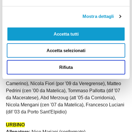
Tolentino), Lorenzo Latini (cen '07 da Gubbio), Nicolas
Rodriguez Olivera (dif '98 da Fermana)
Mostra dettagli
TRODICA
Accetta tutti
Allenatore:
Roberto Buratti (confermato)
Conferme:
Arrivi:
Vincenzo Fatone (por ‘03 da Chiesanuova),
Accetta selezionati
Nicolò Capodaglio (dif ‘05 da Montegranaro), Lorenzo
Albanesi (att ‘97 da Montegranaro), Alessandro
Rifiuta
Evangelisti (cen '03 da Montegranaro), Michelangelo
Monaco (dif. '97 da Chiesanuova), Mauro Iori (att '95 da
Camerino), Nicola Fiori (por '09 da Veregrense), Matteo
Pedrini (cen '00 da Matelica), Tommaso Pallotta (dif '07
da Maceratese), Abd Merzoug (att '05 da Corridonia),
Nicola Mengani (cen '07 da Matelica), Francesco Luciani
(dif '03 da Porto Sant'Elpidio)
URBINO
Allenatore:
Nico Mariani (confermato)