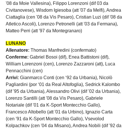
'08 da Moie Vallesina), Filippo Lorenzoni (dif 03 da
Civitanovese), Wisdom Igiesoba (att '07 da Melfi), Andrea
Ciattaglia (cen '08 da Vis Pesaro), Cristian Luzi (dif '08 da
Atletico Ascoli), Lorenzo Petronelli (att '03 da Fermana),
Matteo Perri (att '97 da Montegranaro)
LUNANO
Allenatore:
Thomas Manfredini (confermato)
Conferme:
Gabriel Bosoi (dif), Enea Battistoni (dif),
William Lorenzoni (cen), Lorenzo Zazzaroni (att), Luca
Pennacchini (cen)
Arrivi:
Gianmarco Conti (cen ‘92 da Urbania), Nicolò
Pagliardini (por ‘01 da Real Altofoglia), Sedrick Kalombo
(dif '95 da Urbania), Alessandro Olivi (dif '02 da Urbania),
Lorenzo Santilli (att '08 da Vis Pesaro), Gabriele
Notariale (dif '01 da K-Sport Montecchio Gallo),
Francesco Altobello (att '01 da Urbino), Ignazio Carta
(cen '91 da K-Sport Montecchio Gallo), Vsevolod
Kolpachkov (cen '04 da Misano), Andrea Nobili (dif '92 da