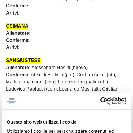
Conferme:
Arrivi:
OSIMANA
Allenatore:
Conferme:
Arrivi:
SANGIUSTESE
Allenatore:
Alessandro Nasini (nuovo)
Conferme:
Alex Di Battista (por), Cristian Ausili (att),
Matteo Innamorati (cen), Lorenzo Pasqualini (dif),
Ludovico Paolucci (cen), Leonardo Masi (att), Cristian
Corradini (cen), Giacomo Lattanzi (dif), Yaya Junior Wahi
(dif), Matteo Vecchiotti (att), Francesco Luciani (cen)
Arrivi:
Emanuele Russo (att '00 da Osimana), Tommaso
Toro (cen '04 da Montenero), Leon Sciarra (dif '05 da
Questo sito web utilizza i cookie
Civitanovese), Mattia Granatelli (cen '06 da Fermana),
Utilizziamo i cookie per personalizzare contenuti ed
Andrea Morelli (cen '06 da Fermana), Edoardo Febbo