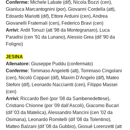
Conferme:
Michele Labate (dif), Nicola Bozzi (cen),
Gianluca Marcantognini (por), Giovanni Cordella (att),
Edoardo Mariotti (dif), Ettore Arduini (cen), Andrea
Giovanelli Fraternali (cen), Federico Bravi (cen)
Arrivi:
Ardit Tonuzi (att '98 da Montegranaro), Luca
Paradisi (cen '91 da Lunano), Alessio Grea (dif '90 da
Foligno)
JESINA
Allenatore:
Giuseppe Puddu (confermato)
Conferme:
Tommaso Angeletti (att), Tommaso Cingolani
(cen), Nicolò Coppari (dif), Maxim D'Angelo (dif), Mateo
Stefoni (dif), Leonardo Nacciarriti (cen), Filippo Massei
(cen)
Arrivi:
Riccardo Beri (por '08 da Sambenedettese),
Cristiano Chionne (por '09 dall'Ascoli), Giacomo Bucari
(dif '03 da Matelica), Alessandro Mancini (cen '02 da
Osimana), Leonardo Romitelli (dif '08 da Tolentino),
Matteo Balzani (dif '08 da Gubbio), Giosuè Lorenzetti (att