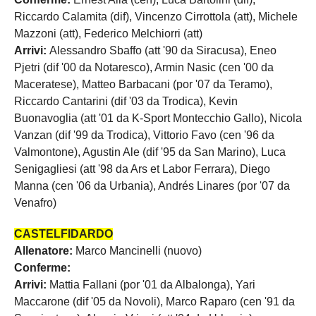
Riccardo Calamita (dif), Vincenzo Cirrottola (att), Michele
Mazzoni (att), Federico Melchiorri (att)
Arrivi:
Alessandro Sbaffo (att '90 da Siracusa), Eneo
Pjetri (dif '00 da Notaresco), Armin Nasic (cen '00 da
Maceratese), Matteo Barbacani (por '07 da Teramo),
Riccardo Cantarini (dif '03 da Trodica), Kevin
Buonavoglia (att '01 da K-Sport Montecchio Gallo), Nicola
Vanzan (dif '99 da Trodica), Vittorio Favo (cen '96 da
Valmontone), Agustin Ale (dif '95 da San Marino), Luca
Senigagliesi (att '98 da Ars et Labor Ferrara), Diego
Manna (cen '06 da Urbania), Andrés Linares (por '07 da
Venafro)
CASTELFIDARDO
Allenatore:
Marco Mancinelli (nuovo)
Conferme:
Arrivi:
Mattia Fallani (por '01 da Albalonga), Yari
Maccarone (dif '05 da Novoli), Marco Raparo (cen '91 da