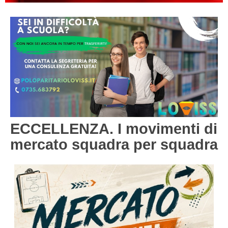
PESARO URBINO
PROMOZIONE
DIRETTA
Carica la tua Rosa
1^ CATEGORIA
2^ CATEGORIA
3^ CATEGORIA
GIOVANILI
ECCELLENZA. I movimenti di
mercato squadra per squadra