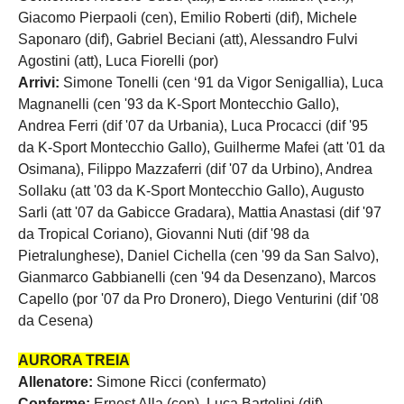
Giacomo Pierpaoli (cen), Emilio Roberti (dif), Michele
Saponaro (dif), Gabriel Beciani (att), Alessandro Fulvi
Agostini (att), Luca Fiorelli (por)
Arrivi:
Simone Tonelli (cen ‘91 da Vigor Senigallia), Luca
Magnanelli (cen '93 da K-Sport Montecchio Gallo),
Andrea Ferri (dif '07 da Urbania), Luca Procacci (dif '95
da K-Sport Montecchio Gallo), Guilherme Mafei (att '01 da
Osimana), Filippo Mazzaferri (dif '07 da Urbino), Andrea
Sollaku (att '03 da K-Sport Montecchio Gallo), Augusto
Sarli (att '07 da Gabicce Gradara), Mattia Anastasi (dif '97
da Tropical Coriano), Giovanni Nuti (dif '98 da
Pietralunghese), Daniel Cichella (cen '99 da San Salvo),
Gianmarco Gabbianelli (cen '94 da Desenzano), Marcos
Capello (por '07 da Pro Dronero), Diego Venturini (dif '08
da Cesena)
AURORA TREIA
Allenatore:
Simone Ricci (confermato)
Conferme:
Ernest Alla (cen), Luca Bartolini (dif),