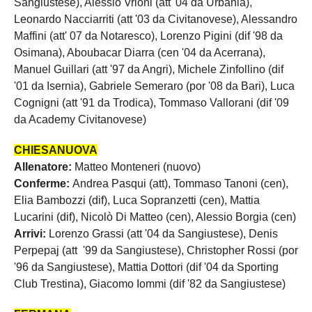
Sangiustese), Alessio Vrioni (att '04 da Urbania),
Leonardo Nacciarriti (att '03 da Civitanovese), Alessandro
Maffini (att' 07 da Notaresco), Lorenzo Pigini (dif '98 da
Osimana), Aboubacar Diarra (cen '04 da Acerrana),
Manuel Guillari (att '97 da Angri), Michele Zinfollino (dif
'01 da Isernia), Gabriele Semeraro (por '08 da Bari), Luca
Cognigni (att '91 da Trodica), Tommaso Vallorani (dif '09
da Academy Civitanovese)
CHIESANUOVA
Allenatore:
Matteo Monteneri (nuovo)
Conferme:
Andrea Pasqui (att), Tommaso Tanoni (cen),
Elia Bambozzi (dif), Luca Sopranzetti (cen), Mattia
Lucarini (dif), Nicolò Di Matteo (cen), Alessio Borgia (cen)
Arrivi:
Lorenzo Grassi (att '04 da Sangiustese), Denis
Perpepaj (att '99 da Sangiustese), Christopher Rossi (por
'96 da Sangiustese), Mattia Dottori (dif '04 da Sporting
Club Trestina), Giacomo Iommi (dif '82 da Sangiustese)