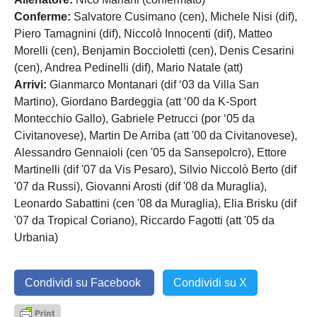
Conferme:
Salvatore Cusimano (cen), Michele Nisi (dif),
Piero Tamagnini (dif), Niccolò Innocenti (dif), Matteo
Morelli (cen), Benjamin Boccioletti (cen), Denis Cesarini
(cen), Andrea Pedinelli (dif), Mario Natale (att)
Arrivi:
Gianmarco Montanari (dif ‘03 da Villa San
Martino), Giordano Bardeggia (att ‘00 da K-Sport
Montecchio Gallo), Gabriele Petrucci (por ‘05 da
Civitanovese), Martin De Arriba (att '00 da Civitanovese),
Alessandro Gennaioli (cen '05 da Sansepolcro), Ettore
Martinelli (dif '07 da Vis Pesaro), Silvio Niccolò Berto (dif
'07 da Russi), Giovanni Arosti (dif '08 da Muraglia),
Leonardo Sabattini (cen '08 da Muraglia), Elia Brisku (dif
'07 da Tropical Coriano), Riccardo Fagotti (att '05 da
Urbania)
Condividi su Facebook
Condividi su X