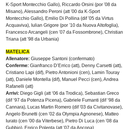
K-Sport Montecchio Gallo), Riccardo Orsini (por '08 da
Misano), Alessandro Peroni (att '00 da K-Sport
Montecchio Gallo), Emilio Di Pollina (dif '05 da Virtus
Acquaviva), Iulian Grigore (por '10 da Nuova Altofoglia),
Francesco Arcangeli (cen '07 da Fossombrone), Christian
Triana (att '98 da Urbania)
MATELICA
Allenatore:
Giuseppe Santoni (confermato)
Conferme:
Gianfranco D’Errico (att), Denny Carsetti (att),
Cristiano Lapi (dif), Pietro Antonioni (cen), Lamin Touray
(att), Daniele Montella (dif), Manuel Pecci (cen), Andrea
Rafanelli (att)
Arrivi:
Diego Gigli (att ‘06 da Trodica), Sebastian Greco
(dif ‘97 da Potenza Picena), Gabriele Fumanti (dif ‘98 da
Cannara), Lucas Martin Romero (dif '03 da Civitanovase),
Angelo Brunetti (cen '02 da Olympia Agnonese), Matteo
Iurato (cen '00 da Viterbese), Pietro Di Luca (cen '08 da
Gubbio), Enrico Polenta (att '07 da Ancona)