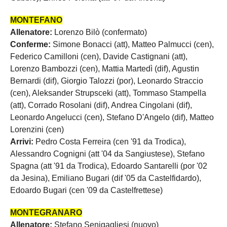
MONTEFANO
Allenatore:
Lorenzo Bilò (confermato)
Conferme:
Simone Bonacci (att), Matteo Palmucci (cen),
Federico Camilloni (cen), Davide Castignani (att),
Lorenzo Bambozzi (cen), Mattia Martedì (dif), Agustin
Bernardi (dif), Giorgio Talozzi (por), Leonardo Straccio
(cen), Aleksander Strupsceki (att), Tommaso Stampella
(att), Corrado Rosolani (dif), Andrea Cingolani (dif),
Leonardo Angelucci (cen), Stefano D'Angelo (dif), Matteo
Lorenzini (cen)
Arrivi:
Pedro Costa Ferreira (cen '91 da Trodica),
Alessandro Cognigni (att '04 da Sangiustese), Stefano
Spagna (att '91 da Trodica), Edoardo Santarelli (por '02
da Jesina), Emiliano Bugari (dif '05 da Castelfidardo),
Edoardo Bugari (cen '09 da Castelfrettese)
MONTEGRANARO
Allenatore:
Stefano Senigagliesi (nuovo)