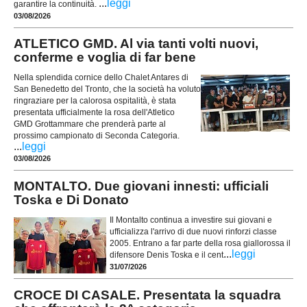
...
leggi
garantire la continuità.
03/08/2026
ATLETICO GMD. Al via tanti volti nuovi,
conferme e voglia di far bene
Nella splendida cornice dello Chalet Antares di
San Benedetto del Tronto, che la società ha voluto
ringraziare per la calorosa ospitalità, è stata
presentata ufficialmente la rosa dell'Atletico
GMD Grottammare che prenderà parte al
prossimo campionato di Seconda Categoria.
...
leggi
03/08/2026
MONTALTO. Due giovani innesti: ufficiali
Toska e Di Donato
Il Montalto continua a investire sui giovani e
ufficializza l'arrivo di due nuovi rinforzi classe
2005. Entrano a far parte della rosa giallorossa il
...
leggi
difensore Denis Toska e il cent
31/07/2026
CROCE DI CASALE. Presentata la squadra