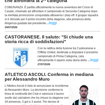
che affronterà la 2^ categoria
COMUNANZA. È partita ufficialmente la nuova avventura del Croce di
Casale, chiamato ad affrontare il campionato di Seconda Categoria dopo
la meritata promozione conquistata attraverso i play-off. Il gruppo squadra
si è ritrovato per il primo incontro della stagione, alla presenza della
...
leggi
dirigenza guidata dal presidente
24/07/2026
CASTORANESE. Il saluto: "Si chiude una
storia ricca di soddisfazioni"
Con la ratifica della fusione tra Castoranese e
l'Offida United, destinata a disputare il prossimo
campionato di Prima Categoria, cala
...
leggi
ufficialmente il sipario sulla storia della
27/07/2026
ATLETICO ASCOLI. Conferma in mediana
per Alessandro Muro
L’Atletico Ascoli è lieto di annunciare la riconferma
di Alessandro Muro. La decisione conferma la
linea di continuità del Club e valorizza il lavoro
svolto dal calciatore che ha chiuso la stagione con
34 presenze, 3 gol e 3 assist. "Ho deciso di