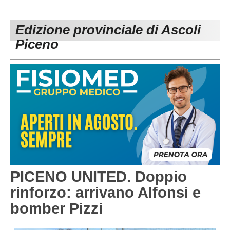
PESARO URBINO
PROMOZIONE
DIRETTA
Edizione provinciale di Ascoli
Carica la tua Rosa
1^ CATEGORIA
Piceno
2^ CATEGORIA
3^ CATEGORIA
GIOVANILI
PICENO UNITED. Doppio
rinforzo: arrivano Alfonsi e
bomber Pizzi