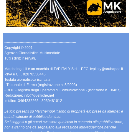
-------------------------------------------------------------
Copyright © 2001-
Agenzia Giornalistica Multimediale.
Tutti i diritti riservati.
Marcheingol.it è un marchio di TVP ITALY S.r.l. - PEC: tvpitaly@arubapec.it
P.IVA e C.F. 02078550445
Testata giornalistica iscritta a:
- Tribunale di Fermo (registrazione n. 5/2003)
- ROC -Registro degli Operatori di Comunicazione - (iscrizione n. 18487)
Redazione: info@quelliche.net
Infoline: 3464232265 - 3939481012
Le foto presenti su Marcheingol.it sono di proprietà e/o prese da Internet, e
quindi valutate di pubblico dominio.
Se i soggetti o gli autori avessero qualcosa in contrario alla pubblicazione,
non avranno che da segnalarlo alla redazione info@quelliche.net che