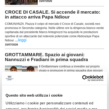
15/07/2026
CROCE DI CASALE. Si accende il mercato:
in attacco arriva Papa Ndiour
COMUNANZA. Piazza il colpo di mercato il Croce di Casale, società neo
promossa in Seconda categoria. Nelle ultime ore la dirigenza bianco-verde
capitanata dal presidente Marco Antognozzi ha acquisito le prestazioni
sportive di un attaccante dal notevole potenziale come Abdoulaye Papa
...
leggi
Ndiour.
15/07/2026
GROTTAMMARE. Spazio ai giovani:
Nannuzzi e Fradiani in prima squadra
Il Grottammare continua a investire sul proprio
vivaio e promuove in prima squadra due giovani
di prospettiva in vista della stagione 2026-2027.
Faranno parte della preparazione estiva agli
ordini dello staff tecnico il centrocampista
...
leggi
Simo
14/07/2026
Questo sito web utilizza i cookie
MONTICELLI. Conferme importanti per
Utilizziamo i cookie per personalizzare contenuti ed
Mariani Gibellieri e Mattei
annunci, per fornire funzionalità dei social media e per