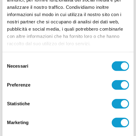
ASCOLI PICENO. Il Monticelli Calcio comunica
analizzare il nostro traffico. Condividiamo inoltre
che Marco Mariani Gibellieri e Giacomo Mattei
informazioni sul modo in cui utilizza il nostro sito con i
saranno due calciatori del Monticelli anche per la
prossima stagione. Entrambi si apprestano a
nostri partner che si occupano di analisi dei dati web,
vivere la loro quarta stagione in biancoazzurro. -
pubblicità e social media, i quali potrebbero combinarle
...
leggi
Tr
con altre informazioni che ha fornito loro o che hanno
12/07/2026
raccolto dal suo utilizzo dei loro servizi.
CUPRENSE. Definito lo staff tecnico per la
prossima stagione
Selezione
Prende ufficialmente il via la stagione 2026/2027,
Necessari
del
con la società della Cuprense che ha svelato i
componenti dello staff tecnico della Prima
consenso
Squadra, chiamati a guidare il gruppo nel nuovo
campionato. A ricoprire il ruolo di allenatore sarà
Preferenze
...
leggi
11/07/2026
Statistiche
Vai all'edizione provinciale
Marketing