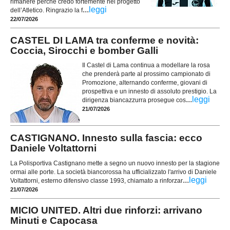
rimanere perché credo fortemente nel progetto
...
leggi
dell’Atletico. Ringrazio la f
22/07/2026
CASTEL DI LAMA tra conferme e novità:
Coccia, Sirocchi e bomber Galli
Il Castel di Lama continua a modellare la rosa
che prenderà parte al prossimo campionato di
Promozione, alternando conferme, giovani di
prospettiva e un innesto di assoluto prestigio. La
...
leggi
dirigenza biancazzurra prosegue cos
21/07/2026
CASTIGNANO. Innesto sulla fascia: ecco
Daniele Voltattorni
La Polisportiva Castignano mette a segno un nuovo innesto per la stagione
ormai alle porte. La società biancorossa ha ufficializzato l'arrivo di Daniele
...
leggi
Voltattorni, esterno difensivo classe 1993, chiamato a rinforzar
21/07/2026
MICIO UNITED. Altri due rinforzi: arrivano
Minuti e Capocasa