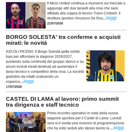
Il Micio United continua a muoversi sul mercato e
aggiunge altri due tasselli alla rosa che sarà
affidata alla coppia di tecnici Traini-Cimbelli. Il
...
leggi
direttore sportivo Vincenzo De Ros
21/07/2026
BORGO SOLESTA' tra conferme e acquisti
mirati: le novità
ASCOLI PICENO. Il Borgo Solestà getta solide
basi per affrontare la stagione 2026/2027,
puntando sulla continuità del gruppo storico e su
alcuni innesti mirati destinati ad aumentare il
tasso tecnico e competitivo della rosa. La società
gialloblù sta infatti costruendo un
...
leggi
organico
17/07/2026
CASTEL DI LAMA al lavoro: primo summit
tra dirigenza e staff tecnico
Primo incontro operativo in vista della nuova
stagione sportiva per il Castel di Lama. Lunedì
sera si è svolta una riunione di programmazione
...
leggi
che ha visto seduti allo stesso tavolo la