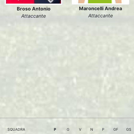
Maroncelli Andrea
Broso Antonio
Attaccante
Attaccante
SQUADRA
P
G
V
N
P
GF
GS