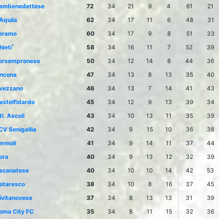
ambenedettese
72
34
21
9
4
61
21
'Aquila
62
34
17
11
6
48
31
eramo
60
34
17
9
8
51
33
*
hieti
58
34
16
11
7
52
39
orsempronese
50
34
12
14
8
44
36
ncona
47
34
13
8
13
35
40
vezzano
46
34
13
7
14
41
43
astelfidardo
45
34
12
9
13
39
34
tl. Ascoli
43
34
10
13
11
35
39
CV Senigallia
42
34
9
15
10
36
38
ermoli
41
34
9
14
11
37
44
ora
40
34
9
13
12
32
39
ecanatese
40
34
10
10
14
42
53
otaresco
38
34
10
8
16
37
45
ivitanovese
37
34
8
13
13
31
39
oma City FC
35
34
8
11
15
32
36