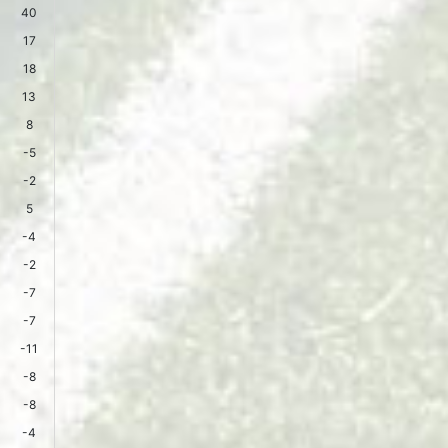
40
17
18
13
8
-5
-2
5
-4
-2
-7
-7
-11
-8
-8
-4