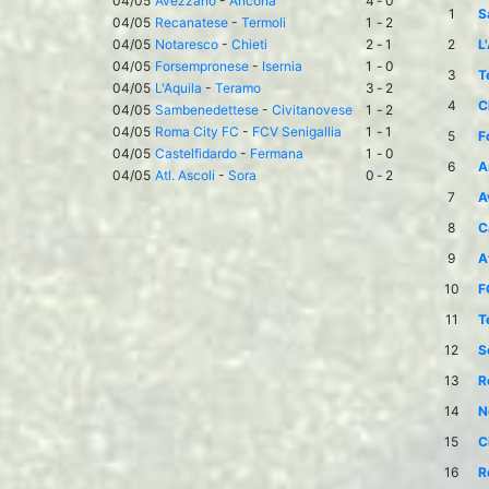
04/05
Avezzano
-
Ancona
4
-
0
1
S
04/05
Recanatese
-
Termoli
1
-
2
04/05
Notaresco
-
Chieti
2
-
1
2
L
04/05
Forsempronese
-
Isernia
1
-
0
3
T
04/05
L'Aquila
-
Teramo
3
-
2
4
C
04/05
Sambenedettese
-
Civitanovese
1
-
2
04/05
Roma City FC
-
FCV Senigallia
1
-
1
5
F
04/05
Castelfidardo
-
Fermana
1
-
0
6
A
04/05
Atl. Ascoli
-
Sora
0
-
2
7
A
8
C
9
A
10
F
11
T
12
S
13
R
14
N
15
C
16
R