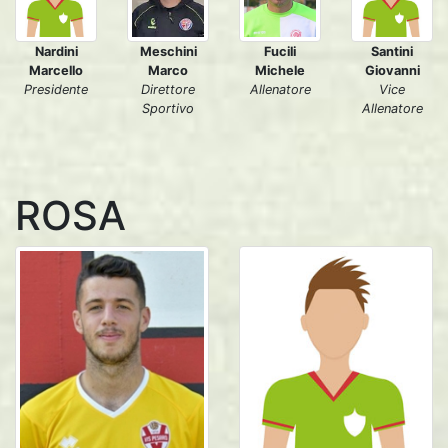
Nardini
Fucili
Santini
Meschini
Marcello
Michele
Giovanni
Marco
Presidente
Allenatore
Vice
Direttore
Allenatore
Sportivo
ROSA